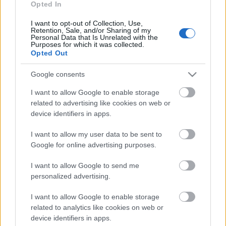
(jelenetekké, képekké kitáguló) monológja, egy élet
Opted In
lezárásához, vagy legalábbis jelentős
I want to opt-out of Collection, Use,
szakaszhatárhoz közeledő ember számvetése.
Retention, Sale, and/or Sharing of my
Personal Data that Is Unrelated with the
Purposes for which it was collected.
Opted Out
A személyes történetek a maszkra vetülnek, a néhány
Google consents
mágikus tárggyal épülő játék képei, a néző- és
játéktér határán körvonalazódnak, a jelenlévők
I want to allow Google to enable storage
szinte résztvevői a megidézett konfliktusoknak. A
related to advertising like cookies on web or
darab célja nem kizárólag parabolaállítás, hanem
device identifiers in apps.
legalább annyira mulattatás is – alkotói boldogság
e „szórakoztató lator” példájával provokálni a
I want to allow my user data to be sent to
mindenkori közönséget: találjunk utat saját
Google for online advertising purposes.
önbecsapásainkhoz, vessünk számot az önromboló
I want to allow Google to send me
életszemléletről rögzült mintáinkkal, próbáljuk
personalized advertising.
elviselni, látni magunkat, úgy, ahogy vagyunk.
I want to allow Google to enable storage
related to analytics like cookies on web or
Közreműködik:
Simó Krisztián
(színész, drámatanár),
Bernát „Atom”
device identifiers in apps.
Tamás
(zenész)