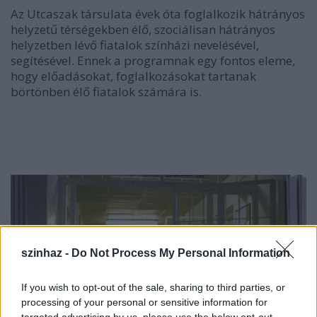
Az Utcaszak társulata évek óta foglalkozik hátrányos
helyzetű térségekben élő, szociálisan hátrányos
helyzetben lévő fiatalok színházi nevelésével,
segítésével. Ennek a programnak egy fontos eleme,
hogy előadásokat, foglalkozásokat tartanak
börtönben élő fiatalok számára is.
szinhaz -
Do Not Process My Personal Information
If you wish to opt-out of the sale, sharing to third parties, or
processing of your personal or sensitive information for
targeted advertising by us, please use the below opt-out