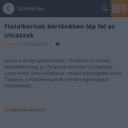
Színház.hu
Fiatalkorúak börtönében lép fel az
Utcaszak
szinhazhu
•
2014. június 26.
Július 4-én két alkalommal, 10 illetve 14 órakor
tekinthető meg az Utcaszak társulat 'Csodálatos
Lajos élete' című előadása, melyet beszélgetés követ
Tökölön, a Fiatalkorúak Büntetés-végrehajtási
Intézetében.
Az alkotók ajánlója: