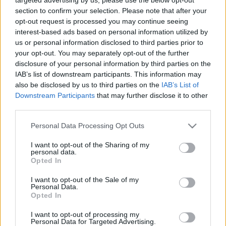
section to confirm your selection. Please note that after your
opt-out request is processed you may continue seeing
interest-based ads based on personal information utilized by
us or personal information disclosed to third parties prior to
Fotó: fn.hir24.hu
your opt-out. You may separately opt-out of the further
disclosure of your personal information by third parties on the
IAB’s list of downstream participants. This information may
also be disclosed by us to third parties on the
IAB’s List of
Az UtcaSzak új előadásának célközönsége hátrányos
Downstream Participants
that may further disclose it to other
helyzetű, kriminalizálódó, a felnőtt élet kapujában
third parties.
ácsorgó fiatal férfi, akinek a kiugrásra irányuló
Please note that this website/app uses one or more Google
Personal Data Processing Opt Outs
törekvéseit ellehetetleníti a szociális, társas
services and may gather and store information including but
kapcsolatok deformációja és a korán kialakult
not limited to your visit or usage behaviour. You may click to
I want to opt-out of the Sharing of my
függőség. Csodálatos Lajos az addiktív személyek
personal data.
grant or deny consent to Google and its third-party tags to
Opted In
archetípusa. Kapcsolatai felületesek,
use your data for below specified purposes in below Google
problémái (alkohol, karrier/pénz, család) kézzel
consent section.
I want to opt-out of the Sale of my
foghatóak. Ő az, akit kigúnyolunk, megvetünk,
Personal Data.
sajnálunk, de soha nem fordulunk felé megértéssel.
Opted In
De most nincs kibúvó, szembe találjuk magunkat
I want to opt-out of processing my
vele és ő mesélni kezd. Abbahagyhatatlan
Personal Data for Targeted Advertising.