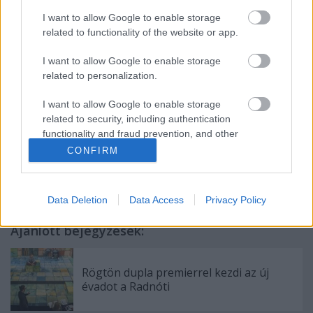
I want to allow Google to enable storage
Alkotótársak:
Lipka Péter
(színész, táncterapeuta),
related to functionality of the website or app.
Simon Balázs
(rendező, színész),
Stefano Perocco
di Meduna
(tervező).
I want to allow Google to enable storage
related to personalization.
I want to allow Google to enable storage
related to security, including authentication
functionality and fraud prevention, and other
user protection.
CONFIRM
Data Deletion
Data Access
Privacy Policy
Ajánlott bejegyzések:
Rögtön dupla premierrel kezdi az új
évadot a Radnóti