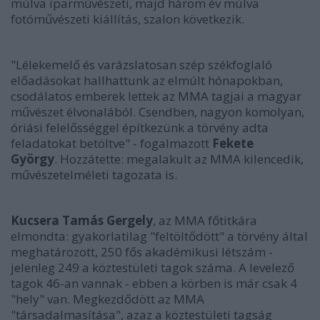
múlva iparművészeti, majd három év múlva
fotóművészeti kiállítás, szalon következik.
"Lélekemelő és varázslatosan szép székfoglaló
előadásokat hallhattunk az elmúlt hónapokban,
csodálatos emberek lettek az MMA tagjai a magyar
művészet élvonalából. Csendben, nagyon komolyan,
óriási felelősséggel építkezünk a törvény adta
feladatokat betöltve" - fogalmazott
Fekete
György
. Hozzátette: megalakult az MMA kilencedik,
művészetelméleti tagozata is.
Kucsera Tamás Gergely
, az MMA főtitkára
elmondta: gyakorlatilag "feltöltődött" a törvény által
meghatározott, 250 fős akadémikusi létszám -
jelenleg 249 a köztestületi tagok száma. A levelező
tagok 46-an vannak - ebben a körben is már csak 4
"hely" van. Megkezdődött az MMA
"társadalmasítása", azaz a köztestületi tagság