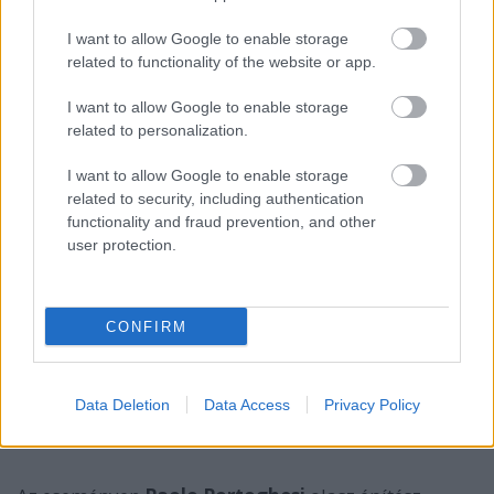
fotóművész, néprajzkutató képei,
Samu Géza
szobrai és
Landgráf Katalin
szőttesei. Az organikus
I want to allow Google to enable storage
építészet témakörében
Makovecz Imre
- az MMA
related to functionality of the website or app.
alapítója és örökös tiszteletbeli elnöke - épületfotói
I want to allow Google to enable storage
mellett egyik elkészült építménye, a csengeri görög
related to personalization.
katolikus templom harangtornyának makettje került
a válogatásba, továbbá több mint száz kép a Kós
I want to allow Google to enable storage
Károly Egyesülés fiatal építészeinek munkáiból.
related to security, including authentication
functionality and fraud prevention, and other
user protection.
Csáji Attila
hozzátette: hétfő késő délutáni párizsi
kiállításmegnyitó után egy hangversenyt is
rendeznek, amelyen Liszt, Bartók és Kodály művei
szólalnak meg, majd
Bogyay Katalin
UNESCO-
CONFIRM
nagykövet és
Marton Éva
operaénekes, az MMA
tagozatvezetője beszélget a magyar zenei oktatásról.
A hangversenyre már több mint 700 fő kérte
Data Deletion
Data Access
Privacy Policy
regisztrációját.