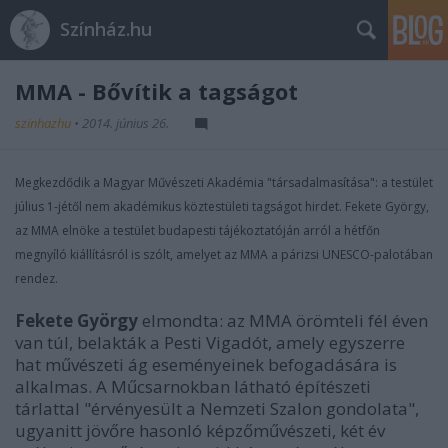
Színház.hu
MMA - Bővítik a tagságot
szinhazhu
•
2014. június 26.
Megkezdődik a Magyar Művészeti Akadémia "társadalmasítása": a testület
július 1-jétől nem akadémikus köztestületi tagságot hirdet. Fekete György,
az MMA elnöke a testület budapesti tájékoztatóján arról a hétfőn
megnyíló kiállításról is szólt, amelyet az MMA a párizsi UNESCO-palotában
rendez.
Fekete György
elmondta: az MMA örömteli fél éven
van túl, belakták a Pesti Vigadót, amely egyszerre
hat művészeti ág eseményeinek befogadására is
alkalmas. A Műcsarnokban látható építészeti
tárlattal "érvényesült a Nemzeti Szalon gondolata",
ugyanitt jövőre hasonló képzőművészeti, két év