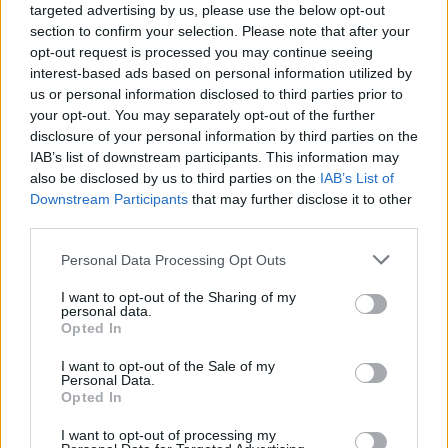
targeted advertising by us, please use the below opt-out
section to confirm your selection. Please note that after your
Július 1-jétől nem akadémikus köztestületi tagként
opt-out request is processed you may continue seeing
felvételüket kérhetik az MMA-ba olyanok is, akik DLA
interest-based ads based on personal information utilized by
fokozattal, illetve az akadémia alapszabályában
us or personal information disclosed to third parties prior to
meghatározott magyar művészeti középdíjjal vagy
your opt-out. You may separately opt-out of the further
külföldi szakmai elismeréssel rendelkeznek. Az új,
disclosure of your personal information by third parties on the
nem akadémikus köztestületi tagok - akiknek a
IAB’s list of downstream participants. This information may
létszáma nincs meghatározva, folyamatosan bővül -
also be disclosed by us to third parties on the
IAB’s List of
juttatásban nem részesülnek, 50 választott
Downstream Participants
that may further disclose it to other
képviselőjük viszont szavazati joggal vehet részt az
third parties.
MMA közgyűlésein (például a tisztújításban) és a
tagozatok munkájában - tette hozzá. "Egyetlen
Please note that this website/app uses one or more Google
Personal Data Processing Opt Outs
kérdésben nem dönthetnek, abban, hogy ki válhat
services and may gather and store information including but
akadémikussá" - hangsúlyozta
Kucsera Tamás
not limited to your visit or usage behaviour. You may click to
I want to opt-out of the Sharing of my
personal data.
Gergely
. Megjegyezte: az elnökség célja az, hogy a
grant or deny consent to Google and its third-party tags to
Opted In
use your data for below specified purposes in below Google
bővítés idei, első köre szeptemberre lezáruljon, hogy
consent section.
a nem akadémikus köztestületi tagok választott 50
I want to opt-out of the Sale of my
Personal Data.
képviselője már részt vehessen az MMA októberi
Opted In
közgyűlésén.
I want to opt-out of processing my