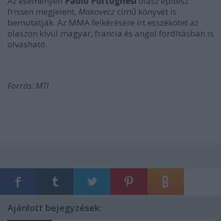
Az eseményen
Paolo Portoghesi
olasz építész
frissen megjelent,
Makovecz
című könyvét is
bemutatják. Az MMA felkérésére írt esszékötet az
olaszon kívül magyar, francia és angol fordításban is
olvasható.
Forrás: MTI
Ajánlott bejegyzések: