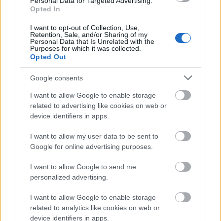
Personal Data for Targeted Advertising.
Opted In
Csáji Attila
képzőművész, az MMA alelnöke arról a
I want to opt-out of Collection, Use,
kiállításról beszélt, amely az MMA szervezésében
Retention, Sale, and/or Sharing of my
Personal Data that Is Unrelated with the
június 30-án, hétfőn nyílik Párizsban, az UNESCO-
Purposes for which it was collected.
palotában
Hagyomány és lelemény
címmel. Mint a
Opted Out
július 4-ig látható tárlat kurátora elmondta, három
teremben, három egységben idézik fel az egyetemes
Google consents
magyar művészetet 35 művész száz alkotásán
I want to allow Google to enable storage
keresztül, vagyis a kiállítás jóval több, mint az MMA
related to advertising like cookies on web or
bemutatkozása.
device identifiers in apps.
I want to allow my user data to be sent to
A kiállítók között szerepel többek között
Schrammel
Google for online advertising purposes.
Imre
keramikus-,
Bohus Zoltán
üveg- és
Katona
Szabó Erzsébet
textilművész,
Csíkszentmihályi
I want to allow Google to send me
Róbert
és
Csutoros Sándor
szobrász. A
personalized advertising.
festőművészeket
Csernus Tibor, Lakner László,
Konok Tamás
, míg a kinetikus és a fényművészet
I want to allow Google to enable storage
műfaját mások mellett
Mengyán András
képviseli.
related to analytics like cookies on web or
A tárlaton szerepelnek
Kunkovács László
device identifiers in apps.