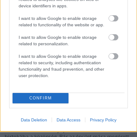
ezért 1968-ban lebontásáról és egy teljesen új
device identifiers in apps.
cirkuszépület felépítéséről döntöttek.
I want to allow Google to enable storage
related to functionality of the website or app.
I want to allow Google to enable storage
related to personalization.
I want to allow Google to enable storage
related to security, including authentication
functionality and fraud prevention, and other
user protection.
CONFIRM
Data Deletion
Data Access
Privacy Policy
A Fővárosi Nagycirkusz 1971-re készült el, az akkor
modernnek számító új épületet örömmel vette
birtokába a közönség. Bár az épület mára megérett