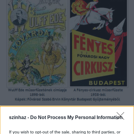
szinhaz -
Do Not Process My Personal Information
Wulff
újszerű megoldásnak számító, szétszedhető és
összerakható szerkezetű vasvázas építményt állított
If you wish to opt-out of the sale, sharing to third parties, or