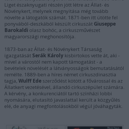
Liget északnyugati részén jött létre az Állat- és
Növénykert, melynek megnyitása még tovább
növelte a látogatók számát. 1871-ben itt ütötte fel
ponyvából-deszkából készült cirkuszát
Giuseppe
Barokaldi
olasz bohóc, a cirkuszművészet
magyarországi meghonosítója.
1873-ban az Állat- és Növénykert Társaság
igazgatását
Serák Károly
kisbirtokos vette át, aki -
mivel a várostól nem kapott támogatást - a
bevételek növelését a látványosságok bemutatásától
remélte. 1889-ben a híres német cirkuszdinasztia
tagja,
Wulff Ede
szerződést kötött a fővárossal és az
Állatkert vezetésével, állandó cirkuszépület számára.
A kérvény, a konkurenciától tartó színházi lobbi
nyomására, elutasító javaslattal került a közgyűlés
elé, de anyagi megfontolásokból végül jóváhagyták.