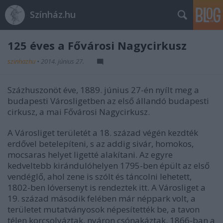
Színház.hu
125 éves a Fővárosi Nagycirkusz
szinhazhu
•
2014. június 27.
Százhuszonöt éve, 1889. június 27-én nyílt meg a
budapesti Városligetben az első állandó budapesti
cirkusz, a mai Fővárosi Nagycirkusz.
A Városliget területét a 18. század végén kezdték
erdővel betelepíteni, s az addig sivár, homokos,
mocsaras helyet ligetté alakítani. Az egyre
kedveltebb kirándulóhelyen 1795-ben épült az első
vendéglő, ahol zene is szólt és táncolni lehetett,
1802-ben lóversenyt is rendeztek itt. A Városliget a
19. század második felében már néppark volt, a
területet mutatványosok népesítették be, a tavon
télen korcsolyáztak, nyáron csónakáztak. 1866-ban a