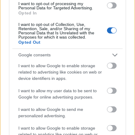
I want to opt-out of processing my
Personal Data for Targeted Advertising.
Opted In
I want to opt-out of Collection, Use,
Retention, Sale, and/or Sharing of my
Personal Data that Is Unrelated with the
Purposes for which it was collected.
Opted Out
Google consents
I want to allow Google to enable storage
related to advertising like cookies on web or
A Beketow Cirkusz
device identifiers in apps.
A főváros 1935-ben újfent bérleti pályázatot írt ki,
I want to allow my user data to be sent to
amit egy városligeti vállalkozó,
Fényes György
Google for online advertising purposes.
vállalkozó nyert meg. A Fővárosi Nagycirkusz
épülete a második világháborúban megsérült, de
I want to allow Google to send me
gyorsan kijavították, és már 1945 júliusában
personalized advertising.
megkezdte újbóli működését. Az eredeti
épületegyüttes az évtizedek alatt elhasználódott,
I want to allow Google to enable storage
related to analytics like cookies on web or