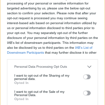
fel, ami 1889. június 27-én nyílt meg. Az épületben
processing of your personal or sensitive information for
cirkuszi és színházi előadásokat egyaránt rendeztek,
targeted advertising by us, please use the below opt-out
a fő attrakció a műlovaglás és a lovas játékok voltak.
section to confirm your selection. Please note that after your
A cirkusz területe akkora volt, mint a mostani, de a
opt-out request is processed you may continue seeing
befogadóképessége nagyobb volt, mivel az
interest-based ads based on personal information utilized by
ülőhelyek mellett állóhelyeket is rendszeresített a
us or personal information disclosed to third parties prior to
tulajdonos. Így 2290 fő szórakozhatott az
your opt-out. You may separately opt-out of the further
előadásokon.
disclosure of your personal information by third parties on the
IAB’s list of downstream participants. This information may
Wulff
1895-ben eladta a cirkuszt egy
also be disclosed by us to third parties on the
IAB’s List of
konzorciumnak, ami később felbomlott, így a
Downstream Participants
that may further disclose it to other
főváros lett az új tulajdonos. A vállalkozás már a
third parties.
csőd szélén állt, amikor 1904-ben az orosz
Please note that this website/app uses one or more Google
származású
Beketow Mátyás
-
Matvej Ivanovics
Personal Data Processing Opt Outs
services and may gather and store information including but
Beketow -
vette át üzemeltetését. Ő helyezte át
not limited to your visit or usage behaviour. You may click to
I want to opt-out of the Sharing of my
1908-ban a cirkuszt a mai helyére.
Beketow
kisebb
personal data.
grant or deny consent to Google and its third-party tags to
megszakításokkal egészen 1928-ban bekövetkezett
Opted In
use your data for below specified purposes in below Google
haláláig a cirkusz igazgatója maradt.
consent section.
I want to opt-out of the Sale of my
Personal Data.
Opted In