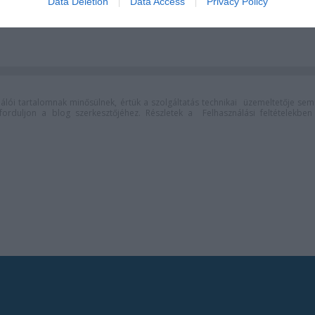
l és tánccal
Nyári Színház
Data Deletion
Data Access
Privacy Policy
lói tartalomnak minősülnek, értük a
szolgáltatás technikai
üzemeltetője sem
n forduljon a blog szerkesztőjéhez. Részletek a
Felhasználási feltételekben