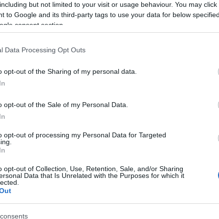
including but not limited to your visit or usage behaviour. You may click 
 to Google and its third-party tags to use your data for below specifi
ogle consent section.
l Data Processing Opt Outs
o opt-out of the Sharing of my personal data.
In
o opt-out of the Sale of my Personal Data.
In
z színtársulatának tagjai és a vendégművészként
to opt-out of processing my Personal Data for Targeted
ing.
Feke Pál, Serbán Attila, Nagy Sándor, Gubik Petra 
In
ház vasfüggönye előtt a Nemzeti Színház utolsó
.
o opt-out of Collection, Use, Retention, Sale, and/or Sharing
ersonal Data that Is Unrelated with the Purposes for which it
lected.
Out
éter
, a Jókai Színház igazgatója,
Kadelka László
, a
cs Frigyes
Jászai-díjas színművész, a békéscsabai
L
consents