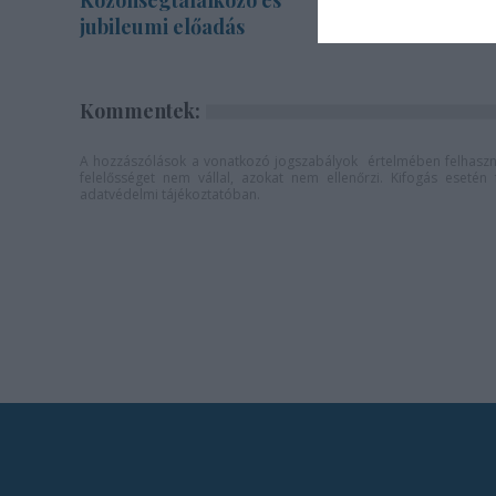
Közönségtalálkozó és
zenekarra
jubileumi előadás
Kommentek:
A hozzászólások a
vonatkozó jogszabályok
értelmében felhaszná
felelősséget nem vállal, azokat nem ellenőrzi. Kifogás eseté
adatvédelmi tájékoztatóban
.