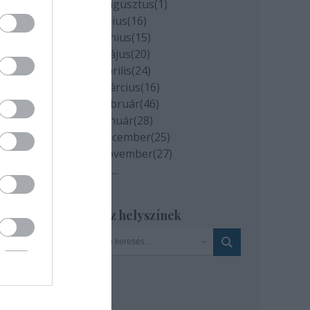
2020 augusztus
(
1
)
2020 július
(
16
)
2020 június
(
15
)
2020 május
(
20
)
2020 április
(
24
)
2020 március
(
16
)
2020 február
(
46
)
2020 január
(
28
)
2019 december
(
25
)
2019 november
(
27
)
Tovább
...
Szinház helyszínek
i