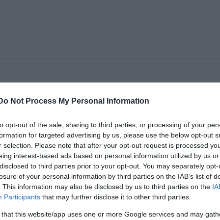
a téren a Nemzeti Színház vasfüggönye. A békéscsaba
Do Not Process My Personal Information
art a társulat tagjai és vendégművészek részvételéve
to opt-out of the sale, sharing to third parties, or processing of your per
 lezáruló vasfüggönnyel zárult le egy korszak, és
formation for targeted advertising by us, please use the below opt-out s
r selection. Please note that after your opt-out request is processed y
ínház.
eing interest-based ads based on personal information utilized by us or
disclosed to third parties prior to your opt-out. You may separately opt-
losure of your personal information by third parties on the IAB’s list of
. This information may also be disclosed by us to third parties on the
IA
Participants
that may further disclose it to other third parties.
 that this website/app uses one or more Google services and may gath