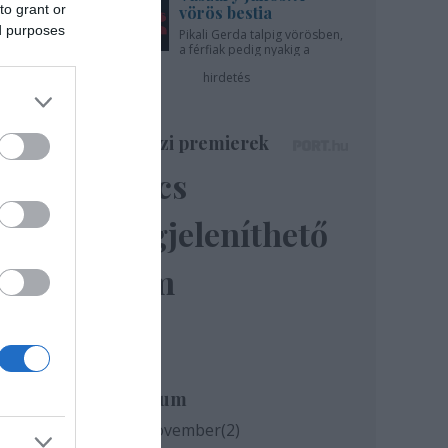
to grant or
vörös bestia
ed purposes
Pikali Gerda talpig vörösben,
a férfiak pedig nyakig a
pácban - az Újszínházban!
hirdetés
Színházi premierek
Nincs
megjeleníthető
elem
-
Archívum
ear
2020 november
(
2
)