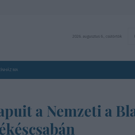
2026. augusztus 6., csütörtök
ZÍNHÁZ MA
apuit a Nemzeti a Bl
ékéscsabán