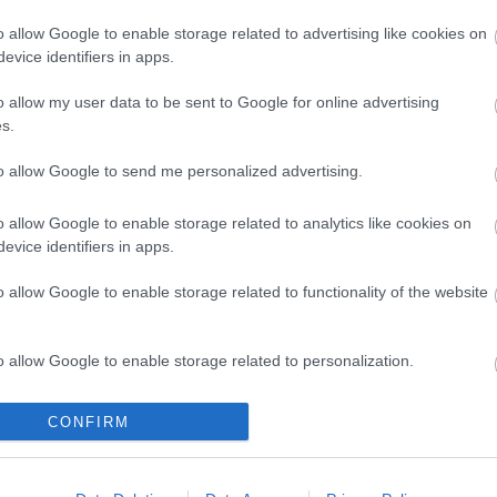
o allow Google to enable storage related to advertising like cookies on
evice identifiers in apps.
o allow my user data to be sent to Google for online advertising
s.
to allow Google to send me personalized advertising.
o allow Google to enable storage related to analytics like cookies on
evice identifiers in apps.
o allow Google to enable storage related to functionality of the website
o allow Google to enable storage related to personalization.
o allow Google to enable storage related to security, including
CONFIRM
cation functionality and fraud prevention, and other user protection.
allamok jazz-
Július 5-én indul a Zsámbék