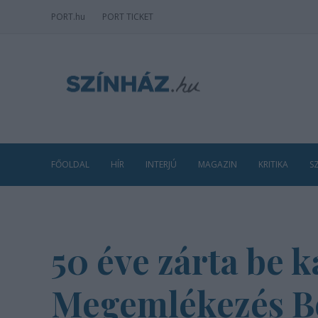
PORT
.hu
PORT TICKET
FŐOLDAL
HÍR
INTERJÚ
MAGAZIN
KRITIKA
S
50 éve zárta be k
Megemlékezés B