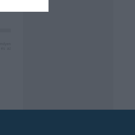
milyen
és az