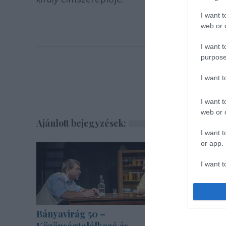
I want t
web or d
I want t
purpose
I want 
I want t
web or d
Ajánlott bejegyzések:
I want t
or app.
I want t
I want t
authenti
Bányavirág 50 –
Bartók d