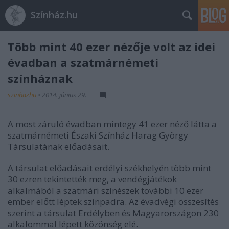
Színház.hu
Több mint 40 ezer nézője volt az idei
évadban a szatmárnémeti
színháznak
szinhazhu
•
2014. június 29.
A most záruló évadban mintegy 41 ezer néző látta a
szatmárnémeti Északi Színház Harag György
Társulatának előadásait.
A társulat előadásait erdélyi székhelyén több mint
30 ezren tekintették meg, a vendégjátékok
alkalmából a szatmári színészek további 10 ezer
ember előtt léptek színpadra. Az évadvégi összesítés
szerint a társulat Erdélyben és Magyarországon 230
alkalommal lépett közönség elé.