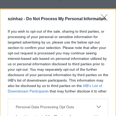
szinhaz -
Do Not Process My Personal Information
If you wish to opt-out of the sale, sharing to third parties, or
processing of your personal or sensitive information for
targeted advertising by us, please use the below opt-out
section to confirm your selection. Please note that after your
opt-out request is processed you may continue seeing
interest-based ads based on personal information utilized by
us or personal information disclosed to third parties prior to
your opt-out. You may separately opt-out of the further
disclosure of your personal information by third parties on the
IAB’s list of downstream participants. This information may
also be disclosed by us to third parties on the
IAB’s List of
Downstream Participants
that may further disclose it to other
third parties.
Please note that this website/app uses one or more Google
Personal Data Processing Opt Outs
A fennállásának 60. évfordulóját idén ünneplő
services and may gather and store information including but
társulat 15 bemutatót tartott, 13 vendégelőadást