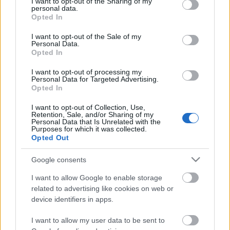
not limited to your visit or usage behaviour. You may click to
I want to opt-out of the Sharing of my
fogadott erdélyi székhelyén, köztük a
personal data.
grant or deny consent to Google and its third-party tags to
Nemzeti Színház
Vitéz lélek
című előadását
Opted In
use your data for below specified purposes in below Google
Vidnyánszky Attila
rendezésében. A társulat
consent section.
I want to opt-out of the Sale of my
többek között
Babarczy László, Tasnádi Csaba,
Personal Data.
Lendvai Zoltán, Spisák István
rendezőket látta
Opted In
vendégül a most véget ért évadban.
I want to opt-out of processing my
Personal Data for Targeted Advertising.
Opted In
Forrás: MTI
I want to opt-out of Collection, Use,
Retention, Sale, and/or Sharing of my
Personal Data that Is Unrelated with the
Purposes for which it was collected.
Opted Out
Google consents
I want to allow Google to enable storage
related to advertising like cookies on web or
device identifiers in apps.
Ajánlott bejegyzések:
I want to allow my user data to be sent to