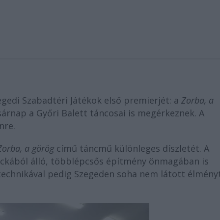
zegedi Szabadtéri Játékok első premierjét: a
Zorba, a
árnap a Győri Balett táncosai is megérkeznek. A
nre.
orba, a görög
című táncmű különleges díszletét. A
ockából álló, többlépcsős építmény önmagában is
nytechnikával pedig Szegeden soha nem látott élmény