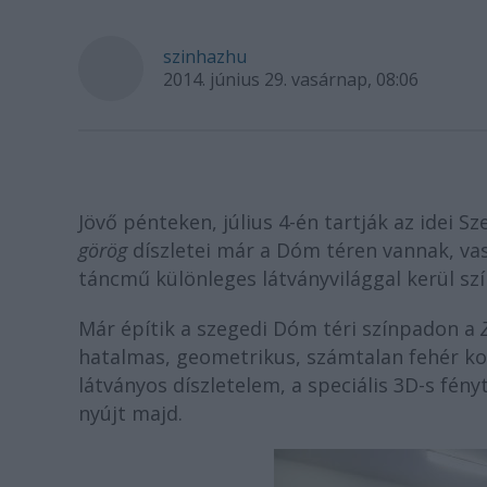
szinhazhu
2014. június 29. vasárnap, 08:06
Jövő pénteken, július 4-én tartják az idei S
görög
díszletei már a Dóm téren vannak, vas
táncmű különleges látványvilággal kerül szí
Már építik a szegedi Dóm téri színpadon a
Z
hatalmas, geometrikus, számtalan fehér k
látványos díszletelem, a speciális 3D-s fé
nyújt majd.