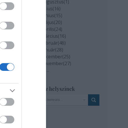
2020 augusztus
(
1
)
on
2020 július
(
16
)
2020 június
(
15
)
l. A
2020 május
(
20
)
gják
2020 április
(
24
)
2020 március
(
16
)
2020 február
(
46
)
2020 január
(
28
)
2019 december
(
25
)
2019 november
(
27
)
Tovább
...
Szinház helyszínek