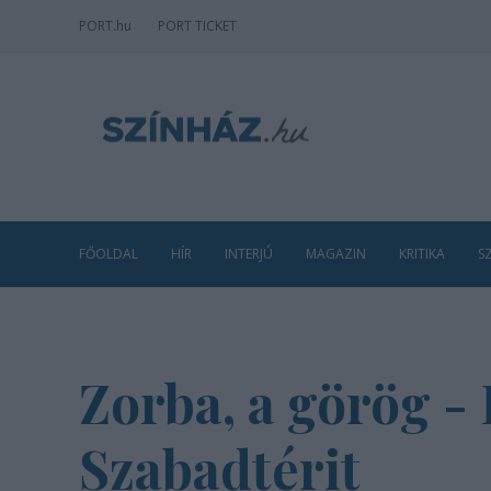
PORT
.hu
PORT TICKET
FŐOLDAL
HÍR
INTERJÚ
MAGAZIN
KRITIKA
S
Zorba, a görög -
Szabadtérit