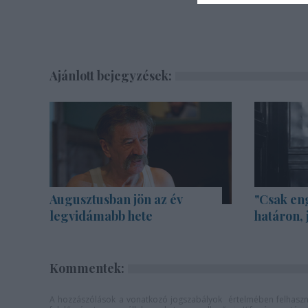
Ajánlott bejegyzések:
Augusztusban jön az év
"Csak en
legvidámabb hete
határon, 
Kommentek:
A hozzászólások a
vonatkozó jogszabályok
értelmében felhaszná