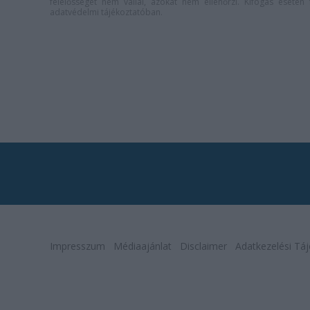
felelősséget nem vállal, azokat nem ellenőrzi. Kifogás eseté
adatvédelmi tájékoztatóban
.
Impresszum
Médiaajánlat
Disclaimer
Adatkezelési Táj