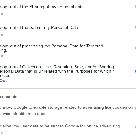
etek óta próbál a Kossuth-díjas koreográfus. „Nagy
o opt-out of the Sharing of my personal data.
k a próbáink. Pályám során először dolgozom
In
sen mást lehet kihozni belőlük, mint a balettosokbó
nálni a darabban: nagyon hatásos, ahogyan kidobo
o opt-out of the Sale of my Personal Data.
 mondta
Harangozó Gyula.
In
to opt-out of processing my Personal Data for Targeted
ing.
In
o opt-out of Collection, Use, Retention, Sale, and/or Sharing
ersonal Data that Is Unrelated with the Purposes for which it
lected.
Out
consents
o allow Google to enable storage related to advertising like cookies on
evice identifiers in apps.
o allow my user data to be sent to Google for online advertising
s.