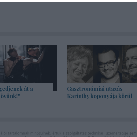
gedjenek át a
Gasztronómiai utazás
jövünk!"
Karinthy koponyája körül
lói tartalomnak minősülnek, értük a
szolgáltatás technikai
üzemeltetője sem