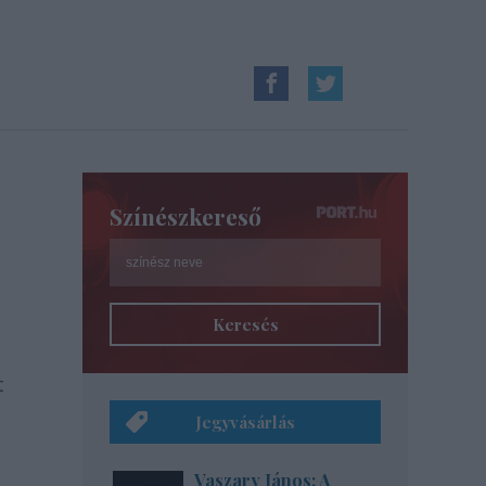
Színészkereső
Keresés
t
Jegyvásárlás
Vaszary János: A