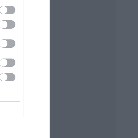
k
ev-