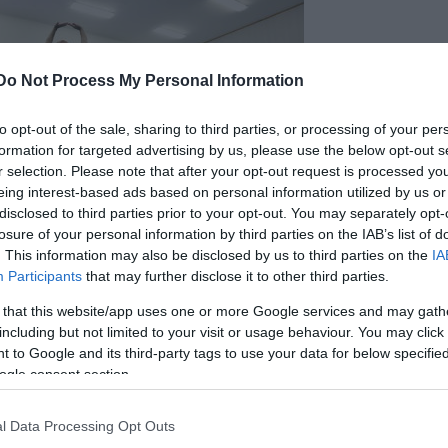
Do Not Process My Personal Information
to opt-out of the sale, sharing to third parties, or processing of your per
formation for targeted advertising by us, please use the below opt-out s
r selection. Please note that after your opt-out request is processed y
eing interest-based ads based on personal information utilized by us or
disclosed to third parties prior to your opt-out. You may separately opt-
losure of your personal information by third parties on the IAB’s list of
. This information may also be disclosed by us to third parties on the
IA
Participants
that may further disclose it to other third parties.
 that this website/app uses one or more Google services and may gath
ok idei évada. A nyitóelőadást
Harangozó Gyula
including but not limited to your visit or usage behaviour. You may click 
 to Google and its third-party tags to use your data for below specifi
áfiájával láthatja a közönség. A produkció a Győri
ogle consent section.
désével valósul meg.
l Data Processing Opt Outs
egyelőre otthon készülnek, vasárnap csatlakoznak a