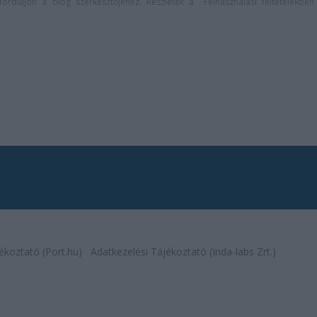
n forduljon a blog szerkesztőjéhez. Részletek a
Felhasználási feltételekben
ékoztató (Port.hu)
Adatkezelési Tájékoztató (Inda-labs Zrt.)