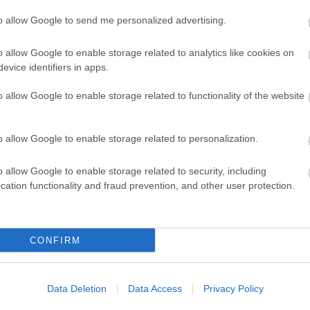
to allow Google to send me personalized advertising.
fotók: Dusha Béla
o allow Google to enable storage related to analytics like cookies on
evice identifiers in apps.
i. Nem balettet láthatnak majd a nézők, hanem egy
yvilágra építő táncművet. Azt szeretném, ha a néző
o allow Google to enable storage related to functionality of the website
válogattam be olyan táncosokat is, akik nem
és soványabb szereplőnk is. Színes, változatos
o allow Google to enable storage related to personalization.
g” - árulta el a koreográfus.
o allow Google to enable storage related to security, including
őször a közönség a Szegedi Szabadtéri Játékokon. A
cation functionality and fraud prevention, and other user protection.
 táncos alakítja, az angol szerepében
Artem Pozde
k.
CONFIRM
Data Deletion
Data Access
Privacy Policy