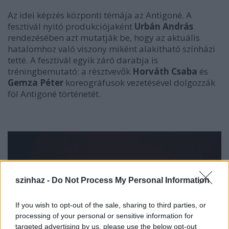
Az idei képzés központi témája az Antigoné. A
fesztivál nyitó produkciójaként
Urbán András
rendezésében azt mutatják be, hogy az aktuális
hatalomhoz való viszony miként alakítható színházi
tetté. A fesztivál egyik záró darabja is
tréningbemutató: a résztvevők
Horváth Csaba
és
Gemza Péter
koreográfusok vezetésével dolgozzák
föl Antigoné történetét.
szinhaz -
Do Not Process My Personal Information
If you wish to opt-out of the sale, sharing to third parties, or
processing of your personal or sensitive information for
targeted advertising by us, please use the below opt-out