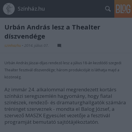
Színház.hu
Urbán András lesz a Thealter
díszvendége
szinhazhu
•
2014. július 07.
Urbán András Jászai-díjas rendező lesz a július 18-án kezdődő szegedi
Thealter fesztivál díszvendége; három produkcióját is láthatja majd a
közönség.
Az immár 24. alkalommal megrendezett kortárs
színházi seregszemlén hagyomány, hogy fiatal
színészek, rendező- és dramaturghallgatók számára
tréninget szerveznek - mondta el Balog József, a
szervező MASZK Egyesület vezetője a fesztivál
programját bemutató sajtótájékoztatón.