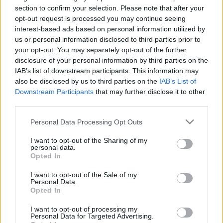
section to confirm your selection. Please note that after your
opt-out request is processed you may continue seeing
interest-based ads based on personal information utilized by
us or personal information disclosed to third parties prior to
your opt-out. You may separately opt-out of the further
Urbán András (fotó: magyarszo.com)
disclosure of your personal information by third parties on the
IAB’s list of downstream participants. This information may
also be disclosed by us to third parties on the
IAB’s List of
Urbán András
saját társulatával, a szabadkai
Downstream Participants
that may further disclose it to other
Kosztolányi Dezső Színházzal mutatja be a
Rózsák
third parties.
című produkciót, amely Tolnai Ottó
A kisinyovi rózsák
Please note that this website/app uses one or more Google
Personal Data Processing Opt Outs
című - a Thealteren már játszott - darabjának
services and may gather and store information including but
továbbgondolt változata.
not limited to your visit or usage behaviour. You may click to
I want to opt-out of the Sharing of my
personal data.
grant or deny consent to Google and its third-party tags to
Opted In
use your data for below specified purposes in below Google
Számos fesztiváldíjat nyert
Végel László
a 20.
consent section.
I want to opt-out of the Sale of my
századi Újvidékről írt
Neoplanta
című regényének
Personal Data.
színházi adaptációja. A darab a vajdasági főváros
Opted In
multikulturális közegét tárja a nézők elé kisebbségi
perspektívából
Urbán András
sajátos, provokatív
I want to opt-out of processing my
Personal Data for Targeted Advertising.
módján. A darab magyarországi ősbemutatóját