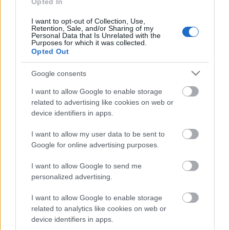
Opted In
követően az érdeklődők a Kossuth-díjas drámaíróval
is találkozhatnak a műről rendezett irodalmi
I want to opt-out of Collection, Use,
Retention, Sale, and/or Sharing of my
beszélgetésen.
Personal Data that Is Unrelated with the
Purposes for which it was collected.
Opted Out
Balog József
elmondta, hogy a július 26-ig tartó
Google consents
fesztivál programját igyekeztek úgy összeállítani,
hogy szerepeljen benne az idei évad három-négy
I want to allow Google to enable storage
legfontosabb kortárs színházi produkciója, több
related to advertising like cookies on web or
meghatározó külföldi társulat és bemutatkozhasson
device identifiers in apps.
az utánpótlás, a legfiatalabb generáció is.
I want to allow my user data to be sent to
Google for online advertising purposes.
A Thealter központi helyszíne a Régi Zsinagóga és a
Kisszínház, de az előadásokkal kilépnek a
I want to allow Google to send me
hagyományos színházi térből bízva abban, hogy
personalized advertising.
ezzel sikerül új nézőket is megszólítani, a közönség
így idén is láthat utcaszínházi előadásokat és
I want to allow Google to enable storage
related to analytics like cookies on web or
lesznek felnőtteknek szóló bemutatók is a Rongy
device identifiers in apps.
kocsmában.