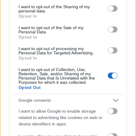
services and may gather and store information including but
A meghívásos pályázatra benyújtott anyagokat
not limited to your visit or usage behaviour. You may click to
I want to opt-out of the Sharing of my
szakértőkből álló kuratórium értékelte, a döntés a
personal data.
grant or deny consent to Google and its third-party tags to
Színházművészeti Bizottság javaslata alapján
Opted In
use your data for below specified purposes in below Google
született meg. A nyertes szervezetekkel való
consent section.
támogatási szerződések megkötéséről és a
I want to opt-out of the Sale of my
Personal Data.
támogatás utalásáról a Nemzeti Kulturális Alap
Opted In
gondoskodik - olvasható a közleményében.
I want to opt-out of processing my
Personal Data for Targeted Advertising.
Opted In
Forrás: MTI
I want to opt-out of Collection, Use,
Retention, Sale, and/or Sharing of my
Personal Data that Is Unrelated with the
Purposes for which it was collected.
Opted Out
Google consents
I want to allow Google to enable storage
related to advertising like cookies on web or
device identifiers in apps.