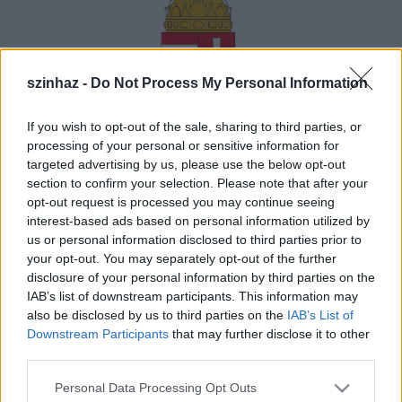
szinhaz -
Do Not Process My Personal Information
If you wish to opt-out of the sale, sharing to third parties, or
processing of your personal or sensitive information for
targeted advertising by us, please use the below opt-out
section to confirm your selection. Please note that after your
opt-out request is processed you may continue seeing
interest-based ads based on personal information utilized by
us or personal information disclosed to third parties prior to
your opt-out. You may separately opt-out of the further
disclosure of your personal information by third parties on the
Mint az államtitkárság keddi közleményében
IAB’s list of downstream participants. This information may
felidézik, az előadóművészeti szervezetek kiemelt
also be disclosed by us to third parties on the
IAB’s List of
művészeti célú pályázatán e célra idén 33 millió
Downstream Participants
that may further disclose it to other
forintot különítettek el.
third parties.
Please note that this website/app uses one or more Google
Personal Data Processing Opt Outs