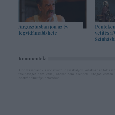
Augusztusban jön az év
Pénteken
legvidámabb hete
vetítés a
Színházb
Kommentek:
A hozzászólások a
vonatkozó jogszabályok
értelmében felhaszná
felelősséget nem vállal, azokat nem ellenőrzi. Kifogás eseté
adatvédelmi tájékoztatóban
.