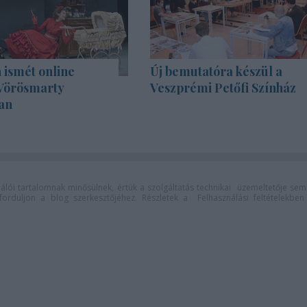
 ismét online
Új bemutatóra készül a
 Vörösmarty
Veszprémi Petőfi Színház
an
lói tartalomnak minősülnek, értük a
szolgáltatás technikai
üzemeltetője sem
n forduljon a blog szerkesztőjéhez. Részletek a
Felhasználási feltételekben