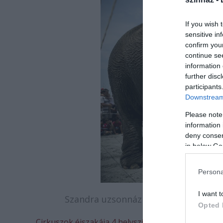
If you wish 
sensitive in
confirm you
continue se
information 
further disc
participants
Downstream 
Please note
information 
deny consent
in below Go
Persona
I want t
Szandra uzsonnázik a Balaton partján
Opted 
Cirkuszok éjszakája 4 helyszínen: