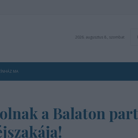
2026. augusztus 8., szombat
ZÍNHÁZ MA
olnak a Balaton par
éjszakája!