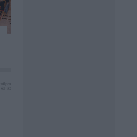
milyen
és az