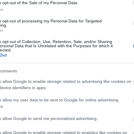
o opt-out of the Sale of my Personal Data.
In
Nemzeti Cirkusz, az Eötvös Cirkusz és az Exit Cirkusz - vesz részt a
on várják a közönséget szórakoztató cirkuszi produkciókkal.
to opt-out of processing my Personal Data for Targeted
ing.
In
a minőségi cirkuszt és megmutatni, hogy a cirkusz a
tozik - hangsúlyozta
Kriza Zsigmond
, a Magyar Cir
o opt-out of Collection, Use, Retention, Sale, and/or Sharing
ersonal Data that Is Unrelated with the Purposes for which it
atója a programokat beharangozó keddi budapesti
lected.
Out
ezvény a cirkuszok közötti együttműködést is
consents
o allow Google to enable storage related to advertising like cookies on
a magyar cirkuszt és a Fővárosi Nagycirkuszt Közép
evice identifiers in apps.
Minden adottságunk megvan arra, hogy Közép-
o allow my user data to be sent to Google for online advertising
epet játsszunk" - mutatott rá, hozzátéve, hogy a
s.
ami Európa-szerte ritkaságnak számít, emellett itt
ótlásképző bázis is. Emlékeztetett arra is, hogy a
to allow Google to send me personalized advertising.
ek, és amelyen a cirkuszvilág legjava gyűlik össze - 
o allow Google to enable storage related to analytics like cookies on