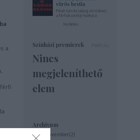
vörös bestia
Pikali Gerda talpig vörösben,
a férfiak pedig nyakig a
pácban - az Újszínházban!
ba
hirdetés
Színházi premierek
és a
Nincs
megjeleníthető
,
elem
férfi
da
Archívum
2020 november
(
2
)