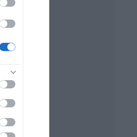
kusz
-
a