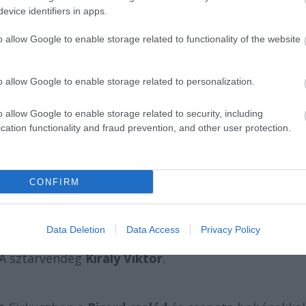
evice identifiers in apps.
o allow Google to enable storage related to functionality of the website
ján ünnepli 125. születésnapját. Az eseményen archí
k legkiválóbb magyar cirkuszművészeinek produkcióit.
o allow Google to enable storage related to personalization.
rián
lovas- és elefántszámait,
Hans Ludwig Suppmei
rtistaképző fiataljainak deszkaakrobata-számát, a B
o allow Google to enable storage related to security, including
l Super Silva plafonakrobata-mutatványát és a
cation functionality and fraud prevention, and other user protection.
éső este az
Orpheum Hungaricum
varietében humorist
gzotikus tánckar és a magyar származású világhírű
eklődőket.
CONFIRM
zórakoztatja a közönséget: a porondon kalózlegend
Data Deletion
Data Access
Privacy Policy
rkasok lepik el a manézst, papagájok repkednek a
 A sztárvendég
Király Viktor
.