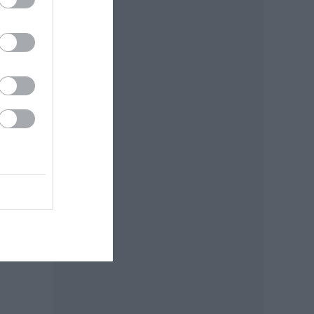
v
 A
er
azan
ák,
ák