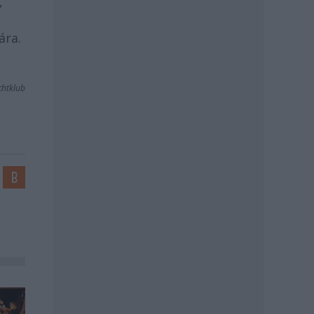
,
ára.
chtklub