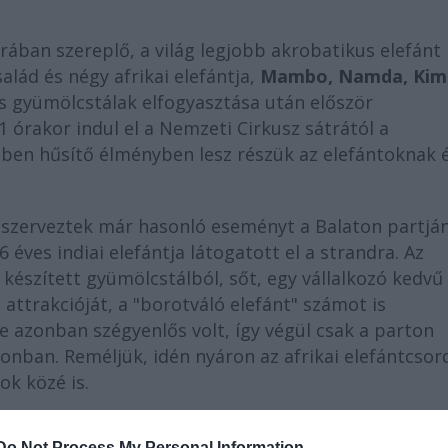
rában szereplő, a világ legjobb akrobatikus elefánt
lád és négy afrikai elefántja,
Mambo, Namda, Kim
es gyümölcstálak elfogyasztása után először
 órakor indul el a Nemzeti Cirkusz sátrától a
sben hűsítő élményben lesz részük az elefántoknak 
n szerveztek már hasonló eseményt a Balaton partján
 éves indiai elefántja látogatott el a strandra. Az
készített gyümölcstálból, sőt, egy vállalkozó kedvű 
 attrakcióját, a "borotváló elefánt" számot is
e azonban szégyenlős volt, így végül csak a parton
nban. Reméljük, idén nyáron az afrikai elefántcsor
k közé is.
Do Not Process My Personal Information