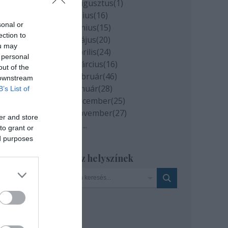
2020 augusztus
(
1
)
2020 július
(
16
)
sonal or
2020 június
(
15
)
ection to
2020 május
(
20
)
ou may
2020 április
(
24
)
 personal
2020 március
(
16
)
out of the
2020 február
(
46
)
 downstream
2020 január
(
28
)
B’s List of
2019 december
(
25
)
2019 november
(
27
)
er and store
Tovább
...
to grant or
ed purposes
Szinház helyszínek