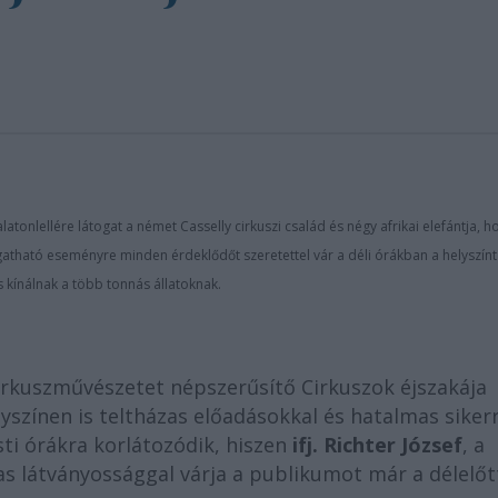
tonlellére látogat a német Casselly cirkuszi család és négy afrikai elefántja, h
tható eseményre minden érdeklődőt szeretettel vár a déli órákban a helyszínt
s kínálnak a több tonnás állatoknak.
rkuszművészetet népszerűsítő Cirkuszok éjszakája
yszínen is teltházas előadásokkal és hatalmas sikerr
ti órákra korlátozódik, hiszen
ifj. Richter József
, a
s látványossággal várja a publikumot már a délelőt