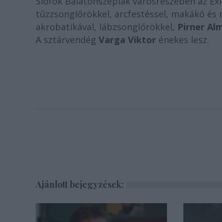
Siófok Balatonszéplak városrészében az Ex
tűzzsonglőrökkel, arcfestéssel, makákó és 
akrobatikával, lábzsonglőrökkel,
Pirner Al
A sztárvendég
Varga Viktor
énekes lesz.
Ajánlott bejegyzések: