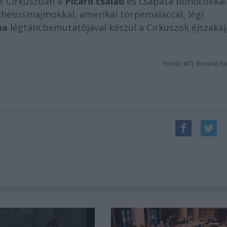
it Cirkuszban a
Picard család
és csapata bohócokkal
rhesusmajmokkal, amerikai törpemalaccal, légi
ma
légtáncbemutatójával készül a Cirkuszok éjszakáj
Forrás: MTI, Bavaria Ya