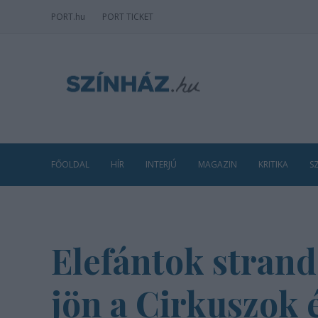
PORT
.hu
PORT TICKET
FŐOLDAL
HÍR
INTERJÚ
MAGAZIN
KRITIKA
S
Elefántok strand
jön a Cirkuszok 