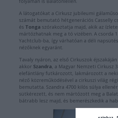
folyamán is Balatonlellén.
A látogatókat a Cirkusz jubileumi gálaműso
számát bemutató hétgenerációs Casselly csa
és
Tonga
szórakoztatja majd, akik az ízlet
mártózhatnak meg a tó vizében. A csorda 11
Yachtclub-ba, így várhatóan a déli napsüté
nézőknek egyaránt.
Tavaly nyáron, az első Cirkuszok éjszakájá
akkor
Szandra
, a Magyar Nemzeti Cirkusz 36
elefántlány futkározott, lakmározott a neki 
néző közreműködésével a cirkuszi világ régi
bemutatta. Szandra 4700 kilós súlya ellenér
sütkérezett, és nem mártózott meg a Balato
bátrabb lesz majd, és bemerészkedik a habo
szinhaz -