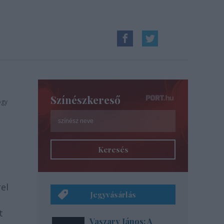
Színészkereső
ogy
Keresés
el
Jegyvásárlás
t
Vaszary János: A