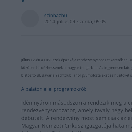
szinhazhu
2014. július 09. szerda, 09:05
Július 12-én a Cirkuszok éjszakája rendezvénysorozat keretében Bala
közösen fürdőzhessenek a magyar tengerben. Az ingyenesen látoga
biztosító BL Bavaria Yachtclub, ahol gyümölcstálakat és hűsítőket i
A balatonlellei programokról:
Idén nyáron másodszorra rendezik meg a ci
rendezvénysorozatot, amely tavaly négy hel
debütált. A rendezvény most sem csak az es
Magyar Nemzeti Cirkusz igazgatója hatalma