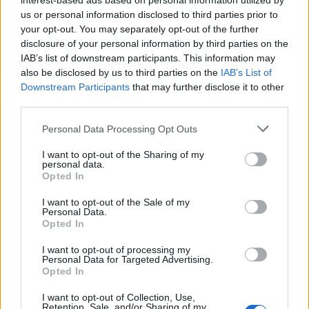
interest-based ads based on personal information utilized by
derül ki, ami nyilvánvaló közhely: nincs könnyű- meg
us or personal information disclosed to third parties prior to
komoly- meg ilyen meg olyan: csak jó zene van. Félix
your opt-out. You may separately opt-out of the further
jó zenét játszik. Nagyon jót.
disclosure of your personal information by third parties on the
IAB’s list of downstream participants. This information may
also be disclosed by us to third parties on the
IAB’s List of
Downstream Participants
that may further disclose it to other
Horváth Csaba
third parties.
A Balettintézet elvégzése után táncosként kezdte,
Please note that this website/app uses one or more Google
majd egyre többször koreográfusként dolgozott.
Personal Data Processing Opt Outs
services and may gather and store information including but
Nagyszerű színházi rendezők (Vidnyánszky, Szász,
not limited to your visit or usage behaviour. You may click to
I want to opt-out of the Sharing of my
Ascher…) munkatársaként ő maga is nagyszerű
personal data.
grant or deny consent to Google and its third-party tags to
színházi rendező lett. Többek között a Közép-Európa
Opted In
use your data for below specified purposes in below Google
Táncszínház és a Forte Társulat megalapítója-
consent section.
I want to opt-out of the Sale of my
vezetője, utóbbival érkezik hozzánk. „Fizikai
Personal Data.
színháznak” mondják, amit képvisel. Talán inkább
Opted In
azt mondhatjuk: a szó, a test, a zene és a látvány
gyönyörű ötvözetét valósítja meg. Színházat művel –
I want to opt-out of processing my
Personal Data for Targeted Advertising.
magas szinten.
Opted In
I want to opt-out of Collection, Use,
Retention, Sale, and/or Sharing of my