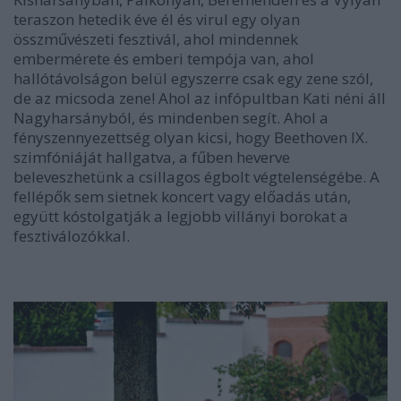
teraszon hetedik éve él és virul egy olyan
összművészeti fesztivál, ahol mindennek
embermérete és emberi tempója van, ahol
hallótávolságon belül egyszerre csak egy zene szól,
de az micsoda zene! Ahol az infópultban Kati néni áll
Nagyharsányból, és mindenben segít. Ahol a
fényszennyezettség olyan kicsi, hogy Beethoven IX.
szimfóniáját hallgatva, a fűben heverve
beleveszhetünk a csillagos égbolt végtelenségébe. A
fellépők sem sietnek koncert vagy előadás után,
együtt kóstolgatják a legjobb villányi borokat a
fesztiválozókkal.