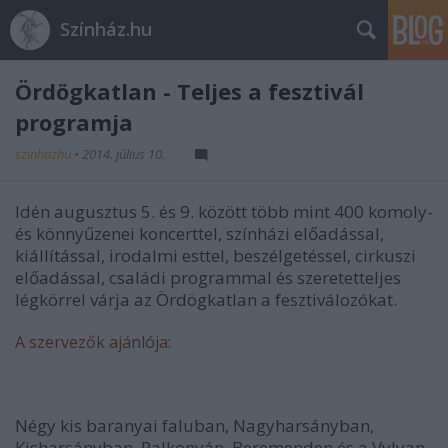
Színház.hu
Ördögkatlan - Teljes a fesztivál
programja
szinhazhu
•
2014. július 10.
Idén augusztus 5. és 9. között több mint 400 komoly-
és könnyűzenei koncerttel, színházi előadással,
kiállítással, irodalmi esttel, beszélgetéssel, cirkuszi
előadással, családi programmal és szeretetteljes
légkörrel várja az Ördögkatlan a fesztiválozókat.
A szervezők ajánlója:
Négy kis baranyai faluban, Nagyharsányban,
Kisharsányban, Palkonyán, Beremenden és a Vylyan