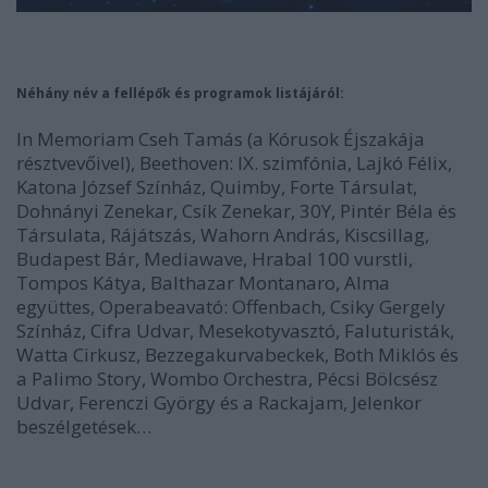
Néhány név a fellépők és programok listájáról:
In Memoriam Cseh Tamás (a Kórusok Éjszakája
résztvevőivel), Beethoven: IX. szimfónia, Lajkó Félix,
Katona József Színház, Quimby, Forte Társulat,
Dohnányi Zenekar, Csík Zenekar, 30Y, Pintér Béla és
Társulata, Rájátszás, Wahorn András, Kiscsillag,
Budapest Bár, Mediawave, Hrabal 100 vurstli,
Tompos Kátya, Balthazar Montanaro, Alma
együttes, Operabeavató: Offenbach, Csiky Gergely
Színház, Cifra Udvar, Mesekotyvasztó, Faluturisták,
Watta Cirkusz, Bezzegakurvabeckek, Both Miklós és
a Palimo Story, Wombo Orchestra, Pécsi Bölcsész
Udvar, Ferenczi György és a Rackajam, Jelenkor
beszélgetések…