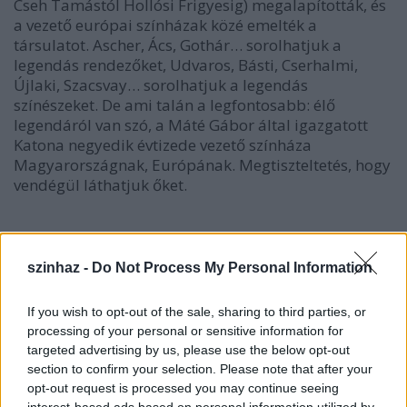
Cseh Tamástól Hollósi Frigyesig) megalapították, és
a vezető európai színházak közé emelték a
társulatot. Ascher, Ács, Gothár… sorolhatjuk a
legendás rendezőket, Udvaros, Básti, Cserhalmi,
Újlaki, Szacsvay… sorolhatjuk a legendás
színészeket. De ami talán a legfontosabb: élő
legendáról van szó, a Máté Gábor által igazgatott
Katona negyedik évtizede vezető színháza
Magyarországnak, Európának. Megtiszteltetés, hogy
vendégül láthatjuk őket.
Lajkó Félix
szinhaz -
Do Not Process My Personal Information
Hegedűművész, ezt szoktuk írni – miközben
citeraművész is. Ha valaki nem tudta volna, a
If you wish to opt-out of the sale, sharing to third parties, or
Katlanban megtudja. A palicsi zseni nem először jár
processing of your personal or sensitive information for
nálunk – de először díszvendégként. Ezért aztán
targeted advertising by us, please use the below opt-out
nemcsak a világhírűvé vált Mező zenéjét játssza el
section to confirm your selection. Please note that after your
nekünk, hanem rendkívüli koncertet is tart a
opt-out request is processed you may continue seeing
Dohnányi Filharmonikus Zenekarral. És ilyenkor