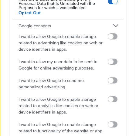
Personal Data that Is Unrelated with the
Lengyelország
Purposes for which it was collected.
Kapunk egy morzsányit a lengyel kultúrából. Jön egy
Opted Out
remek rock-zenekar, a Mitch&Mitch, és
mindenekelőtt jön mindenféle színház. Gyerekekkel
Google consents
játszó bohóccsapat (Teatr Na Walizkach), felnőtteket
I want to allow Google to enable storage
nevettető társulat (Winegret Group), klasszikusokat
related to advertising like cookies on web or
bábokkal színpadra álmodó, Hamletet és Don
device identifiers in apps.
Quijote-t a sátrába idéző kisszínház (Walny Teatr) –
és lesz két izgalmas magyar előadás, kortárs lengyel
I want to allow my user data to be sent to
szerzők tollából: A mi osztályunk és A zsidó. Csak egy
Google for online advertising purposes.
morzsa – de finom.
I want to allow Google to send me
personalized advertising.
I want to allow Google to enable storage
related to analytics like cookies on web or
device identifiers in apps.
I want to allow Google to enable storage
related to functionality of the website or app.