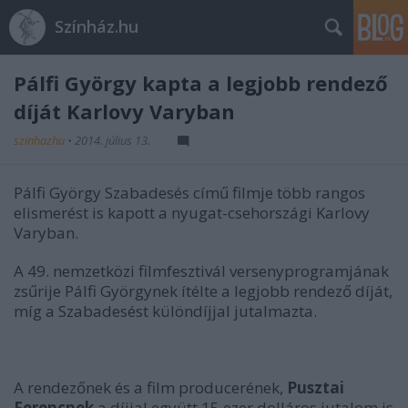
Színház.hu
Pálfi György kapta a legjobb rendező
díját Karlovy Varyban
szinhazhu
•
2014. július 13.
Pálfi György Szabadesés című filmje több rangos
elismerést is kapott a nyugat-csehországi Karlovy
Varyban.
A 49. nemzetközi filmfesztivál versenyprogramjának
zsűrije Pálfi Györgynek ítélte a legjobb rendező díját,
míg a Szabadesést különdíjjal jutalmazta.
A rendezőnek és a film producerének,
Pusztai
Ferencnek
a díjjal együtt 15 ezer dolláros jutalom is