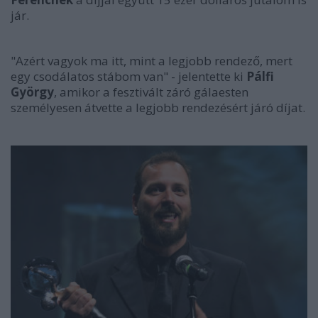
jár.
"Azért vagyok ma itt, mint a legjobb rendező, mert
egy csodálatos stábom van" - jelentette ki
Pálfi
György
, amikor a fesztivált záró gálaesten
személyesen átvette a legjobb rendezésért járó díjat.