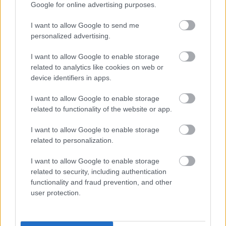
A dokumentumfilmek kategóriájában két film kapott
Google for online advertising purposes.
díjat, s egyben ötezer-ötezer dollárt. A 30 percnél
hosszabb dokumentumfilmek kategóriájában a
I want to allow Google to send me
Waiting for August
című
Teodora Ana Mihai
personalized advertising.
rendezte belga filmet, míg a fél óránál rövidebb
I want to allow Google to enable storage
dokumentumfilmeknél az
Autofocus
című
Boris
related to analytics like cookies on web or
Poljak
rendezte horvát filmet díjazta zsűri.
device identifiers in apps.
I want to allow Google to enable storage
A filmszemlén
Mel Gibson
, valamint
William
related to functionality of the website or app.
Friedkin
neves és elismert amerikai filmesek
életműdíjat kaptak a világ filmművészetéhez való
I want to allow Google to enable storage
rendkívüli hozzájárulásukért.
related to personalization.
I want to allow Google to enable storage
A fesztivál tavalyi (2013), 48. évfolyamában
Szász
related to security, including authentication
János
A nagy füzet
című alkotása nyerte el a fődíjat,
functionality and fraud prevention, and other
a Kristály Glóbuszt.
user protection.
"A Szabadesésben egymás alatti hét emeleten