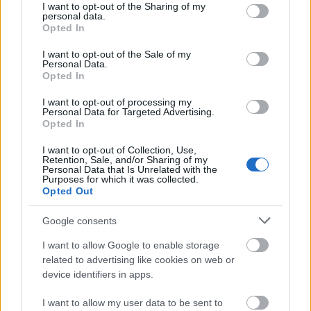
not limited to your visit or usage behaviour. You may click to
I want to opt-out of the Sharing of my
personal data.
grant or deny consent to Google and its third-party tags to
Opted In
use your data for below specified purposes in below Google
A Kristály Glóbusz-fődíjat az idén a
Simindis kundzuli
consent section.
I want to opt-out of the Sale of my
(Kukoricasziget) című,
George Ovashvili
rendezte
Personal Data.
grúz film kapta.
Opted In
I want to opt-out of processing my
Personal Data for Targeted Advertising.
A legjobb női szerepért
Elle Fanning,
az amerikai
Opted In
Low Down
című,
Jeff Preiss
rendezte alkotásban
nyújtott alakításáért, a legjobb férfi szerepért az
I want to opt-out of Collection, Use,
Retention, Sale, and/or Sharing of my
argentin
Nahuel Pérez Biscayar,
a
David Lambert
Personal Data that Is Unrelated with the
rendezte
Je suis a toi
című belga-kanadai filmben
Purposes for which it was collected.
Opted Out
nyújtott alakításáért kapott díjat.
Google consents
A Nyugattól keletre versenyszekció győztese a
Klass
I want to allow Google to enable storage
Korrektsii
című
Ivan I. Tverdovszkij
rendezte orosz-
related to advertising like cookies on web or
német film kapta. A díjjal 20 ezer dollár is jár.
device identifiers in apps.
I want to allow my user data to be sent to