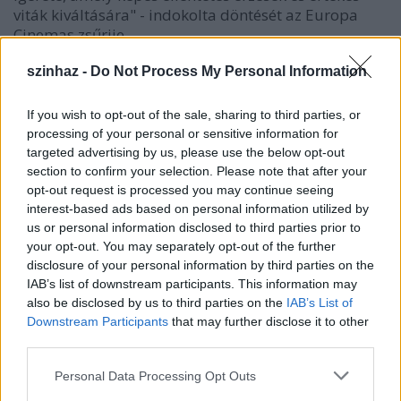
viták kiváltására" - indokolta döntését az Europa
Cinemas zsűrije.
szinhaz -
Do Not Process My Personal Information
If you wish to opt-out of the sale, sharing to third parties, or
processing of your personal or sensitive information for
targeted advertising by us, please use the below opt-out
section to confirm your selection. Please note that after your
opt-out request is processed you may continue seeing
interest-based ads based on personal information utilized by
us or personal information disclosed to third parties prior to
your opt-out. You may separately opt-out of the further
disclosure of your personal information by third parties on the
IAB’s list of downstream participants. This information may
also be disclosed by us to third parties on the
IAB’s List of
Downstream Participants
that may further disclose it to other
Pálfi György és színésznői: Buza Tímea, Gera Marina
third parties.
és Hőrich Nóra Lili
Please note that this website/app uses one or more Google
Personal Data Processing Opt Outs
Fotó: Europress
services and may gather and store information including but