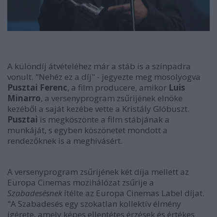
A különdíj átvételéhez már a stáb is a színpadra
vonult. "Nehéz ez a díj" - jegyezte meg mosolyogva
Pusztai Ferenc
, a film producere, amikor
Luis
Minarro
, a versenyprogram zsűrijének elnöke
kezéből a saját kezébe vette a Kristály Glóbuszt.
Pusztai
is megköszönte a film stábjának a
munkáját, s egyben köszönetet mondott a
rendezőknek is a meghívásért.
A versenyprogram zsűrijének két díja mellett az
Europa Cinemas mozihálózat zsűrije a
Szabadesésnek
ítélte az Europa Cinemas Label díjat.
"A Szabadesés egy szokatlan kollektív élmény
ígérete, amely képes ellentétes érzések és értékes