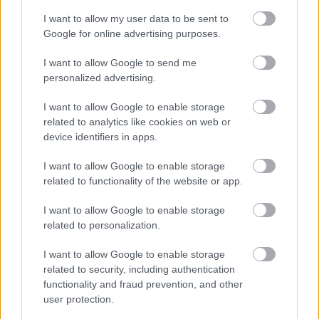
I want to allow my user data to be sent to
Google for online advertising purposes.
I want to allow Google to send me
personalized advertising.
I want to allow Google to enable storage
related to analytics like cookies on web or
device identifiers in apps.
I want to allow Google to enable storage
related to functionality of the website or app.
Leányvásár, Berezovka
I want to allow Google to enable storage
related to personalization.
Az indulás előtt tíz napig Budapesten próbált a
I want to allow Google to enable storage
társulat. Az Első Magyar Tábori Színház – vagy
related to security, including authentication
ahogyan még említették: a Magyar Tábori Színház –
functionality and fraud prevention, and other
a fennmaradt színlap szerint: a „legfelsőbb
user protection.
hadvezetőség sajtó főhadiszállása utasítására”