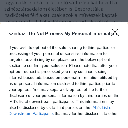
ugyanakkor a háború döntő változásokat hozott a
színésztársadalom életében is. Besorozták a
hadköteles férfiakat, csak azok a művészek kaptak
mentesítést, akiket valóban nem tudtak nélkülözni a
vezető színházak. Bár a villámháborús haditerv
szellemében a Nemzeti Színházat a háború végéig ki
szinhaz -
Do Not Process My Personal Information
sem akarták nyitni, a harc elhúzódása, az
állóháború kialakulása különös színházi forma
If you wish to opt-out of the sale, sharing to third parties, or
megjelenéséhez vezetett. A német hadvezetés
processing of your personal or sensitive information for
példáját követve az Armee Oberkommando 1917
targeted advertising by us, please use the below opt-out
márciusában kezdeményezte, hogy magyar
section to confirm your selection. Please note that after your
színtársulatot szervezzenek a fronton harcoló
opt-out request is processed you may continue seeing
katonák szórakoztatására.
interest-based ads based on personal information utilized by
us or personal information disclosed to third parties prior to
your opt-out. You may separately opt-out of the further
disclosure of your personal information by third parties on the
Az előkészület munkáiba
Roboz Elek
vezetésével
IAB’s list of downstream participants. This information may
bekapcsolódott az Országos Színészegyesület. A
also be disclosed by us to third parties on the
IAB’s List of
Downstream Participants
that may further disclose it to other
szervezéssel
Komjáthy János
színigazgatót bízták
third parties.
meg. A társulat fizetését a kultuszminisztérium
folyósította: havi négyezer koronát. A hadvezetés