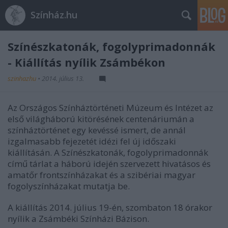
Színház.hu
Színészkatonák, fogolyprimadonnák
- Kiállítás nyílik Zsámbékon
szinhazhu
•
2014. július 13.
Az Országos Színháztörténeti Múzeum és Intézet az
első világháború kitörésének centenáriumán a
színháztörténet egy kevéssé ismert, de annál
izgalmasabb fejezetét idézi fel új időszaki
kiállításán. A Színészkatonák, fogolyprimadonnák
című tárlat a háború idején szervezett hivatásos és
amatőr frontszínházakat és a szibériai magyar
fogolyszínházakat mutatja be.
A kiállítás 2014. július 19-én, szombaton 18 órakor
nyílik a Zsámbéki Színházi Bázison.