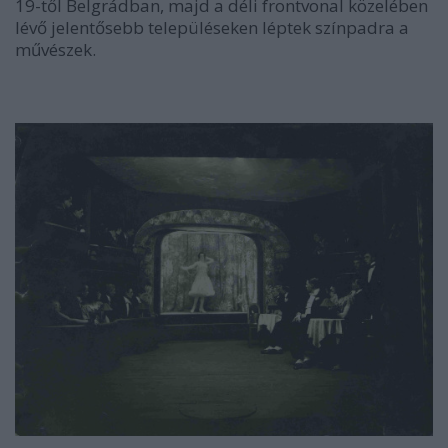
19-től Belgrádban, majd a déli frontvonal közelében
lévő jelentősebb településeken léptek színpadra a
művészek.