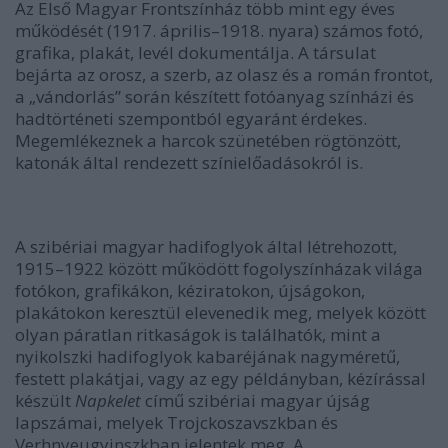
Az Első Magyar Frontszínház több mint egy éves
működését (1917. április–1918. nyara) számos fotó,
grafika, plakát, levél dokumentálja. A társulat
bejárta az orosz, a szerb, az olasz és a román frontot,
a „vándorlás” során készített fotóanyag színházi és
hadtörténeti szempontból egyaránt érdekes.
Megemlékeznek a harcok szünetében rögtönzött,
katonák által rendezett színielőadásokról is.
A szibériai magyar hadifoglyok által létrehozott,
1915–1922 között működött fogolyszínházak világa
fotókon, grafikákon, kéziratokon, újságokon,
plakátokon keresztül elevenedik meg, melyek között
olyan páratlan ritkaságok is találhatók, mint a
nyikolszki hadifoglyok kabaréjának nagyméretű,
festett plakátjai, vagy az egy példányban, kézírással
készült
Napkelet
című szibériai magyar újság
lapszámai, melyek Trojckoszavszkban és
Verhnyeugyinszkban jelentek meg. A