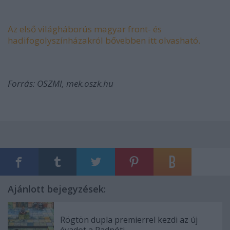
Az első világháborús magyar front- és
hadifogolyszínházakról bővebben itt olvasható.
Forrás: OSZMI, mek.oszk.hu
Ajánlott bejegyzések:
Rögtön dupla premierrel kezdi az új
évadot a Radnóti