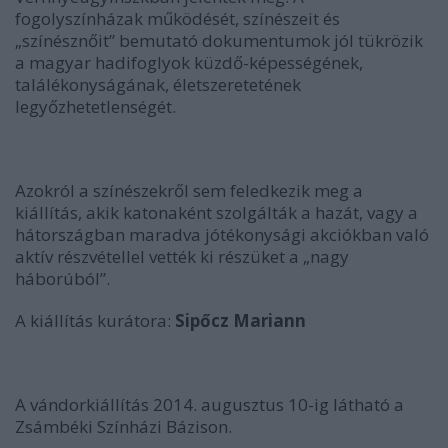
fogolyszínházak működését, színészeit és
„színésznőit” bemutató dokumentumok jól tükrözik
a magyar hadifoglyok küzdő-képességének,
találékonyságának, életszeretetének
legyőzhetetlenségét.
Azokról a színészekről sem feledkezik meg a
kiállítás, akik katonaként szolgálták a hazát, vagy a
hátországban maradva jótékonysági akciókban való
aktív részvétellel vették ki részüket a „nagy
háborúból”.
A kiállítás kurátora:
Sipőcz Mariann
A vándorkiállítás 2014. augusztus 10-ig látható a
Zsámbéki Színházi Bázison.