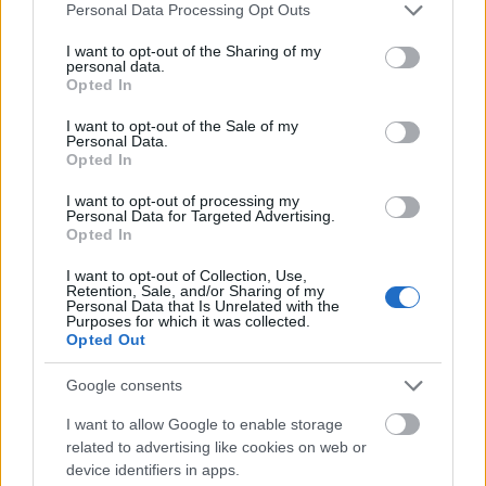
Please note that this website/app uses one or more Google
Personal Data Processing Opt Outs
vasúti kocsit bocsátott rendelkezésükre – ez szolgált
services and may gather and store information including but
lakóhelyül is –, és tiszti ellátásban részesítette a
not limited to your visit or usage behaviour. You may click to
I want to opt-out of the Sharing of my
művészeket.
personal data.
grant or deny consent to Google and its third-party tags to
Opted In
use your data for below specified purposes in below Google
consent section.
I want to opt-out of the Sale of my
Personal Data.
Opted In
I want to opt-out of processing my
Personal Data for Targeted Advertising.
Opted In
I want to opt-out of Collection, Use,
Retention, Sale, and/or Sharing of my
Personal Data that Is Unrelated with the
Purposes for which it was collected.
Opted Out
Google consents
I want to allow Google to enable storage
related to advertising like cookies on web or
device identifiers in apps.