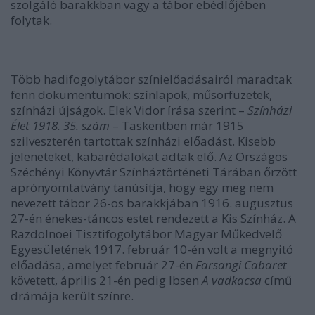
szolgáló barakkban vagy a tábor ebédlőjében
folytak.
Több hadifogolytábor színielőadásairól maradtak
fenn dokumentumok: színlapok, műsorfüzetek,
színházi újságok. Elek Vidor írása szerint –
Színházi
Élet 1918. 35. szám
– Taskentben már 1915
szilveszterén tartottak színházi előadást. Kisebb
jeleneteket, kabarédalokat adtak elő. Az Országos
Széchényi Könyvtár Színháztörténeti Tárában őrzött
aprónyomtatvány tanúsítja, hogy egy meg nem
nevezett tábor 26-os barakkjában 1916. augusztus
27-én énekes-táncos estet rendezett a Kis Színház. A
Razdolnoei Tisztifogolytábor Magyar Műkedvelő
Egyesületének 1917. február 10-én volt a megnyitó
előadása, amelyet február 27-én
Farsangi Cabaret
követett, április 21-én pedig Ibsen
A vadkacsa
című
drámája került színre.