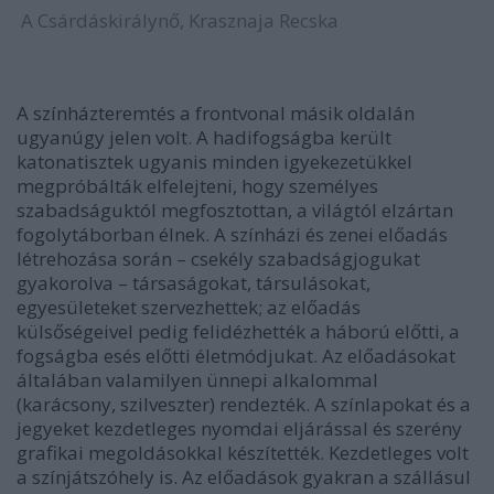
A
Csárdáskirálynő, Krasznaja Recska
A színházteremtés a frontvonal másik oldalán
ugyanúgy jelen volt. A hadifogságba került
katonatisztek ugyanis minden igyekezetükkel
megpróbálták elfelejteni, hogy személyes
szabadságuktól megfosztottan, a világtól elzártan
fogolytáborban élnek. A színházi és zenei előadás
létrehozása során – csekély szabadságjogukat
gyakorolva – társaságokat, társulásokat,
egyesületeket szervezhettek; az előadás
külsőségeivel pedig felidézhették a háború előtti, a
fogságba esés előtti életmódjukat. Az előadásokat
általában valamilyen ünnepi alkalommal
(karácsony, szilveszter) rendezték. A színlapokat és a
jegyeket kezdetleges nyomdai eljárással és szerény
grafikai megoldásokkal készítették. Kezdetleges volt
a színjátszóhely is. Az előadások gyakran a szállásul