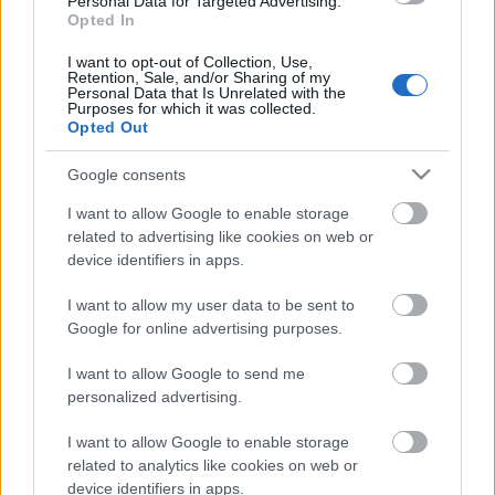
Personal Data for Targeted Advertising.
(különös tekintettel a 20. század
Opted In
könnyűzenei műfajaira, valamint a filmes- és
I want to opt-out of Collection, Use,
színházi világ zenei kultúrájára) elméleti és
Retention, Sale, and/or Sharing of my
Personal Data that Is Unrelated with the
Purposes for which it was collected.
gyakorlati síkon
Opted Out
• gyors, asszociatív gondolkodás
Google consents
I want to allow Google to enable storage
• csapatjátékos szemléletmód
related to advertising like cookies on web or
device identifiers in apps.
I want to allow my user data to be sent to
Jelentkezés:
Google for online advertising purposes.
Fényképes önéletrajzzal és motivációs levéllel,
I want to allow Google to send me
lehetőség szerint online elérhető bemutatkozó
personalized advertising.
anyaggal vagy koncertfelvétellel. A jelentkezőket a
beküldött anyagok alapján választjuk ki és hívjuk be
I want to allow Google to enable storage
elbeszélgetésre, illetve próbajátékra.
related to analytics like cookies on web or
device identifiers in apps.