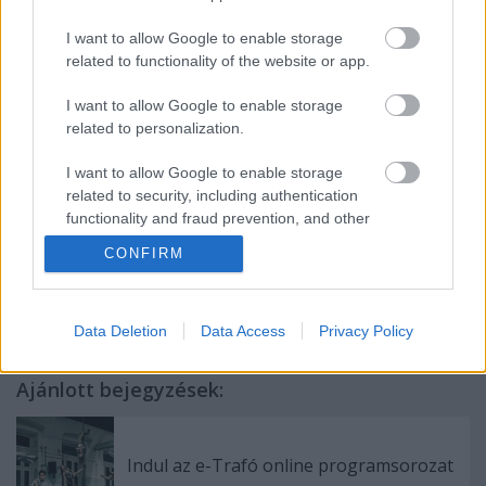
I want to allow Google to enable storage
Jelentkezési határidő: 2014. július 25.
related to functionality of the website or app.
Jelentkezés:
I want to allow Google to enable storage
zene@momentantarsulat.hu
related to personalization.
I want to allow Google to enable storage
related to security, including authentication
functionality and fraud prevention, and other
user protection.
CONFIRM
Data Deletion
Data Access
Privacy Policy
Ajánlott bejegyzések:
Indul az e-Trafó online programsorozat