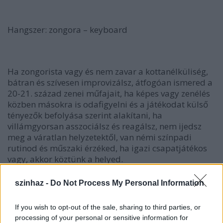
Hangszer: zongora – keyboard
Ha zongorista vagy és nem zavar a kottanélküliség,
bátran és szívesen improvizálsz, átfogóan ismered a
20-21. század zenei műfajait, ha képes vagy zenélés
közben másokra is odafigyelni és a játékodat külső
tényezők befolyása szerint alakítani, ha
villámgyorsan asszociálsz és reagálsz, nem ijedsz
meg a váratlan helyzetektől, van némi színpadi
rutinod és műszaki érzéked, ha igazi csapatjátékos
vagy, akkor köztünk a helyed.
szinhaz -
Do Not Process My Personal Information
If you wish to opt-out of the sale, sharing to third parties, or
processing of your personal or sensitive information for