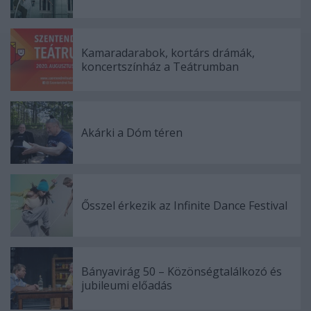
Kamaradarabok, kortárs drámák,
koncertszínház a Teátrumban
Akárki a Dóm téren
Ősszel érkezik az Infinite Dance Festival
Bányavirág 50 – Közönségtalálkozó és
jubileumi előadás