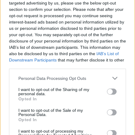
targeted advertising by us, please use the below opt-out
section to confirm your selection. Please note that after your
opt-out request is processed you may continue seeing
interest-based ads based on personal information utilized by
us or personal information disclosed to third parties prior to
your opt-out. You may separately opt-out of the further
disclosure of your personal information by third parties on the
IAB’s list of downstream participants. This information may
also be disclosed by us to third parties on the
IAB’s List of
Downstream Participants
that may further disclose it to other
third parties.
Please note that this website/app uses one or more Google
Personal Data Processing Opt Outs
services and may gather and store information including but
not limited to your visit or usage behaviour. You may click to
I want to opt-out of the Sharing of my
Elvárások:
personal data.
grant or deny consent to Google and its third-party tags to
Opted In
use your data for below specified purposes in below Google
• magas fokú improvizációs készség
consent section.
I want to opt-out of the Sale of my
Personal Data.
• stabil, magas fokú hangszeres ismeretek
Opted In
• átfogó zenetörténeti- és stilisztikai ismeretek
I want to opt-out of processing my