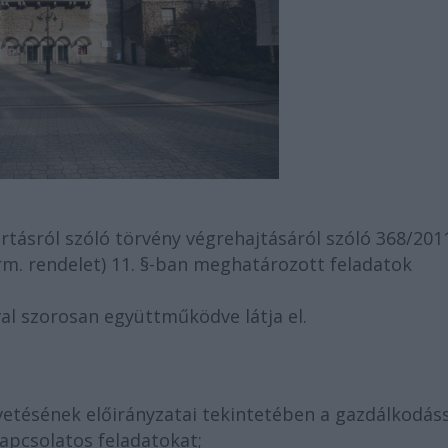
rtásról szóló törvény végrehajtásáról szóló 368/201
orm. rendelet) 11. §-ban meghatározott feladatok
val szorosan együttműködve látja el.
gvetésének előirányzatai tekintetében a gazdálkodáss
kapcsolatos feladatokat;