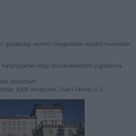
det gazdasági vezetői (magasabb vezető) munkakör
:
határozatlan idejű közalkalmazotti jogviszony
lan időtartam
nház, 8200 Veszprém, Óvári Ferenc u. 2.