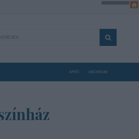
APRÓ
ARCHÍVUM
 színház