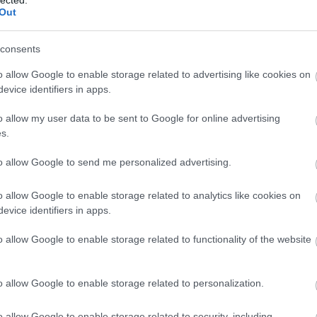
ismeret,
Out
consents
o allow Google to enable storage related to advertising like cookies on
s a színház iránt,
evice identifiers in apps.
 képesség,
o allow my user data to be sent to Google for online advertising
s.
iós képesség,
őség, nagyfokú munkabírás,
to allow Google to send me personalized advertising.
o allow Google to enable storage related to analytics like cookies on
evice identifiers in apps.
o allow Google to enable storage related to functionality of the website
y versenyszférában szerzett szakmai-vezetői gyakorla
o allow Google to enable storage related to personalization.
o allow Google to enable storage related to security, including