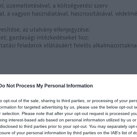
l, üzemeltetésével, a költségvetési szerv
, a vagyon használatával, hasznosításával, védelmé
yesítése, az utalvány ellenjegyzése;
etet; gazdasági intézkedéseket hoz;
ltatási feladatok ellátásáért felelős alkalmazottakn
kra a “Közalkalmazottak jogállásáról szóló” 1992. évi
Do Not Process My Personal Information
jogállásról szóló 1992. évi XXXIII. törvény
si és közgyűjteményi területen foglalkoztatott
to opt-out of the sale, sharing to third parties, or processing of your per
 egyes kérdések rendezéséről szóló 150/1992. (XI.20
formation for targeted advertising by us, please use the below opt-out s
r selection. Please note that after your opt-out request is processed y
eing interest-based ads based on personal information utilized by us or
disclosed to third parties prior to your opt-out. You may separately opt-
losure of your personal information by third parties on the IAB’s list of