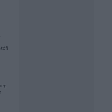
.
tőfi
meg.
n