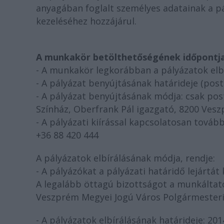
anyagában foglalt személyes adatainak a p
kezeléséhez hozzájárul.
A munkakör betölthetőségének időpontja
- A munkakör legkorábban a pályázatok elbí
- A pályázat benyújtásának határideje (posta
- A pályázat benyújtásának módja: csak pos
Színház, Oberfrank Pál igazgató, 8200 Veszp
- A pályázati kiírással kapcsolatosan továb
+36 88 420 444
A pályázatok elbírálásának módja, rendje:
- A pályázókat a pályázati határidő lejártá
A legalább öttagú bizottságot a munkáltató
Veszprém Megyei Jogú Város Polgármesteri H
- A pályázatok elbírálásának határideje: 201