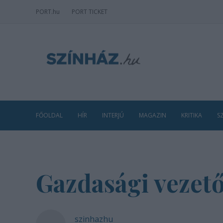
PORT
.hu
PORT TICKET
FŐOLDAL
HÍR
INTERJÚ
MAGAZIN
KRITIKA
S
Gazdasági vezető
szinhazhu