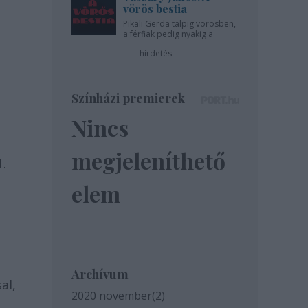
vörös bestia
Pikali Gerda talpig vörösben,
a férfiak pedig nyakig a
pácban - az Újszínházban!
hirdetés
Színházi premierek
Nincs
megjeleníthető
1.
elem
Archívum
al,
2020 november
(
2
)