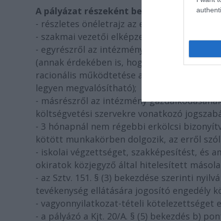
A pályázat részeként benyújtandó iratok,
authenti
- részletes önéletrajz az eddigi szakmai te
- szakmai vezetői elképzelések megfogalma
- egyrészről az intézmény gazdasági terül
(annak érdekében is, hogy a Veszprémi Pet
racionális működtetése a legkisebb létszá
legyen megvalósítható);
- másrészről az intézmény gazdálkodásának 
költségvetési szervekre vonatkozó jogszabá
- 3 hónapnál nem régebbi erkölcsi bizonyít
kötött munkakörben dolgozik, az erről szól
- iskolai végzettséget, szakképesítést, és 
okiratok közjegyző által hitelesített másol
- az Sztv. 151. § (3) bekezdése szerinti nyi
tevékenység ellátására jogosító engedély kö
- vagyonnyilatkozat-tételi kötelezettséget 
- a pályázó a Kjt. 20/A. § (5) bekezdés b) pon