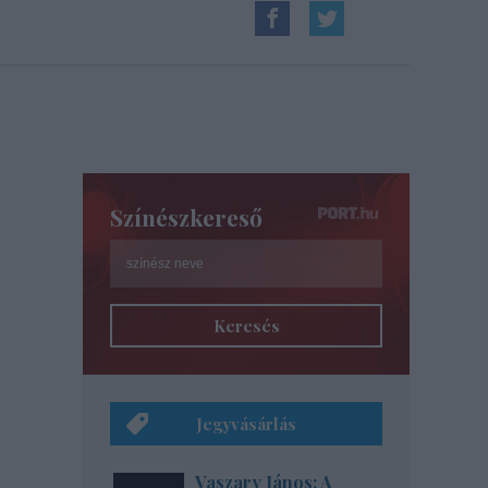
Színészkereső
Keresés
Jegyvásárlás
Vaszary János: A