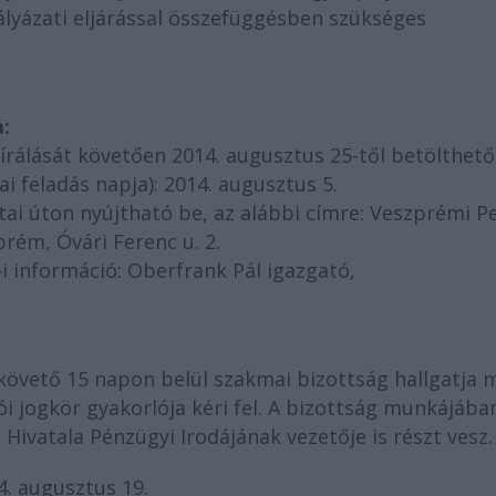
ályázati eljárással összefüggésben szükséges
:
rálását követően 2014. augusztus 25-től betölthető
i feladás napja): 2014. augusztus 5.
tai úton nyújtható be, az alábbi címre: Veszprémi Pe
rém, Óvári Ferenc u. 2.
bi információ: Oberfrank Pál igazgató,
t követő 15 napon belül szakmai bizottság hallgatja 
i jogkör gyakorlója kéri fel. A bizottság munkájába
ivatala Pénzügyi Irodájának vezetője is részt vesz.
4. augusztus 19.