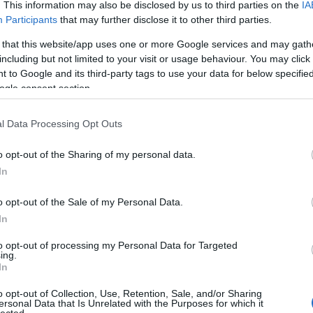
. This information may also be disclosed by us to third parties on the
IA
Participants
that may further disclose it to other third parties.
seiben foglaltaknak megfelelően: felsőoktatásban sze
 that this website/app uses one or more Google services and may gath
including but not limited to your visit or usage behaviour. You may click 
rtási mérlegképes könyvelői szakképesítés vagy az
 to Google and its third-party tags to use your data for below specifi
ogle consent section.
tékű szakképesítés,
és a gazdasági vezetői belső ellenőri, érvényesítői,
l Data Processing Opt Outs
t az Áht. szerinti ellenjegyzői – vagy a számvitelről s
0. § (1) és (2) bekezdése szerinti feladatok ellátásáb
o opt-out of the Sharing of my personal data.
zolt szakmai gyakorlat,
In
lvántartásban történő szereplés igazolása és a
satolása
o opt-out of the Sale of my Personal Data.
In
to opt-out of processing my Personal Data for Targeted
ing.
In
ása az egyes vagyonnyilatkozat-tételi kötelezettségek
o opt-out of Collection, Use, Retention, Sale, and/or Sharing
ersonal Data that Is Unrelated with the Purposes for which it
lected.