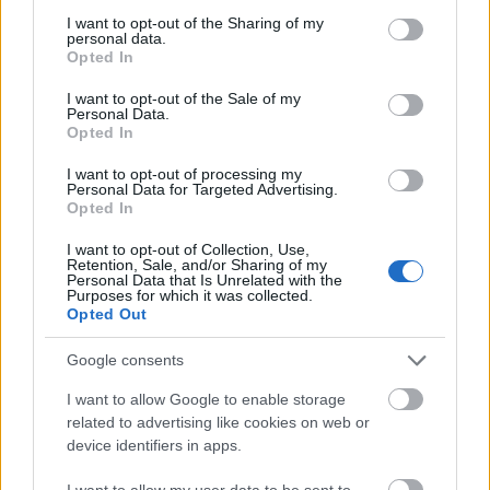
not limited to your visit or usage behaviour. You may click to
I want to opt-out of the Sharing of my
Olasz szalmakalap
personal data.
grant or deny consent to Google and its third-party tags to
Opted In
use your data for below specified purposes in below Google
consent section.
I want to opt-out of the Sale of my
Personal Data.
Fordította:
Hamvai Kornél
Opted In
I want to opt-out of processing my
Personal Data for Targeted Advertising.
Opted In
Szereplők:
I want to opt-out of Collection, Use,
Retention, Sale, and/or Sharing of my
Personal Data that Is Unrelated with the
FADINARD/
Hajmási Dávid
Purposes for which it was collected.
Opted Out
NONANCOURT/
Mertz Tibor
Google consents
HÉLÈNE/
Sodró Eliza
I want to allow Google to enable storage
VÉZINET/
Jordán Tamás
related to advertising like cookies on web or
device identifiers in apps.
BOBIN/
Jámbor Nándor
e.h.
I want to allow my user data to be sent to