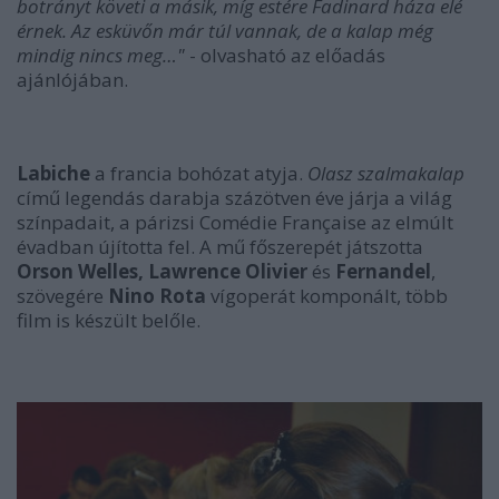
botrányt követi a másik, míg estére Fadinard háza elé
érnek. Az esküvőn már túl vannak, de a kalap még
mindig nincs meg…"
- olvasható az előadás
ajánlójában.
Labiche
a francia bohózat atyja.
Olasz szalmakalap
című legendás darabja százötven éve járja a világ
színpadait, a párizsi Comédie Française az elmúlt
évadban újította fel. A mű főszerepét játszotta
Orson Welles, Lawrence Olivier
és
Fernandel
,
szövegére
Nino Rota
vígoperát komponált, több
film is készült belőle.