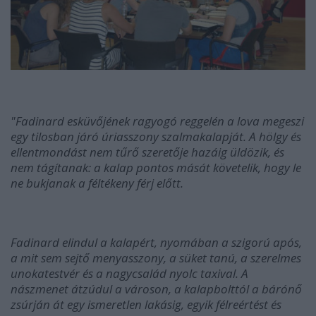
"Fadinard esküvőjének ragyogó reggelén a lova megeszi
egy tilosban járó úriasszony szalmakalapját. A hölgy és
ellentmondást nem tűrő szeretője hazáig üldözik, és
nem tágítanak: a kalap pontos mását követelik, hogy le
ne bukjanak a féltékeny férj előtt.
Fadinard elindul a kalapért, nyomában a szigorú após,
a mit sem sejtő menyasszony, a süket tanú, a szerelmes
unokatestvér és a nagycsalád nyolc taxival. A
nászmenet átzúdul a városon, a kalapbolttól a bárónő
zsúrján át egy ismeretlen lakásig, egyik félreértést és