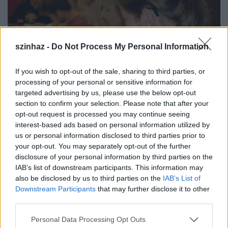
szinhaz -
Do Not Process My Personal Information
If you wish to opt-out of the sale, sharing to third parties, or
processing of your personal or sensitive information for
targeted advertising by us, please use the below opt-out
section to confirm your selection. Please note that after your
A képek az olvasópróbán készültek.
opt-out request is processed you may continue seeing
interest-based ads based on personal information utilized by
Forrás: Weöres Sándor Színház
us or personal information disclosed to third parties prior to
your opt-out. You may separately opt-out of the further
disclosure of your personal information by third parties on the
IAB’s list of downstream participants. This information may
also be disclosed by us to third parties on the
IAB’s List of
Downstream Participants
that may further disclose it to other
Eugène Labiche:
third parties.
Please note that this website/app uses one or more Google
Personal Data Processing Opt Outs
services and may gather and store information including but