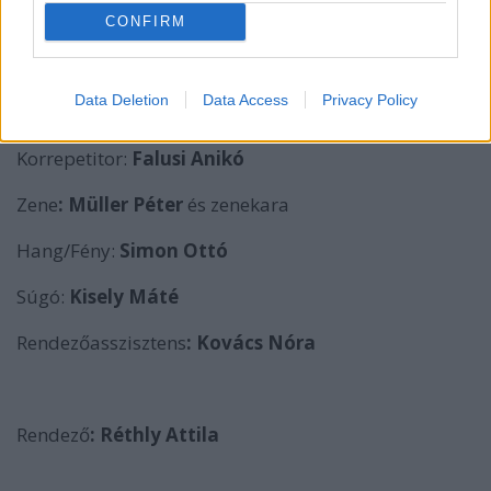
CONFIRM
Díszlet:
Klimó Péter
Data Deletion
Data Access
Privacy Policy
Jelmez:
Varga Alexandra, Zelenka Nóra
Korrepetitor:
Falusi Anikó
Zene
: Müller Péter
és zenekara
Hang/Fény:
Simon Ottó
Súgó:
Kisely Máté
Rendezőasszisztens
:
Kovács Nóra
Rendező
: Réthly Attila