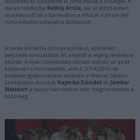
fordította és rövidítette le, tette maivá a szöveget. A
darab rendezője
Réthly Attila,
aki az előző évben
mutatkozott be a karneválon a
Félúton a fórum felé
című előadás színpadra állításával.
A zenés komédia sztorija komikus, lehetetlen
helyzetek sorozatából áll, elejétől a végéig nevetésre
késztet. A nyári színházban látható először az az öt
kaposvári színinövendék, akik a 2014/2015-ös
évadban gyakorlatukat teljesítik a Weöres Sándor
Színházban. Közülük
Hajmási Dávidot
és
Jámbor
Nándort
a tavalyi karneválon már megszerethette a
közönség.