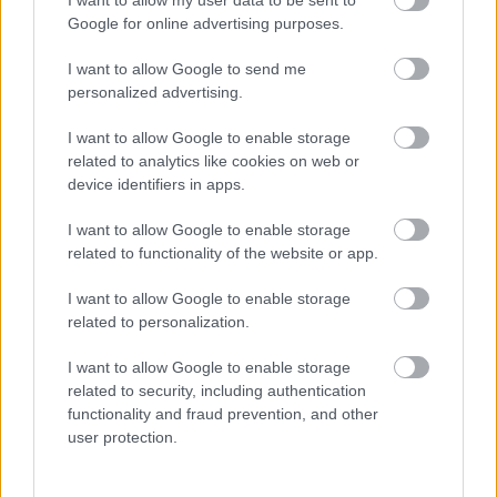
Google for online advertising purposes.
ÉMILE/
Horváth Ákos
I want to allow Google to send me
ANAÏS/
Fekete Linda
personalized advertising.
TARDIVEAU/
Balogh János
I want to allow Google to enable storage
related to analytics like cookies on web or
CHAMPIGNY/
Németh Judit
device identifiers in apps.
BEAUPERTHUIS/
Endrődy Krisztián
I want to allow Google to enable storage
related to functionality of the website or app.
CLARA/
Edvi Henrietta
e.h.
I want to allow Google to enable storage
ACHILLE, FÉLIX/
Kenderes Csaba
e.h.
related to personalization.
VIRGINIE/
Hartai Petra
e.h.
I want to allow Google to enable storage
related to security, including authentication
TIZEDES, INAS/
Matusek Attila
e.h.
functionality and fraud prevention, and other
user protection.
vendégek, nászmenet/
Korponay Zsófi, Kovács
Bálint,
a társulat