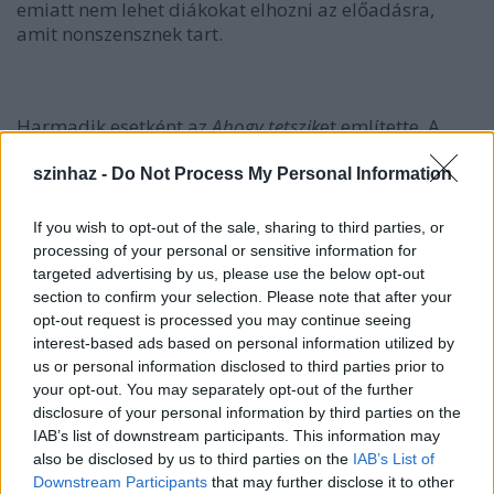
emiatt nem lehet diákokat elhozni az előadásra,
amit nonszensznek tart.
Harmadik esetként az
Ahogy tetszik
et említette. A
próbafolyamat során az előadás rendezője,
Silviu
Purcărete
a karakterét nőként állította színpadra,
szinhaz -
Do Not Process My Personal Information
érvelése szerint azért, mert úgy szerette volna
színpadra álltani a darabot, ahogy Shakespeare
If you wish to opt-out of the sale, sharing to third parties, or
idejében volt szokás, ekkor szabály szerint férfiak
processing of your personal or sensitive information for
játszották a női szerepeket is. Ezt az érvelést a
targeted advertising by us, please use the below opt-out
színész elfogadta, ám meglepődött, amikor nők
section to confirm your selection. Please note that after your
játszották a férfi szerepeket is az előadásban.
opt-out request is processed you may continue seeing
Értékítélete szerint ez Shakespeare ellen történt, így
interest-based ads based on personal information utilized by
más jelentése van Orlando és Rosalinda csókjának.
us or personal information disclosed to third parties prior to
your opt-out. You may separately opt-out of the further
Elmondása szerint több közéleti személyiség is
disclosure of your personal information by third parties on the
kikérte magának nála az előadást.
IAB’s list of downstream participants. This information may
also be disclosed by us to third parties on the
IAB’s List of
Downstream Participants
that may further disclose it to other