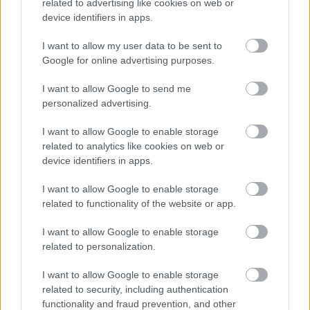
related to advertising like cookies on web or
szeretett volna botrányt okozni, ám az elmúlt
device identifiers in apps.
időszakban küzdött magával, gyógyszereket szedett.
A jövő évad első produkciója, a Gyulai
I want to allow my user data to be sent to
Várszínházban bemutatott
Szentivánéji
Google for online advertising purposes.
álom
végképp megerősítette az elhatározásában.
Nem érti, miért vált csókot Oberon és Puck, miért lövi
I want to allow Google to send me
fejbe magát Oberon, miért erőszakolja meg a
personalized advertising.
szerelmét Demetrius és Lysander. Feltette a kérdést,
ha ők így játszanak, mennyiben mások, mint a
I want to allow Google to enable storage
"furcsa színház"? Meglátása szerint álláspontjával
related to analytics like cookies on web or
Shakespeare-t védi, a művészi szabadságnak van
device identifiers in apps.
határa - olvasható a cikkben.
I want to allow Google to enable storage
related to functionality of the website or app.
I want to allow Google to enable storage
A színész-rendező a következő évadra szóló két új szerepfelkérését
related to personalization.
megtartja a Nemzeti Színházban, vendégként játszani fog
Kincses
Elemér
rendezésében,
A helység kalapácsában
és
Vidnyánszky Attila
I want to allow Google to enable storage
Emellett Veszprémben rendezi a
irányátásával a
Körhintá
ban.
related to security, including authentication
Chicago
című musicalt, az Operaházban a
János
functionality and fraud prevention, and other