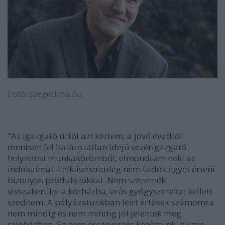
Fotó: szegedma.hu
"Az igazgató úrtól azt kértem, a jövő évadtól
mentsen fel határozatlan idejű vezérigazgató-
helyettesi munkakörömből, elmondtam neki az
indokaimat. Lelkiismeretileg nem tudok egyet érteni
bizonyos produkciókkal. Nem szeretnék
visszakerülni a kórházba, erős gyógyszereket kellett
szednem. A pályázatunkban leírt értékek számomra
nem mindig és nem mindig jól jelentek meg
színházban. Ez nem összeveszés közöttünk, hiszen