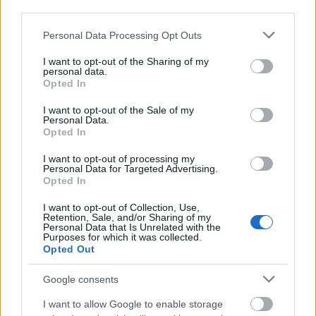
third parties.
Please note that this website/app uses one or more Google
Personal Data Processing Opt Outs
services and may gather and store information including but
not limited to your visit or usage behaviour. You may click to
I want to opt-out of the Sharing of my
personal data.
grant or deny consent to Google and its third-party tags to
Opted In
use your data for below specified purposes in below Google
consent section.
I want to opt-out of the Sale of my
Personal Data.
Opted In
I want to opt-out of processing my
Personal Data for Targeted Advertising.
Opted In
I want to opt-out of Collection, Use,
Reviczky Gáborral az Ahogy tetszikben (fotó: Róde
Retention, Sale, and/or Sharing of my
Personal Data that Is Unrelated with the
Péter)
Purposes for which it was collected.
Opted Out
Google consents
Eperjes Károly
a magyarteatrum.hu-nak elmondta,
I want to allow Google to enable storage
fél éve érett benne a döntés, ám évad közben nem