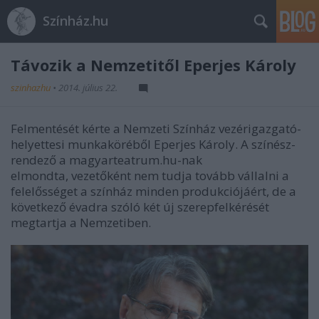
Színház.hu
Távozik a Nemzetitől Eperjes Károly
szinhazhu
•
2014. július 22.
Felmentését kérte a Nemzeti Színház vezérigazgató-
helyettesi munkaköréből Eperjes Károly. A színész-
rendező a magyarteatrum.hu-nak
elmondta, vezetőként nem tudja tovább vállalni a
felelősséget a színház minden produkciójáért, de a
következő évadra szóló két új szerepfelkérését
megtartja a Nemzetiben.