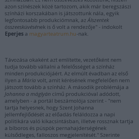
azon színészek közé tartozom, akik már beregszászi
színházi korszakában is játszottunk nála, egyik
legfontosabb produkciómnak, az
Álszentek
összeesküvésé
nek is ő volt a rendezője" - indokolt
Eperjes
a
magyarteatrum.hu
-nak.
Távozása okaként azt említette, vezetőként nem
tudja tovább vállalni a felelősséget a színház
minden produkciójáért. Az elmúlt évadban az első
ilyen a
Mária
volt, amit kérésének megfelelően nem
játszott tovább a színház. A második problémája a
Johanna a máglyán
című produkcióval adódott,
amelyben - a portál beszámolója szerint - "nem
tartja helyesnek, hogy Szent Johanna
jellemfejlődését az előadás feláldozza a napi
politikára való kikacsintásban, illetve rossznak tartja
a bíboros és püspök pernahajderségének
külsődleges, falloszos megjelenítését." Szerinte