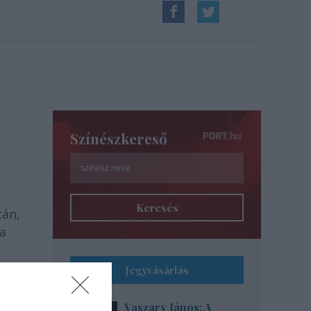
Színészkereső
Keresés
tán,
 a
Jegyvásárlás
Vaszary János: A