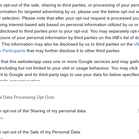
to opt-out of the sale, sharing to third parties, or processing of your per
formation for targeted advertising by us, please use the below opt-out s
r selection. Please note that after your opt-out request is processed y
eing interest-based ads based on personal information utilized by us or
disclosed to third parties prior to your opt-out. You may separately opt-
losure of your personal information by third parties on the IAB’s list of
. This information may also be disclosed by us to third parties on the
IA
Participants
that may further disclose it to other third parties.
 that this website/app uses one or more Google services and may gath
including but not limited to your visit or usage behaviour. You may click 
 to Google and its third-party tags to use your data for below specifi
ogle consent section.
l Data Processing Opt Outs
mi hagyatékának állít emléket a pesti kabaré
o opt-out of the Sharing of my personal data.
 A szeptember 9-i produkció egyik főszereplője
In
izőznek, a Heltai és Szép Ernő-dalok ünnepelt
dik meg egy zenés darabban szeptember 16-án. A 70
o opt-out of the Sale of my Personal Data.
én