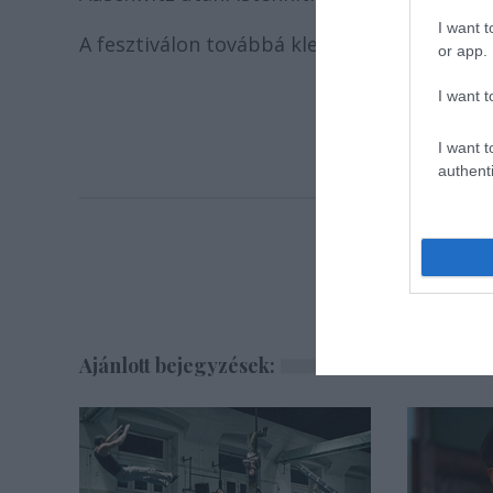
I want t
A fesztiválon továbbá klezmer-koncertek, i
or app.
I want t
I want t
authenti
Ajánlott bejegyzések: