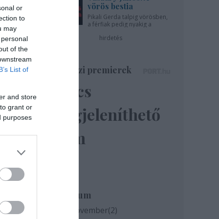
vörös bestia
sonal or
Pikali Gerda talpig vörösben,
ection to
a férfiak pedig nyakig a
ou may
pácban - az Újszínházban!
hirdetés
 personal
out of the
 downstream
Színházi premierek
B’s List of
Nincs
er and store
to grant or
megjeleníthető
ed purposes
elem
Archívum
 éve
2020 november
(
2
)