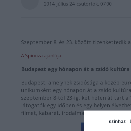
2014. július 24. csütörtök, 07:00
Szeptember 8. és 23. között tizenkettedik 
A Spinoza ajánlója:
Budapest egy hónapon át a zsidó kultúra
Budapest, amelynek zsidósága a közép-euró
unikumként egy hónapon át a zsidó kultúra f
szeptember 8-tól 23-ig, két héten át tart a
látogatók egy időben és egy helyen élvezhet
filmet, kabarét, irodalmat, zenét, operát é
szinhaz -