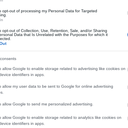
In
to opt-out of processing my Personal Data for Targeted
diák ma is üzennek nekünk
Klein Judit
szeptember 20-
ing.
In
o opt-out of Collection, Use, Retention, Sale, and/or Sharing
máját adja elő szeptember 11-én,
Kulka János
egy
ersonal Data that Is Unrelated with the Purposes for which it
lected.
lője a
Címzett ismeretlen
című levéldrámában, amely
Out
József
Karinthy Frigyes
szerepében látható a Kohn
3-án. Olyan személyiségek is megelevenednek a Spi
consents
yedben élt
Rembrandt
, továbbá
Királyhegyi Pál
vag
o allow Google to enable storage related to advertising like cookies on
evice identifiers in apps.
kumentfilmek. Többek között
Szenes Hanna
élete jel
o allow my user data to be sent to Google for online advertising
el fiadnak”
az elmondandókat és
Radnóti
s.
. dokumentumfilm.
to allow Google to send me personalized advertising.
ba tartoznak:
Heller Ágnes
a radikális gonoszról besz
o allow Google to enable storage related to analytics like cookies on
 zsidóságnak külön történelme,
Balázs Gábor
az
evice identifiers in apps.
ábor György
pedig a kánaáni honfoglalást taglalja.