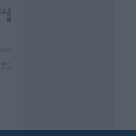
milyen
és az