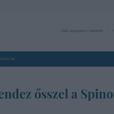
2026. augusztus 6., csütörtök
ZÍNHÁZ MA
rendez ősszel a Spin