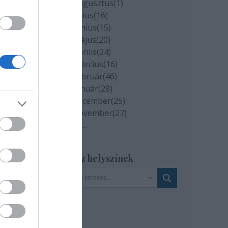
2020 augusztus
(
1
)
2020 július
(
16
)
i
2020 június
(
15
)
2020 május
(
20
)
2020 április
(
24
)
2020 március
(
16
)
nek
2020 február
(
46
)
2020 január
(
28
)
noza
2019 december
(
25
)
y
2019 november
(
27
)
Tovább
...
enik
Szinház helyszínek
él,