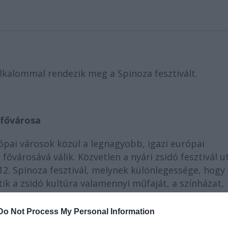
alkalommal rendezik meg a Spinoza fesztivált.
 fővárosa
pai városok közül a legnagyobb, igazi európai
ővárosává válik. Közvetlen a nyári zsidó fesztivál u
 12. Spinoza fesztivál, melynek különlegessége, hogy
ik a zsidó kultúra valamennyi műfaját, a színházat,
s a tudományt egyaránt.
Do Not Process My Personal Information