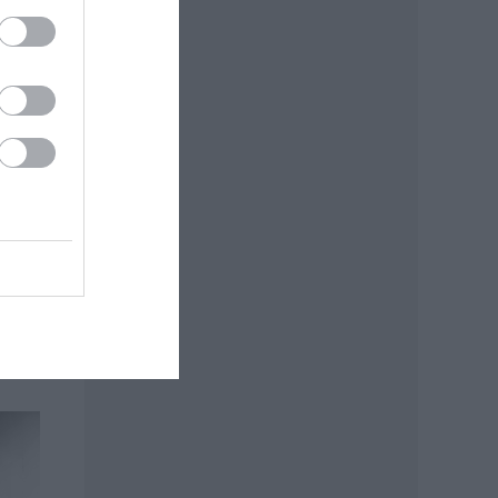
’.
ínház