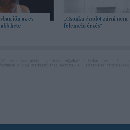
sban jön az év
„Csonka évadot zárni nem
abb hete
felemelő érzés"
lói tartalomnak minősülnek, értük a
szolgáltatás technikai
üzemeltetője sem
n forduljon a blog szerkesztőjéhez. Részletek a
Felhasználási feltételekben