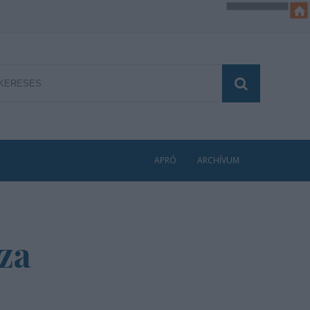
APRÓ
ARCHÍVUM
oza