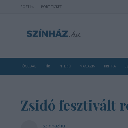
PORT
.hu
PORT TICKET
FŐOLDAL
HÍR
INTERJÚ
MAGAZIN
KRITIKA
S
Zsidó fesztivált 
szinhazhu