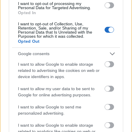
MG: Azt hiszem, a Szigeten nem lehet rendesen
I want to opt-out of processing my
színházat csinálni... /mosoly/
Personal Data for Targeted Advertising.
Opted In
I want to opt-out of Collection, Use,
Retention, Sale, and/or Sharing of my
ZN: Szerepelni fog a fesztiválon a Szabadkai
Personal Data that Is Unrelated with the
Purposes for which it was collected.
Népszínházzal koprodukcióban készült, a ’40-es
Opted Out
évek szerb-magyar konfliktusairól szóló Vörös
című előadás is, amit először Szabadkán
Google consents
mutattak be. Volt különbség a kinti és az itthoni
fogadtatás között?
I want to allow Google to enable storage
related to advertising like cookies on web or
device identifiers in apps.
MG: A szabadkai közönségen nagyon érezhető volt,
I want to allow my user data to be sent to
hogy tudják, miről van szó, sőt; bár az áldozatok
Google for online advertising purposes.
neveinek többségét kicseréltük, de egy-kettő stimmel
I want to allow Google to send me
– pontosan lehetett látni, hogy valaki valakit ismert
personalized advertising.
azok közül, akiknek a neve ott elhangzik. Ez egy
nagyon nagy különbség. Budapesten a színházi
I want to allow Google to enable storage
előadást nézik. De itt is megrendülnek, hiszen ez is
related to analytics like cookies on web or