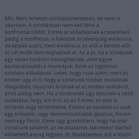
MG: Nem lehetett súrlódásmentesen, de nem is
akartam. A színházban nem kell félni a
konfrontációktól. Ennek az előadásnak az esetében
pedig a konfliktus, a fokozott érzékenység evidencia,
de éppen azért, mert evidencia, ez elől a kérdés elől
az ott levők nem bújhatnak el. Az a jó, ha a színészek
egy olyan határon mozoghatnak, ahol egyre
kockázatosabb a munkájuk. Azok az izgalmas
színházi előadások. Lehet, hogy csak azért, mert az
ember úgy érzi, hogy a színészek többet mutatnak
magukból, olyasmit árulnak el az ember-voltukról,
amit addig nem. Ha a történetek úgy épülnek a néző
tudatába, hogy azt érzi, ez az ő élete, ez vele is
történik vagy történhetne. Ebben az esetben ez csak
egy erősebb, vagy demonstratívabb gesztus, hiszen
nem egy fikció. Eleve úgy gondoltam, hogy ha már
csinálunk valamit, az ne általános, bármikor-bárhol
elővehető anyag legyen; itt, Budapesten, ezt a Vörös-