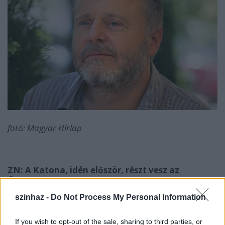
fotó: Magyar Hírlap
ZN: A Katona, idén először, részt vesz az
Ördögkatlan fesztiválon is. Ez újdonság mindkét
oldalnak, hiszen az elmúlt hét évben az
szinhaz -
Do Not Process My Personal Information
Ördögkatlan színházi programjában főként
független társulatok szerepeltek, és Önök sem
If you wish to opt-out of the sale, sharing to third parties, or