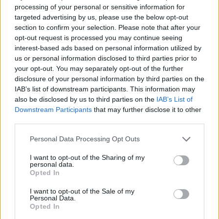
voltak még ilyen jellegű, „mezítlábas”
processing of your personal or sensitive information for
fesztiválon.
targeted advertising by us, please use the below opt-out
section to confirm your selection. Please note that after your
opt-out request is processed you may continue seeing
interest-based ads based on personal information utilized by
MG: Nagyon örültünk Bérczes László és Kiss Mónika
us or personal information disclosed to third parties prior to
(
az Ördögkatlan ötletgazdái – a
your opt-out. You may separately opt-out of the further
szerk
.) megkeresésének, megtisztelő, különösen,
disclosure of your personal information by third parties on the
hogy a Katona tulajdonképpen díszvendége a
IAB’s list of downstream participants. This information may
fesztiválnak. Praktikus szempontokat persze végig
also be disclosed by us to third parties on the
IAB’s List of
kellett gondolni, hogy a társulat színészeivel ez
Downstream Participants
that may further disclose it to other
mikor tehető meg, hiszen a nyári szabadságukból
third parties.
rabolunk el időt, de a színház részéről egy pillanatig
nem volt kérdés, hogy elfogadjuk a meghívást.
Please note that this website/app uses one or more Google
Personal Data Processing Opt Outs
services and may gather and store information including but
not limited to your visit or usage behaviour. You may click to
I want to opt-out of the Sharing of my
personal data.
grant or deny consent to Google and its third-party tags to
Opted In
ZN: Jövőre jöhet a Sziget…?
use your data for below specified purposes in below Google
consent section.
I want to opt-out of the Sale of my
Personal Data.
Opted In