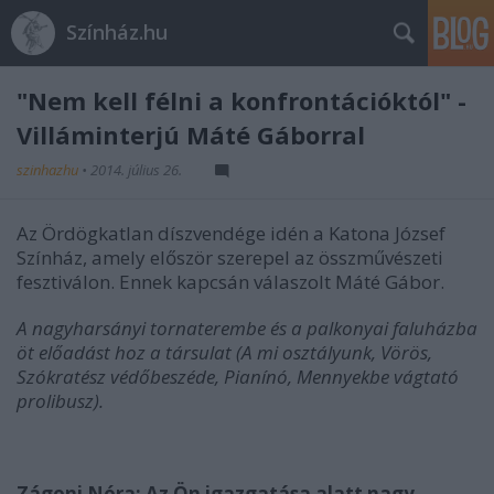
Színház.hu
"Nem kell félni a konfrontációktól" -
Villáminterjú Máté Gáborral
szinhazhu
•
2014. július 26.
Az Ördögkatlan díszvendége idén a Katona József
Színház, amely először szerepel az összművészeti
fesztiválon. Ennek kapcsán válaszolt Máté Gábor.
A nagyharsányi tornaterembe és a palkonyai faluházba
öt előadást hoz a társulat (A mi osztályunk, Vörös,
Szókratész védőbeszéde, Pianínó, Mennyekbe vágtató
prolibusz).
Zágoni Nóra: Az Ön igazgatása alatt nagy