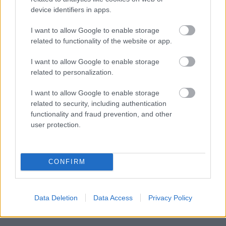
egy lehazudott része a történelmünknek; a régi
device identifiers in apps.
Jugoszláviával való „testvéri viszony” miatt ezt soha
nem hánytorgatták föl a szerbeknek, miközben a
I want to allow Google to enable storage
Hideg napok, újvidéki vérengzés nyilvános mea
related to functionality of the website or app.
culpázásba mentek át. Itt olyan fokú aránytalanság
volt, ami szintén a történelem letagadásából, nem-
I want to allow Google to enable storage
feldolgozásából ered. Összeérnek a dolgok, hogy ki
related to personalization.
miről nem beszél. Nem szabad összehasonlítani a
második világháború áldozatait, vagy a
I want to allow Google to enable storage
kommunizmus áldozatait a holokauszt áldozataival
related to security, including authentication
–, mert akkor elkezdődik a méricskélés; kétségtelen,
functionality and fraud prevention, and other
user protection.
mind a három iszonyatos trauma azoknak, akik
megszenvedték, és így az egész emberiség számára;
ezek olyan bűnök, amelyeknek a feldolgozása meg
kell, hogy történjen.
CONFIRM
Data Deletion
Data Access
Privacy Policy
ZN: A téma fokozott érzékenységét hogyan
kezelték a közös munkában?