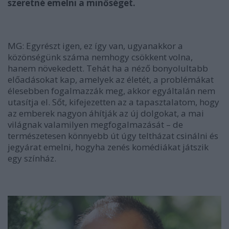
szeretné
emelni
a minőséget.
MG: Egyrészt igen, ez így van, ugyanakkor a
közönségünk száma nemhogy csökkent volna,
hanem növekedett. Tehát ha a néző bonyolultabb
előadásokat kap, amelyek az életét, a problémákat
élesebben fogalmazzák meg, akkor egyáltalán nem
utasítja el. Sőt, kifejezetten az a tapasztalatom, hogy
az emberek nagyon áhítják az új dolgokat, a mai
világnak valamilyen megfogalmazását – de
természetesen könnyebb út úgy teltházat csinálni és
jegyárat emelni, hogyha zenés komédiákat játszik
egy színház.