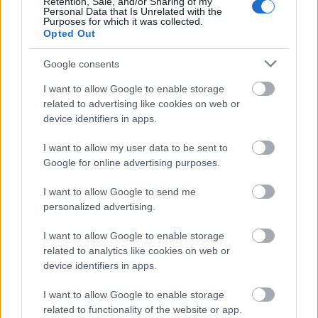
Retention, Sale, and/or Sharing of my
A találkozó programjában 4 premier, valamint az
Personal Data that Is Unrelated with the
Újvidéki Színház Végel László regénye nyomán
Purposes for which it was collected.
Opted Out
készült, többszörösen díjnyertes
Neoplanta
című
előadásának magyarországi bemutatója is
Google consents
szerepelt. A produkciók közül 7 csak Szegeden volt
látható, a fesztivál ideje alatt.
I want to allow Google to enable storage
related to advertising like cookies on web or
device identifiers in apps.
A fesztivál nyitó napján tartották a
sex, drugs, gods &
I want to allow my user data to be sent to
rock ’n’ roll
című előadás ősbemutatóját, a produkció
Google for online advertising purposes.
az Aradi Kamaraszínház, a fesztivált szervező
szegedi MASZK Egyesület és a Bakelit Multi Art
I want to allow Google to send me
Center koprodukciójában készült, ősztől Aradon és
personalized advertising.
Budapesten is látható lesz.
I want to allow Google to enable storage
related to analytics like cookies on web or
device identifiers in apps.
I want to allow Google to enable storage
related to functionality of the website or app.