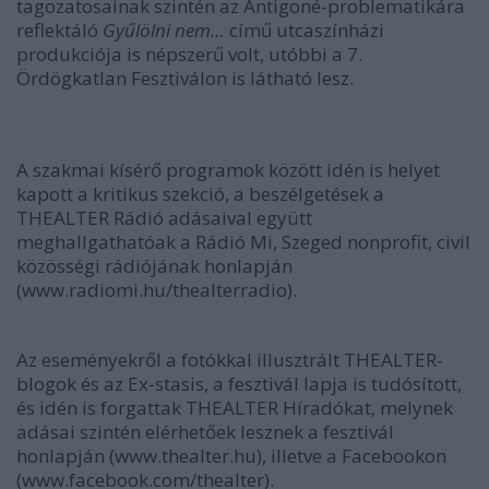
tagozatosainak szintén az Antigoné-problematikára
reflektáló
Gyűlölni nem…
című utcaszínházi
produkciója is népszerű volt, utóbbi a 7.
Ördögkatlan Fesztiválon is látható lesz.
A szakmai kísérő programok között idén is helyet
kapott a kritikus szekció, a beszélgetések a
THEALTER Rádió adásaival együtt
meghallgathatóak a Rádió Mi, Szeged nonprofit, civil
közösségi rádiójának honlapján
(www.radiomi.hu/thealterradio).
Az eseményekről a fotókkal illusztrált THEALTER-
blogok és az Ex-stasis, a fesztivál lapja is tudósított,
és idén is forgattak THEALTER Híradókat, melynek
adásai szintén elérhetőek lesznek a fesztivál
honlapján (www.thealter.hu), illetve a Facebookon
(www.facebook.com/thealter).