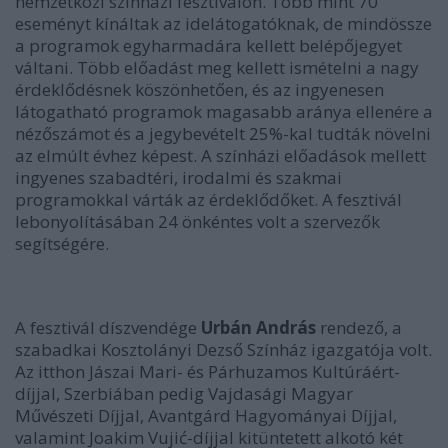
nemzetközi színházi fesztiválon. Több mint 70
eseményt kínáltak az idelátogatóknak, de mindössze
a programok egyharmadára kellett belépőjegyet
váltani. Több előadást meg kellett ismételni a nagy
érdeklődésnek köszönhetően, és az ingyenesen
látogatható programok magasabb aránya ellenére a
nézőszámot és a jegybevételt 25%-kal tudták növelni
az elmúlt évhez képest. A színházi előadások mellett
ingyenes szabadtéri, irodalmi és szakmai
programokkal várták az érdeklődőket. A fesztivál
lebonyolításában 24 önkéntes volt a szervezők
segítségére.
A fesztivál díszvendége
Urbán András
rendező, a
szabadkai Kosztolányi Dezső Színház igazgatója volt.
Az itthon Jászai Mari- és Párhuzamos Kultúráért-
díjjal, Szerbiában pedig Vajdasági Magyar
Művészeti Díjjal, Avantgárd Hagyományai Díjjal,
valamint Joakim Vujić-díjjal kitüntetett alkotó két