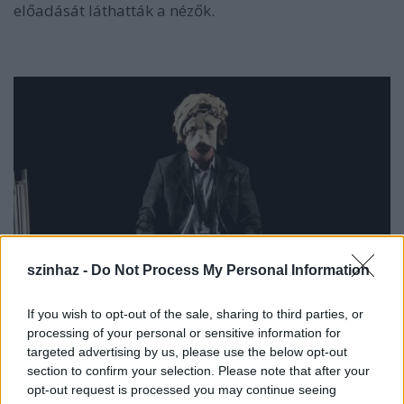
előadását láthatták a nézők.
szinhaz -
Do Not Process My Personal Information
If you wish to opt-out of the sale, sharing to third parties, or
processing of your personal or sensitive information for
targeted advertising by us, please use the below opt-out
section to confirm your selection. Please note that after your
Rózsák (Szabadkai Kosztolányi Dezső Színház)
opt-out request is processed you may continue seeing