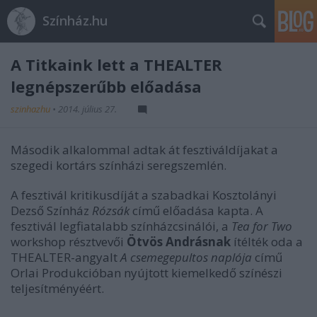
Színház.hu
A Titkaink lett a THEALTER
legnépszerűbb előadása
szinhazhu
•
2014. július 27.
Második alkalommal adtak át fesztiváldíjakat a
szegedi kortárs színházi seregszemlén.
A fesztivál kritikusdíját a szabadkai Kosztolányi
Dezső Színház
Rózsák
című előadása kapta. A
fesztivál legfiatalabb színházcsinálói, a
Tea for Two
workshop résztvevői
Ötvös Andrásnak
ítélték oda a
THEALTER-angyalt
A csemegepultos naplója
című
Orlai Produkcióban nyújtott kiemelkedő színészi
teljesítményéért.