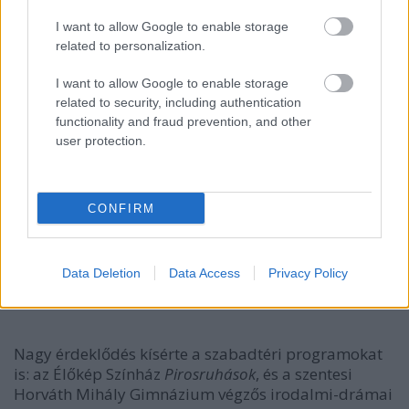
I want to allow Google to enable storage
related to personalization.
I want to allow Google to enable storage
related to security, including authentication
functionality and fraud prevention, and other
user protection.
CONFIRM
Data Deletion
Data Access
Privacy Policy
Fesztiváldíjak (fotó: MASZK Egyesület)
Nagy érdeklődés kísérte a szabadtéri programokat
is: az Élőkép Színház
Pirosruhások
, és a szentesi
Horváth Mihály Gimnázium végzős irodalmi-drámai