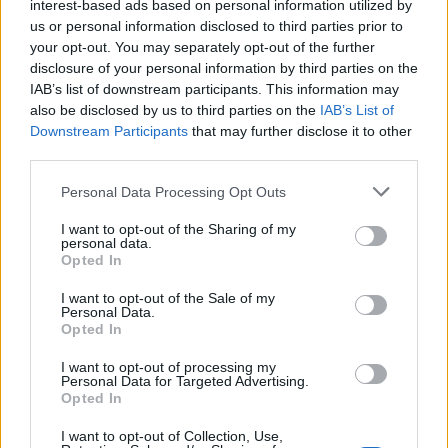
interest-based ads based on personal information utilized by
us or personal information disclosed to third parties prior to
your opt-out. You may separately opt-out of the further
A találkozó hagyományaihoz híven idén is
disclosure of your personal information by third parties on the
képviseltette magát az utánpótlás, a fesztivál
IAB’s list of downstream participants. This information may
programjának újra kiemelt része volt a
also be disclosed by us to third parties on the
IAB’s List of
műhelymunka. A színházi képzésben résztvevő
Downstream Participants
that may further disclose it to other
fiatalok részére meghirdetett THEALTER Tea for Two
third parties.
tréningkurzusok vezetésére a fesztivál díszvendége,
Please note that this website/app uses one or more Google
Personal Data Processing Opt Outs
Urbán András, Horváth Csaba
, valamint
Gemza
services and may gather and store information including but
Péter
és
Mészáros Tibor
vállalkoztak. A workshop
not limited to your visit or usage behaviour. You may click to
I want to opt-out of the Sharing of my
címe:
Hallasd a hangod! – Antigone Realoded
, a
personal data.
grant or deny consent to Google and its third-party tags to
kurzusok résztvevői közösen dolgozva fogalmazták
Opted In
use your data for below specified purposes in below Google
újra, igazították magukra a klasszikus dráma
consent section.
I want to opt-out of the Sale of my
problematikáját. A munkafolyamatot fiatal színházi
Personal Data.
újságírók dokumentálták, az izgalmas
Opted In
tréningbemutatókat a fesztivál nyitó, illetve záró
I want to opt-out of processing my
napján láthatta a közönség.
Personal Data for Targeted Advertising.
Opted In
I want to opt-out of Collection, Use,