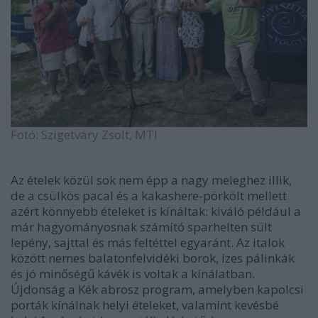
Fotó: Szigetváry Zsolt, MTI
Az ételek közül sok nem épp a nagy meleghez illik,
de a csülkös pacal és a kakashere-pörkölt mellett
azért könnyebb ételeket is kínáltak: kiváló például a
már hagyományosnak számító sparhelten sült
lepény, sajttal és más feltéttel egyaránt. Az italok
között nemes balatonfelvidéki borok, ízes pálinkák
és jó minőségű kávék is voltak a kínálatban.
Újdonság a Kék abrosz program, amelyben kapolcsi
porták kínálnak helyi ételeket, valamint kevésbé