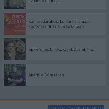
évadot a Radnóti
Kamaradarabok, kortárs drámák,
koncertszínház a Teátrumban
Különleges találkozások Zsámbékon
Akárki a Dóm téren
SÜTI BEÁLLÍTÁSOK MÓDOSÍTÁSA