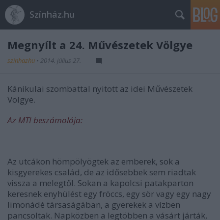
Színház.hu
Megnyílt a 24. Művészetek Völgye
szinhazhu
•
2014. július 27.
Kánikulai szombattal nyitott az idei Művészetek
Völgye.
Az MTI beszámolója:
Az utcákon hömpölyögtek az emberek, sok a
kisgyerekes család, de az idősebbek sem riadtak
vissza a melegtől. Sokan a kapolcsi patakparton
keresnek enyhülést egy fröccs, egy sör vagy egy nagy
limonádé társaságában, a gyerekek a vízben
pancsoltak. Napközben a legtöbben a vásárt járták,