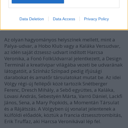
Fotó: Szigetváry Zsolt, MTI
Data Deletion
Data Access
Privacy Policy
Az olyan hagyományos helyszínek mellett, mint a
Palya-udvar, a Hobo Klub vagy a Kaláka Versudvar,
az idén saját dzsessz-udvart indított Harcsa
Veronika, a Fonó FolkUdvarral jelentkezett, a Design
Terminál a kreatívipar világába vezeti be udvarának
látogatóit, a Színház Színpad pedig ifjúsági
darabokat és amatőr társulatokat mutat be. Az idei
Völgy régi-új fellépői közé tartozik Snétberger
Ferenc, Dresch Mihály, a Sebő együttes, a Kaláka,
Lovasi András, Sebestyén Márta, Varró Dániel, Lackfi
János, Sena, a Mary Popkids, a Momentán Társulat
és a Rájátszás. A Völgyben új vonalat jelentenek a
külföldi előadók, köztük a francia dzsessztrombitás,
Erik Truffaz, aki Harcsa Veronikával lép fel.