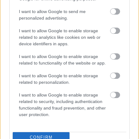
Vigántpetenden megrendezett Völgy elsősorban a
népzene, a dzsessz és a blues terén kínál
I want to allow Google to send me
koncerteket, emellett nívós irodalmi,
personalized advertising.
képzőművészeti, dizájn- és gyerekprogramok is
várják a mintegy 100 ezer látogatót a fesztivál tíz
I want to allow Google to enable storage
napja alatt.
related to analytics like cookies on web or
device identifiers in apps.
I want to allow Google to enable storage
related to functionality of the website or app.
I want to allow Google to enable storage
related to personalization.
I want to allow Google to enable storage
related to security, including authentication
functionality and fraud prevention, and other
user protection.
CONFIRM