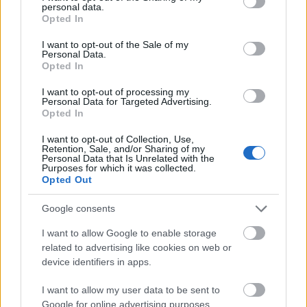
personal data.
grant or deny consent to Google and its third-party tags to
Opted In
use your data for below specified purposes in below Google
consent section.
I want to opt-out of the Sale of my
Personal Data.
Opted In
I want to opt-out of processing my
Personal Data for Targeted Advertising.
Fotó: Szigetváry Zsolt, MTI
Opted In
I want to opt-out of Collection, Use,
Retention, Sale, and/or Sharing of my
Personal Data that Is Unrelated with the
A szervezők szerint az első hétvége lesz a csúcs, ami
Purposes for which it was collected.
a látogatottságot illeti, már késő délelőtt is nehéz
Opted Out
volt sátorhelyet találni, a szobák zömét pedig már
előre lefoglalták erre a két napra. A hét első napjaira
Google consents
esőt várnak, ezért valószínűleg jóval kevesebben
I want to allow Google to enable storage
lesznek, de a második hétvégére újra "feltámadhat"
related to advertising like cookies on web or
a fesztivál.
device identifiers in apps.
I want to allow my user data to be sent to
Az idén Kapolcson, Taliándörögdön és
Google for online advertising purposes.