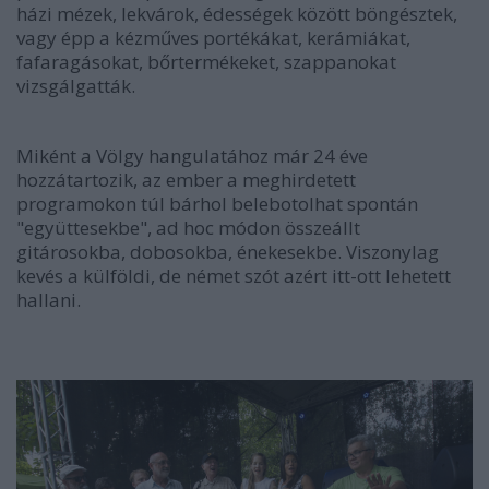
házi mézek, lekvárok, édességek között böngésztek,
vagy épp a kézműves portékákat, kerámiákat,
fafaragásokat, bőrtermékeket, szappanokat
vizsgálgatták.
Miként a Völgy hangulatához már 24 éve
hozzátartozik, az ember a meghirdetett
programokon túl bárhol belebotolhat spontán
"együttesekbe", ad hoc módon összeállt
gitárosokba, dobosokba, énekesekbe. Viszonylag
kevés a külföldi, de német szót azért itt-ott lehetett
hallani.