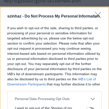
helyi fogásokat (gyros-tál) elérhető áron.
Mint a szervezők korábban hangsúlyozták, a Völgy
szinhaz -
Do Not Process My Personal Information
egyik jelszava az idén a tradíció és az innováció
ötvözése: utóbbi a wifi-kapcsolat elterjedésén
If you wish to opt-out of the sale, sharing to third parties, or
mindenképpen érzékelhető, de az erőfeszítést jól
processing of your personal or sensitive information for
jelzi a Design Terminál völgybéli "megtelepedése",
targeted advertising by us, please use the below opt-out
és a Palya-udvar előtt felállított kivetítő is, amelyen
section to confirm your selection. Please note that after your
egy mobilalkalmazás segítségével bárki élő
opt-out request is processed you may continue seeing
streamingen oszthatja meg fesztiválélményeit.
interest-based ads based on personal information utilized by
us or personal information disclosed to third parties prior to
your opt-out. You may separately opt-out of the further
disclosure of your personal information by third parties on the
IAB’s list of downstream participants. This information may
also be disclosed by us to third parties on the
IAB’s List of
Downstream Participants
that may further disclose it to other
third parties.
Please note that this website/app uses one or more Google
Personal Data Processing Opt Outs
services and may gather and store information including but
not limited to your visit or usage behaviour. You may click to
I want to opt-out of the Sharing of my