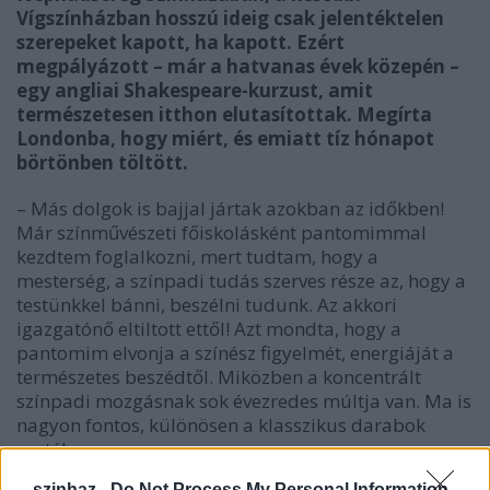
Vígszínházban hosszú ideig csak jelentéktelen
szerepeket kapott, ha kapott. Ezért
megpályázott – már a hatvanas évek közepén –
egy angliai Shakespeare-kurzust, amit
természetesen itthon elutasítottak. Megírta
Londonba, hogy miért, és emiatt tíz hónapot
börtönben töltött.
– Más dolgok is bajjal jártak azokban az időkben!
Már színművészeti főiskolásként pantomimmal
kezdtem foglalkozni, mert tudtam, hogy a
mesterség, a színpadi tudás szerves része az, hogy a
testünkkel bánni, beszélni tudunk. Az akkori
igazgatónő eltiltott ettől! Azt mondta, hogy a
pantomim elvonja a színész figyelmét, energiáját a
természetes beszédtől. Miközben a koncentrált
színpadi mozgásnak sok évezredes múltja van. Ma is
nagyon fontos, különösen a klasszikus darabok
esetében.
szinhaz -
Do Not Process My Personal Information