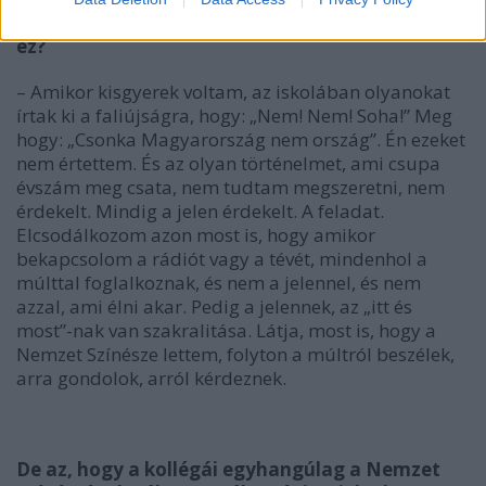
hazaszeretetről. Önnek személyesen mit jelent
ez?
– Amikor kisgyerek voltam, az iskolában olyanokat
írtak ki a faliújságra, hogy: „Nem! Nem! Soha!” Meg
hogy: „Csonka Magyarország nem ország”. Én ezeket
nem értettem. És az olyan történelmet, ami csupa
évszám meg csata, nem tudtam megszeretni, nem
érdekelt. Mindig a jelen érdekelt. A feladat.
Elcsodálkozom azon most is, hogy amikor
bekapcsolom a rádiót vagy a tévét, mindenhol a
múlttal foglalkoznak, és nem a jelennel, és nem
azzal, ami élni akar. Pedig a jelennek, az „itt és
most”-nak van szakralitása. Látja, most is, hogy a
Nemzet Színésze lettem, folyton a múltról beszélek,
arra gondolok, arról kérdeznek.
De az, hogy a kollégái egyhangúlag a Nemzet