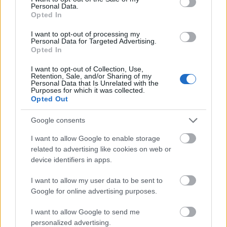
Personal Data.
Gera Zoltánt emlékezetes színházi és filmes
Opted In
epizódszerepek megformálójaként tartják
I want to opt-out of processing my
számon – akire oda kell figyelni, akit mindig
Personal Data for Targeted Advertising.
megjegyzünk magunknak, és aki nagyon
Opted In
hiányozna az egészből.
I want to opt-out of Collection, Use,
Retention, Sale, and/or Sharing of my
– Nagyon szeretem a képeket, és nagyon fontos volt
Personal Data that Is Unrelated with the
számomra, hogy a színpadon vagy filmben létrejövő
Purposes for which it was collected.
Opted Out
produkciót kívülről is lássam. Ha úgy véltem, hogy
tetszeni fog az összkép, akkor vállaltam a kisebb
Google consents
szerepet is.
I want to allow Google to enable storage
related to advertising like cookies on web or
device identifiers in apps.
Hosszú pályafutásából melyik színpadi
munkáját emelné ki?
I want to allow my user data to be sent to
Google for online advertising purposes.
– A Radnóti Színházban játszottuk
A hetvenkedő
katoná
t Gáspár Sándorral, Eperjes Károllyal, Egri
I want to allow Google to send me
Katival. Az előadást Taub János rendezte, és négy
personalized advertising.