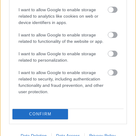
évig ment telt házzal. De ezért meg kellett
küzdenünk. Az egyik kolléga meg is jegyezte, hogy
I want to allow Google to enable storage
ha a rendező ennyire hajt minket, és ennyi munkát
related to analytics like cookies on web or
követel, akkor hol marad a játék öröme. Erre Taub
device identifiers in apps.
azt mondta, hogy a játék az a néző öröme kell, hogy
I want to allow Google to enable storage
legyen, és nekünk ezért kell megdolgoznunk.
related to functionality of the website or app.
Emlékezetes gondolat, idézték is később sokszor és
sokan. Az előadást meghívták a Kairói Nemzetközi
I want to allow Google to enable storage
Színház Fesztiválra, ahol első díjat kapott. Az utolsó
related to personalization.
előadáson Szamóca, vagyis Eperjes Károly elcsúszott
a színpadon, véletlenül belerúgott egy szekrénybe,
I want to allow Google to enable storage
én pedig utána ugyanott hatalmasat estem. A
related to security, including authentication
színfalak mögött hamarjában bekötötték a
functionality and fraud prevention, and other
kificamodott vállamat. Amikor visszamentem a
user protection.
színpadra, feldördült a taps, amiben benne volt az,
hogy megszerettek minket, és nagyra értékelték,
hogy folytattam az előadást.
CONFIRM
Egy színésznek „hivatalból” is beszélnie kell a
Data Deletion
Data Access
Privacy Policy