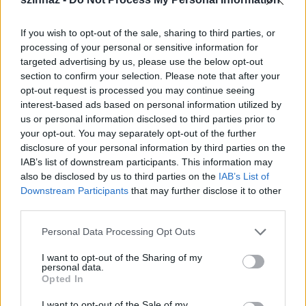
Mi ennek az oka?
If you wish to opt-out of the sale, sharing to third parties, or
processing of your personal or sensitive information for
– Az, hogy a klasszikusok nyelve régies, és
targeted advertising by us, please use the below opt-out
önmagában a mai néző számára nem feltétlenül
section to confirm your selection. Please note that after your
érthető, de a test sokat tud „mondani”, és a
opt-out request is processed you may continue seeing
kifejezésmódja közvetlen, mindenki számára
interest-based ads based on personal information utilized by
érthető.
us or personal information disclosed to third parties prior to
your opt-out. You may separately opt-out of the further
disclosure of your personal information by third parties on the
IAB’s list of downstream participants. This information may
British Council könyvtárába gondolom azért
also be disclosed by us to third parties on the
IAB’s List of
Downstream Participants
that may further disclose it to other
járt, mert ön is, mint ifjúsága idején a magyar
third parties.
értelmiség jelentős hányada, anglomán volt.
Please note that this website/app uses one or more Google
Personal Data Processing Opt Outs
– Szerintem ez egy egészséges, szeretetteljes viszony
services and may gather and store information including but
volt Európához és az európai kultúrához, amelynek
not limited to your visit or usage behaviour. You may click to
I want to opt-out of the Sharing of my
mi is részesei vagyunk.
personal data.
grant or deny consent to Google and its third-party tags to
Opted In
use your data for below specified purposes in below Google
consent section.
I want to opt-out of the Sale of my