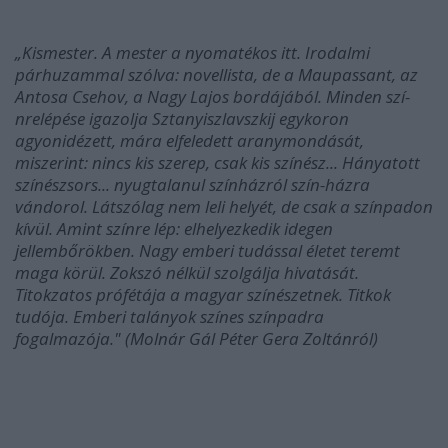
„Kismester. A mester a nyomatékos itt. Irodalmi
párhuzammal szólva: novellista, de a Maupassant, az
Antosa Csehov, a Nagy Lajos bordájából. Minden szí­
nrelépése igazolja Sztanyiszlavszkij egykoron
agyonidézett, mára elfeledett aranymondását,
miszerint: nincs kis szerep, csak kis szí­nész... Hányatott
szí­nészsors... nyugtalanul szí­nházról szí­n-házra
vándorol. Látszólag nem leli helyét, de csak a szí­npadon
kí­vül. Amint szí­nre lép: elhelyezkedik idegen
jellembőrökben. Nagy emberi tudással életet teremt
maga körül. Zokszó nélkül szolgálja hivatását.
Titokzatos prófétája a magyar szí­nészetnek. Titkok
tudója. Emberi talányok szí­nes szí­npadra
fogalmazója." (Molnár Gál Péter Gera Zoltánról)