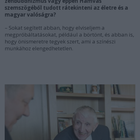
zenbuddhizmus vagy éppen Hamvas
szemszögéből tudott rátekinteni az életre és a
magyar valóságra?
– Sokat segített abban, hogy elviseljem a
megpróbáltatásokat, például a börtönt, és abban is,
hogy önismeretre tegyek szert, ami a színészi
munkához elengedhetetlen.