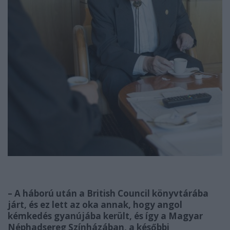
– A háború után a British Council könyvtárába
járt, és ez lett az oka annak, hogy angol
kémkedés gyanújába került, és így a Magyar
Néphadsereg Színházában, a későbbi