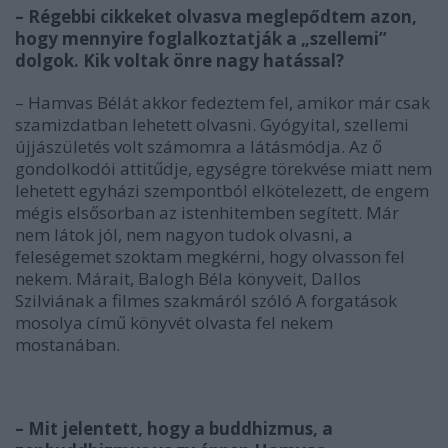
– Régebbi cikkeket olvasva meglepődtem azon,
hogy mennyire foglalkoztatják a „szellemi”
dolgok. Kik voltak önre nagy hatással?
– Hamvas Bélát akkor fedeztem fel, amikor már csak
szamizdatban lehetett olvasni. Gyógyital, szellemi
újjászületés volt számomra a látásmódja. Az ő
gondolkodói attitűdje, egységre törekvése miatt nem
lehetett egyházi szempontból elkötelezett, de engem
mégis elsősorban az istenhitemben segített. Már
nem látok jól, nem nagyon tudok olvasni, a
feleségemet szoktam megkérni, hogy olvasson fel
nekem. Márait, Balogh Béla könyveit, Dallos
Szilviának a filmes szakmáról szóló
A forgatások
mosolya
című könyvét olvasta fel nekem
mostanában.
– Mit jelentett, hogy a buddhizmus, a