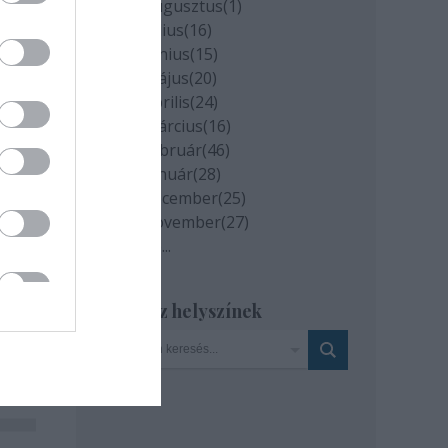
2020 augusztus
(
1
)
2020 július
(
16
)
2020 június
(
15
)
2020 május
(
20
)
2020 április
(
24
)
2020 március
(
16
)
2020 február
(
46
)
2020 január
(
28
)
2019 december
(
25
)
2019 november
(
27
)
Tovább
...
Szinház helyszínek
i