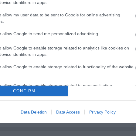
evice identifiers in apps.
o allow my user data to be sent to Google for online advertising
s.
to allow Google to send me personalized advertising.
o allow Google to enable storage related to analytics like cookies on
evice identifiers in apps.
o allow Google to enable storage related to functionality of the website
o allow Google to enable storage related to personalization.
CONFIRM
Böröndi Tamás
Rögtön dupla premierrel
o allow Google to enable storage related to security, including
kezdi az új évadot a Radnót
cation functionality and fraud prevention, and other user protection.
Data Deletion
Data Access
Privacy Policy