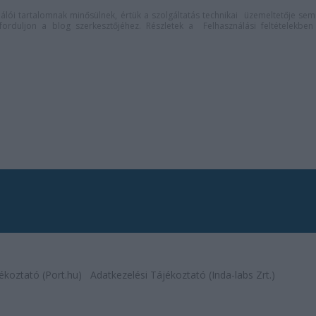
lói tartalomnak minősülnek, értük a
szolgáltatás technikai
üzemeltetője sem
n forduljon a blog szerkesztőjéhez. Részletek a
Felhasználási feltételekben
ékoztató (Port.hu)
Adatkezelési Tájékoztató (Inda-labs Zrt.)