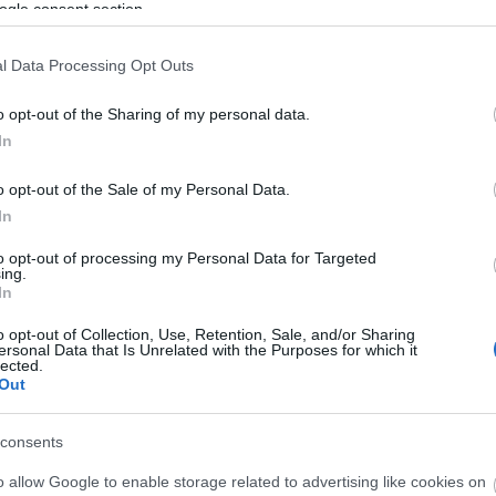
ogle consent section.
l Data Processing Opt Outs
o opt-out of the Sharing of my personal data.
In
o opt-out of the Sale of my Personal Data.
In
to opt-out of processing my Personal Data for Targeted
d el a fotódat a sajto@vigszinhaz.hu címre, és a Ví
ing.
In
götletesebb virágos selfie-ket színházjeggyel és
o opt-out of Collection, Use, Retention, Sale, and/or Sharing
ersonal Data that Is Unrelated with the Purposes for which it
lected.
Forrás: Vígsz
Out
consents
o allow Google to enable storage related to advertising like cookies on