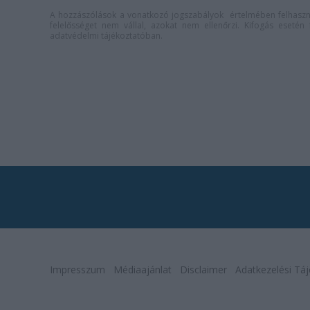
A hozzászólások a
vonatkozó jogszabályok
értelmében felhaszná
felelősséget nem vállal, azokat nem ellenőrzi. Kifogás eseté
adatvédelmi tájékoztatóban
.
Impresszum
Médiaajánlat
Disclaimer
Adatkezelési Táj