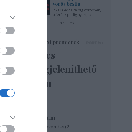
vörös bestia
Pikali Gerda talpig vörösben,
a férfiak pedig nyakig a
pácban - az Újszínházban!
hirdetés
Színházi premierek
Nincs
megjeleníthető
g
elem
ínház
Archívum
2020 november
(
2
)