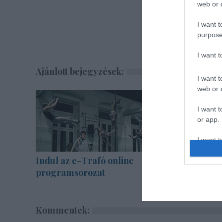
web or d
I want t
purpose
I want 
Ajánlott bejegyzések:
I want t
web or d
I want t
or app.
I want t
Indul az e-Trafó online
Meghalt 
I want t
programsorozat
authenti
Kommentek: