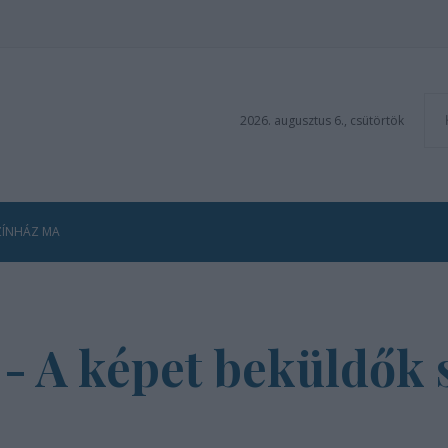
2026. augusztus 6., csütörtök
ZÍNHÁZ MA
! - A képet beküldők