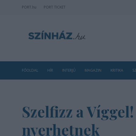
PORT
.hu
PORT TICKET
FŐOLDAL
HÍR
INTERJÚ
MAGAZIN
KRITIKA
S
Szelfizz a Víggel
nyerhetnek