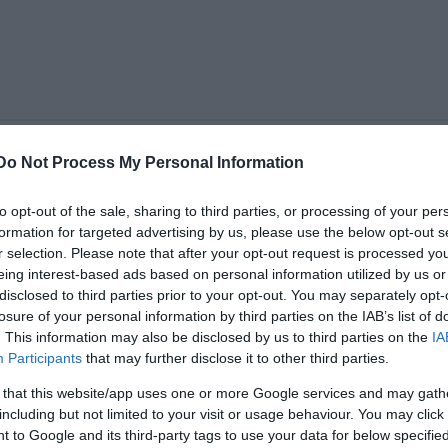
Do Not Process My Personal Information
gy virággal és a Víg felirattal vagy látható! Kaktusz
to opt-out of the sale, sharing to third parties, or processing of your per
 Te+Virág+Víg!
formation for targeted advertising by us, please use the below opt-out s
r selection. Please note that after your opt-out request is processed y
eing interest-based ads based on personal information utilized by us or
disclosed to third parties prior to your opt-out. You may separately opt-
losure of your personal information by third parties on the IAB’s list of
. This information may also be disclosed by us to third parties on the
IA
Participants
that may further disclose it to other third parties.
 that this website/app uses one or more Google services and may gath
including but not limited to your visit or usage behaviour. You may click 
 to Google and its third-party tags to use your data for below specifi