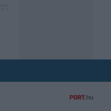
milyen
és az