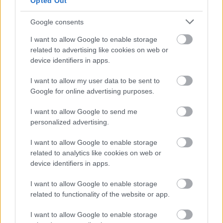
Opted Out
Google consents
I want to allow Google to enable storage
related to advertising like cookies on web or
device identifiers in apps.
I want to allow my user data to be sent to
Google for online advertising purposes.
I want to allow Google to send me
Az amatőr társulatok egyike, az inárcsi KB35 - a név
personalized advertising.
a Budapesttől való távolságra utal -, amely kedden
tartja az utolsó előadását a Völgyben. Mint
Szivák-
I want to allow Google to enable storage
Tóth Viktor
és
Kovács Zoltán
, a csoport vezetői az
related to analytics like cookies on web or
MTI-nek elmondták, hoztak a fesztiválra
device identifiers in apps.
egzisztencialista monodrámát éppúgy, mint
könnyed hrabali történetet, egy darabjukban a
I want to allow Google to enable storage
vidékiség problematikáját járják körül, valamint
related to functionality of the website or app.
kísérleteztek a vitaszínház műfajával is.
I want to allow Google to enable storage