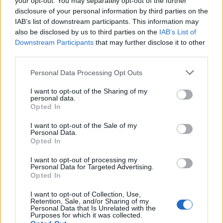
your opt-out. You may separately opt-out of the further
tapasztalatok alapján akár 250 ember is kisétál a
disclosure of your personal information by third parties on the
szabadtéri helyszínünkre, és a kemény mag
IAB’s list of downstream participants. This information may
kánikulában, tűző napon is végignézi a darabokat.
also be disclosed by us to third parties on the
IAB’s List of
Eddig a legtöbb embert a Spiró-darab vonzotta, de a
Downstream Participants
that may further disclose it to other
third parties.
zárónapon, vasárnap is sok völgylakót várunk a Cseh
Tamás-dalestre, amin fellép mások mellett
Novák
Please note that this website/app uses one or more Google
Personal Data Processing Opt Outs
János
és
Márta István
is" - mesélte
Szemesy
services and may gather and store information including but
Balázs
, a Színház Színpad szervezője.
not limited to your visit or usage behaviour. You may click to
I want to opt-out of the Sharing of my
personal data.
grant or deny consent to Google and its third-party tags to
Opted In
use your data for below specified purposes in below Google
consent section.
I want to opt-out of the Sale of my
Personal Data.
Opted In
I want to opt-out of processing my
Personal Data for Targeted Advertising.
Opted In
I want to opt-out of Collection, Use,
Retention, Sale, and/or Sharing of my
Personal Data that Is Unrelated with the
Purposes for which it was collected.