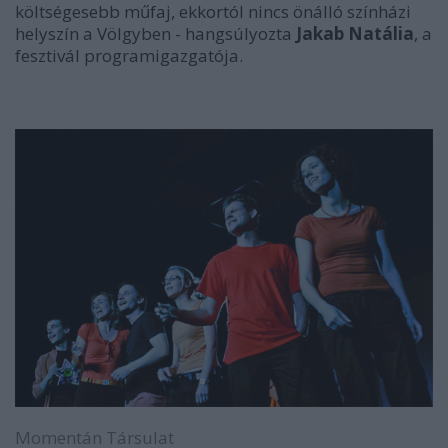
költségesebb műfaj, ekkortól nincs önálló színházi
helyszín a Völgyben - hangsúlyozta
Jakab Natália
, a
fesztivál programigazgatója.
Momentán Társulat