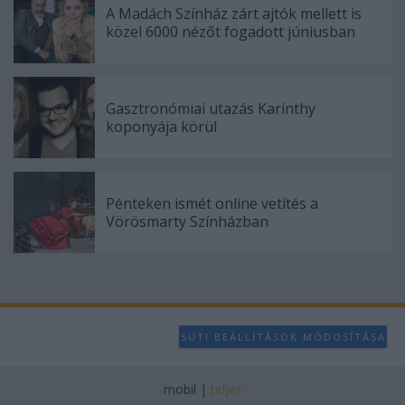
A Madách Színház zárt ajtók mellett is
közel 6000 nézőt fogadott júniusban
Gasztronómiai utazás Karinthy
koponyája körül
Pénteken ismét online vetítés a
Vörösmarty Színházban
SÜTI BEÁLLÍTÁSOK MÓDOSÍTÁSA
mobil
|
teljes