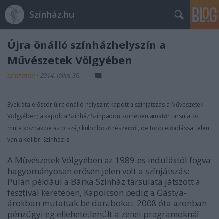
Színház.hu
Újra önálló színházhelyszín a
Művészetek Völgyében
szinhazhu
•
2014. július 30.
Évek óta először újra önálló helyszínt kapott a színjátszás a Művészetek
Völgyében; a kapolcsi Színház Színpadon zömében amatőr társulatok
mutatkoznak be az ország különböző részeiből, de több előadással jelen
van a Kolibri Színház is.
A Művészetek Völgyében az 1989-es indulástól fogva
hagyományosan erősen jelen volt a színjátszás:
Pulán például a Bárka Színház társulata játszott a
fesztivál keretében, Kapolcson pedig a Gástya-
árokban mutattak be darabokat. 2008 óta azonban
pénzügyileg ellehetetlenült a zenei programoknál