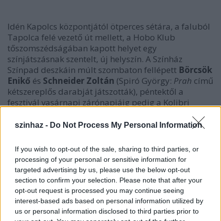
Idén Kapolcs központjától ötperces sétára, a faluból
Tapolca felé vezető út mellett, a Hobo Klub
tőszomszédságában kapott helyet egy
színjátszásnak szentelt, új helyszín. A Színház
Színpad deszkáin múlt szombaton fellépett
Börcsök
Enikő
és
Schneider Zoltán
(Spiró György:
Prah
című
kétszereplős darabját játszották), péntektől a
fesztivál vasárnapi zárónapjáig pedig a Kolibri
Gyermek- és Ifjúsági Színház ad elő több darabot is.
A kettő között többnyire amatőr társulatoké a terep,
szinhaz -
Do Not Process My Personal Information
köztük a KB35, az Import Impró és a Radikális
Szabadidő Színház is megfordul Kapolcson egy vagy
If you wish to opt-out of the sale, sharing to third parties, or
több előadással. A társulatokat
Regős János
, a
processing of your personal or sensitive information for
felnőtt amatőr színtársulatokat tömörítő Magyar
targeted advertising by us, please use the below opt-out
Szín-Játékos Szövetség elnöke ajánlotta a Völgy-
section to confirm your selection. Please note that after your
szervezők figyelmébe - mondta
Jakab Natália
.
opt-out request is processed you may continue seeing
interest-based ads based on personal information utilized by
us or personal information disclosed to third parties prior to
"Az előadásokra óriási az érdeklődés, az eddigi