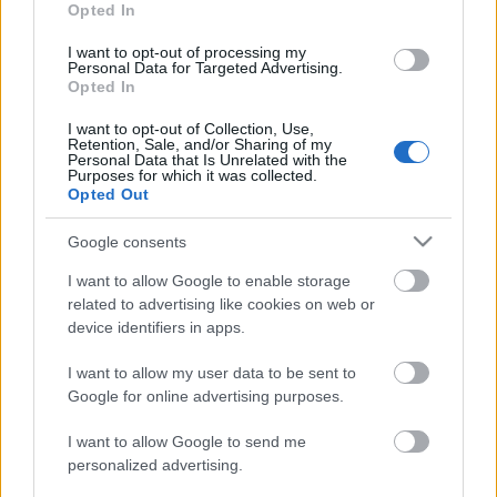
oda, aztán a zenéből filmet is forgatott, a zenét
Opted In
fölvette, alázenélt még elektronikus kütyükkel, és
I want to opt-out of processing my
abból lett a
Támad a szél
című lemez. Jó lemez volt.
Personal Data for Targeted Advertising.
Nagyon megtetszett neki a dolog, és elhatározta,
Opted In
hogy csinál belőle művészeti napokat, amire
I want to opt-out of Collection, Use,
meghívta a Nemzeti Színházból
Csiszár Imrét,
Retention, Sale, and/or Sharing of my
Berek Katit, Nemcsák Károlyt
és a többieket" -
Personal Data that Is Unrelated with the
Purposes for which it was collected.
idézte fel a fesztivál indulását az egykori művészeti
Opted Out
vezető.
Google consents
I want to allow Google to enable storage
"Ez egy folyamat volt, és most ott tartunk, hogy két
related to advertising like cookies on web or
évvel ezelőtt a sajtótájékoztatónk előtt kértem
device identifiers in apps.
Márta Pistától
két percet, amikor
L. Simon Lászlót
elküldtem a francba, mert hazudott, mert átvert
I want to allow my user data to be sent to
minket. Valahogy úgy adódott, hogy minden
Google for online advertising purposes.
ilyesmit, mint a megnyitók, nekem kellett kitalálni.
I want to allow Google to send me
Három éve kitaláltam, hogy nem átvágjuk a piros-
personalized advertising.
fehér-zöld szalagot, hanem egy széles nemzetiszínű
szalaggal körbevesszük a házat, és
L. Simon
, akiben