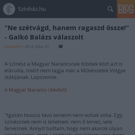
Színház.hu
"Ne szétvágd, hanem ragaszd össze!"
- Galkó Balázs válaszolt
szinhazhu
•
2014. július 31.
A színész a Magyar Narancsnak többek közt azt is
elárulta, miért nem tagja már a Művészetek Völgye
stábjának. Lapszemle.
A Magyar Narancs cikkéből:
"Igazán hosszú távú terveim nem voltak soha. Egy
színésznek nem is lehetnek; nem ő tervez, vele
terveznek. Annyit tudtam, hogy nem akarok olyan
színész lenni, mint a többiek, vigyáztam arra, hogy