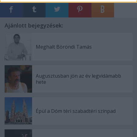
Ajánlott bejegyzések:
Meghalt Böröndi Tamás
Augusztusban jön az év legvidámabb
hete
Épül a Dóm téri szabadtéri színpad