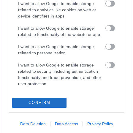
I want to allow Google to enable storage
nem is az zavart, hogy rossz politikus, hanem még
related to analytics like cookies on web or
mellette rossz költő is, szóval, hogy ő meg az akkori
device identifiers in apps.
földművelésügyi miniszter nem elvágják, hanem
majd összekötik ezt a szalagot. Írtam is hozzá egy
I want to allow Google to enable storage
szöveget, hogy ne szétvágd, hanem ragaszd össze, ne
related to functionality of the website or app.
szétharapd, hanem harapdáld össze, és ezt a
Pista
zokon vette, illetve a pécsi polgármester vette zokon,
I want to allow Google to enable storage
és szólt neki, hogy határolódjon el tőlem, és ő
related to personalization.
elhatárolódott. Olyannyira, hogy most már nem
vagyok a Művészetek Völgye vezetésének, illetve
I want to allow Google to enable storage
stábjának a tagja" - számolt be
Galkó Balázs
.
related to security, including authentication
functionality and fraud prevention, and other
user protection.
A teljes interjú a Magyar Narancsban olvasható.
CONFIRM
Data Deletion
Data Access
Privacy Policy