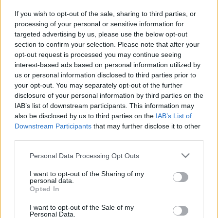
If you wish to opt-out of the sale, sharing to third parties, or
processing of your personal or sensitive information for
targeted advertising by us, please use the below opt-out
section to confirm your selection. Please note that after your
opt-out request is processed you may continue seeing
Fotó: Szigetváry Zsolt, MTI
interest-based ads based on personal information utilized by
us or personal information disclosed to third parties prior to
your opt-out. You may separately opt-out of the further
disclosure of your personal information by third parties on the
ahogy politikailag sikerült
IAB’s list of downstream participants. This information may
A színész megfogalmazása szerint
szétzilálni az országot, úgy sikerült a politikának
also be disclosed by us to third parties on the
IAB’s List of
szétzilálnia a Művészetek Völgyét. "Az igazi oka
Downstream Participants
that may further disclose it to other
third parties.
persze én vagyok. Én akartam állandóan nagyokat
dugni és szűzen maradni, ami, mint tudjuk, nem
Please note that this website/app uses one or more Google
Personal Data Processing Opt Outs
megy. Úgy gondoltam és gondolom most is, hogy
services and may gather and store information including but
létezhet úgy művészet, hogy önmagában. És az volt a
not limited to your visit or usage behaviour. You may click to
I want to opt-out of the Sharing of my
disznóság, hogy egyik politikai kurzus sem volt
personal data.
grant or deny consent to Google and its third-party tags to
Opted In
hajlandó odaállni e mellé az egészen különleges és
use your data for below specified purposes in below Google
szép fesztivál mellé. Úgy kezdődött, hogy a
Márta
consent section.
I want to opt-out of the Sale of my
Pista
vett egy házat, és elment a barátaival zenélni
Personal Data.