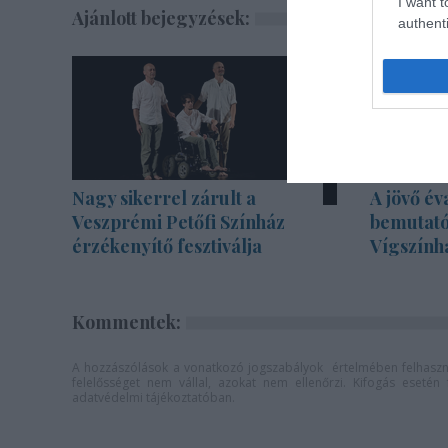
I want t
Ajánlott bejegyzések:
authenti
Nagy sikerrel zárult a
A jövő év
Veszprémi Petőfi Színház
bemutató
érzékenyítő fesztiválja
Vígszính
Kommentek:
A hozzászólások a
vonatkozó jogszabályok
értelmében felhaszná
felelősséget nem vállal, azokat nem ellenőrzi. Kifogás eseté
adatvédelmi tájékoztatóban
.