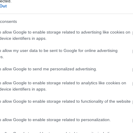
lected.
Out
tékok végéig látható tárlaton az érdeklődők
consents
, színpadon és filmekben viselt ruhadarabjait, val
o allow Google to enable storage related to advertising like cookies on
A kiállított tárgyak között szerepel többek között
evice identifiers in apps.
idiké
című színdarabban viselt és egy pár cipő is, m
o allow my user data to be sent to Google for online advertising
áték New Yorkban
című vígjátékban hordott a színpad
s.
Forrás
to allow Google to send me personalized advertising.
o allow Google to enable storage related to analytics like cookies on
evice identifiers in apps.
o allow Google to enable storage related to functionality of the website
o allow Google to enable storage related to personalization.