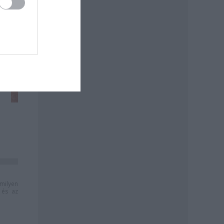
milyen
és az