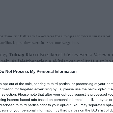
pét bemutató kiállítás nyílt a kétszeres Kossuth-díjas színművész születésének
tiválhoz kapcsolódva szerdán az Art Hotel Szegedben.
hogy
Tolnay Klári
első sikerét húszévesen a
Meseautó
elt, és felejthetetlen alakításokat nyújtott a szín
h Színházban szerepelt, 1983-tól néhány évadon át
Do Not Process My Personal Information
zegedi társulat tagja volt.
to opt-out of the sale, sharing to third parties, or processing of your per
formation for targeted advertising by us, please use the below opt-out s
r selection. Please note that after your opt-out request is processed y
eing interest-based ads based on personal information utilized by us or
disclosed to third parties prior to your opt-out. You may separately opt-
losure of your personal information by third parties on the IAB’s list of