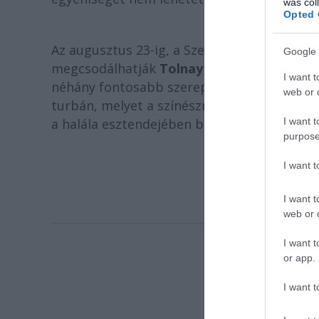
was col
Opted 
Az augusztus 23-ig, a Szegedi Szabadtéri Já
Google 
megcsodálhatják
Tolnay Klári
több jelmezét
I want t
néhány fontosabb szerepét bemutató fotót. 
web or d
turbán, melyet a színésznő 1946-ban, az
Eur
I want t
a halála esztendejében bemutatott
Társasj
purpose
I want 
I want t
web or d
I want t
or app.
I want t