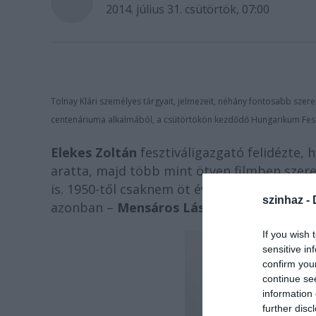
2014. július 31. csütörtök, 07:00
Tolnay Klári személyes tárgyait, jelmezeit, néhány fontosabb szere
centenáriuma alkalmából, a csütörtökön kezdődő Hungarikum Fesz
Elekes Zoltán
fesztiváligazgató felidézte, 
aratta, majd több mint ötven filmben szerep
is. 1950-től csaknem öt évtizeden át Madác
szinhaz -
azonban –
Mensáros Lászlóval
együtt - a s
If you wish 
sensitive in
confirm you
continue se
information 
further disc