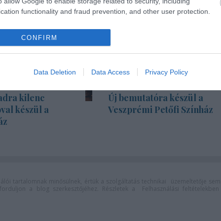
o allow Google to enable storage related to security, including
cation functionality and fraud prevention, and other user protection.
CONFIRM
Data Deletion
Data Access
Privacy Policy
adra kilenc
Új bemutatóra készül a
val készül a
Veszprémi Petőfi Színház
áz
lói tartalomnak minősülnek, értük a
szolgáltatás technikai
üzemeltetője sem
n forduljon a blog szerkesztőjéhez. Részletek a
Felhasználási feltételekben