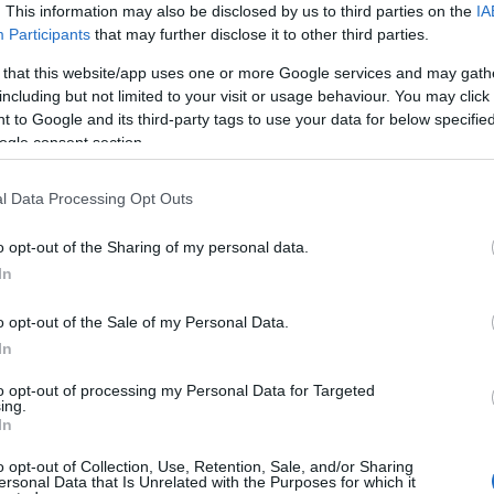
. This information may also be disclosed by us to third parties on the
IA
Participants
that may further disclose it to other third parties.
 that this website/app uses one or more Google services and may gath
including but not limited to your visit or usage behaviour. You may click 
 to Google and its third-party tags to use your data for below specifi
ogle consent section.
l Data Processing Opt Outs
o opt-out of the Sharing of my personal data.
In
 megnyitóján úgy fogalmazott, a színésznőkről az a
gyon szépek.
Tolnay Klári
azonban ennél sokkal több
o opt-out of the Sale of my Personal Data.
In
tehetsége volt az ember ember általi ábrázolásához"
to opt-out of processing my Personal Data for Targeted
ing.
In
s megbecsülés, amiért azonban mindig keményen
tette: ez a munka harcokkal is járt,
Tolnay Klári
o opt-out of Collection, Use, Retention, Sale, and/or Sharing
ersonal Data that Is Unrelated with the Purposes for which it