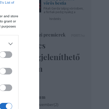
B’s List of
vörös bestia
Pikali Gerda talpig vörösben,
a férfiak pedig nyakig a
pácban - az Újszínházban!
er and store
hirdetés
to grant or
ed purposes
Színházi premierek
Nincs
megjeleníthető
elem
et
.
Archívum
2020 november
(
2
)