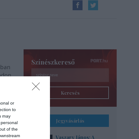
Színészkereső
ban
padon
Keresés
sonal or
ection to
ou may
Jegyvásárlás
 personal
out of the
 downstream
Vaszary János: A