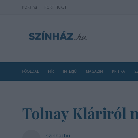
PORT
.hu
PORT TICKET
FŐOLDAL
HÍR
INTERJÚ
MAGAZIN
KRITIKA
S
Tolnay Kláriról n
szinhazhu