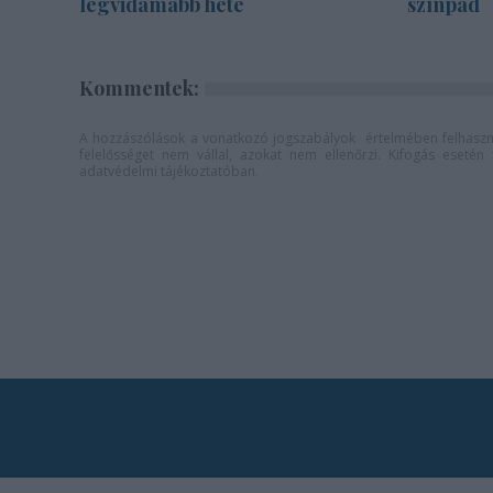
legvidámabb hete
színpad
Kommentek:
A hozzászólások a
vonatkozó jogszabályok
értelmében felhaszná
felelősséget nem vállal, azokat nem ellenőrzi. Kifogás eseté
adatvédelmi tájékoztatóban
.