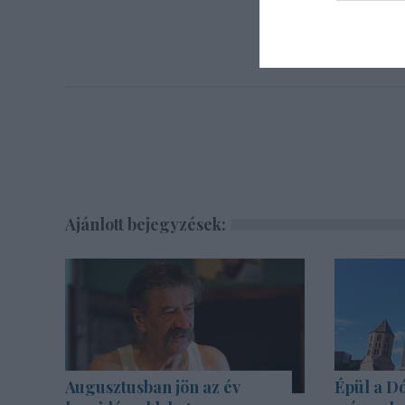
Ajánlott bejegyzések:
Augusztusban jön az év
Épül a Dó