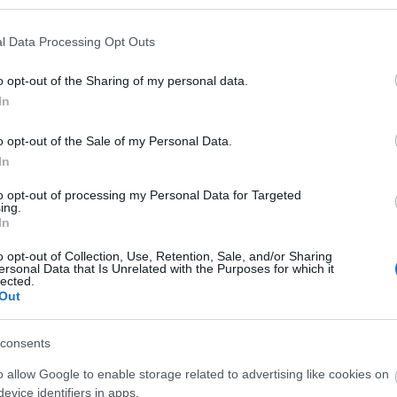
l Data Processing Opt Outs
s természetesen kalandor. Az elcsábított nők pedig 
o opt-out of the Sharing of my personal data.
Meg akarják menteni, megnevelni, lenyugtatni,
In
zépségét. De soha nem sikerülhet.
o opt-out of the Sale of my Personal Data.
za igazi legendát kreált a velencei kalandorból, aki
In
usical - mint ahogyan erre a címében található "nigh
to opt-out of processing my Personal Data for Targeted
ban bárki megtekintheti.
ing.
In
o opt-out of Collection, Use, Retention, Sale, and/or Sharing
ersonal Data that Is Unrelated with the Purposes for which it
lected.
Out
consents
o allow Google to enable storage related to advertising like cookies on
evice identifiers in apps.