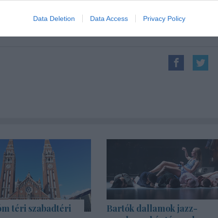
Forrás: viziszinhaz.com, Szính
Data Deletion
Data Access
Privacy Policy
m téri szabadtéri
Bartók dallamok jazz-