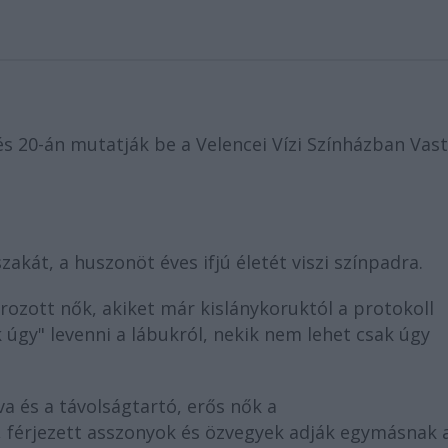
s 20-án mutatják be a Velencei Vízi Színházban Vas
kát, a huszonöt éves ifjú életét viszi színpadra.
ozott nők, akiket már kislánykoruktól a protokoll
 úgy" levenni a lábukról, nekik nem lehet csak úgy
 és a távolságtartó, erős nők a
, férjezett asszonyok és özvegyek adják egymásnak 