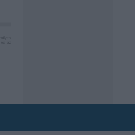
milyen
és az