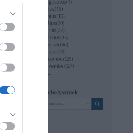
2020 augusztus
(
1
)
2020 július
(
16
)
2020 június
(
15
)
mind
2020 május
(
20
)
2020 április
(
24
)
2020 március
(
16
)
2020 február
(
46
)
2020 január
(
28
)
nek
2019 december
(
25
)
t"
2019 november
(
27
)
Tovább
...
Szinház helyszínek