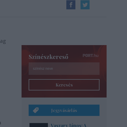
tag
Színészkereső
Keresés
Jegyvásárlás
a
Vaszary János: A