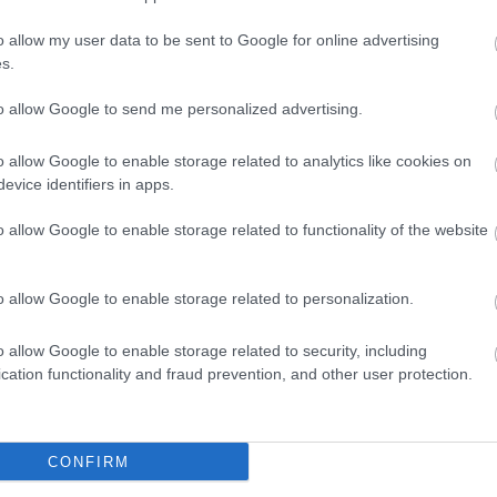
o allow my user data to be sent to Google for online advertising
s.
to allow Google to send me personalized advertising.
testvére,
Vastag Tamás
a Kölyök bőrébe bújik.
o allow Google to enable storage related to analytics like cookies on
evice identifiers in apps.
yári Edit, Erdőhegyi Brigitta, Pajor Noémi
és
Erdély
o allow Google to enable storage related to functionality of the website
.
o allow Google to enable storage related to personalization.
amás, Moldován Ákos
o allow Google to enable storage related to security, including
cation functionality and fraud prevention, and other user protection.
máros György
.
CONFIRM