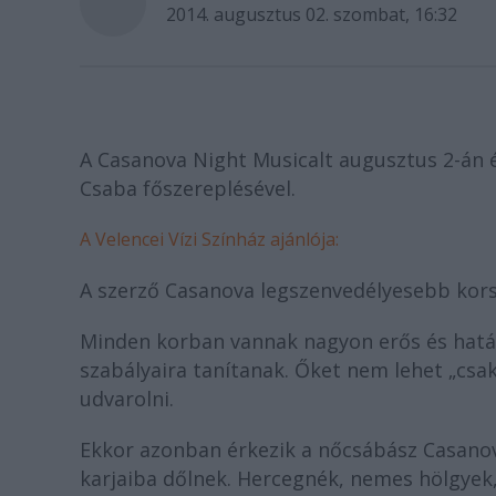
2014. augusztus 02. szombat, 16:32
A Casanova Night Musicalt augusztus 2-án é
Csaba főszereplésével.
A Velencei Vízi Színház ajánlója:
A szerző Casanova legszenvedélyesebb korsza
Minden korban vannak nagyon erős és határ
szabályaira tanítanak. Őket nem lehet „csak
udvarolni.
Ekkor azonban érkezik a nőcsábász Casanova
karjaiba dőlnek. Hercegnék, nemes hölgyek