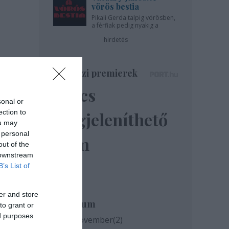
vörös bestia
Pikali Gerda talpig vörösben,
a férfiak pedig nyakig a
pácban - az Újszínházban!
hirdetés
Színházi premierek
Nincs
sonal or
ection to
megjeleníthető
ou may
 personal
elem
out of the
 downstream
B’s List of
er and store
Archívum
to grant or
ed purposes
2020 november
(
2
)