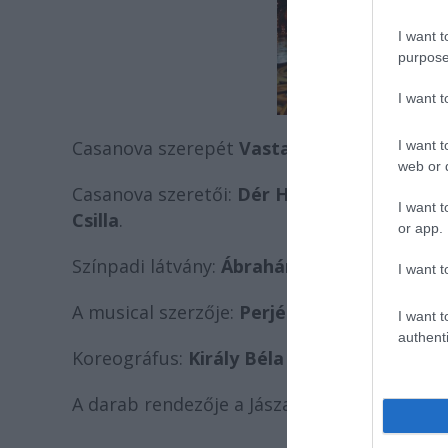
I want t
purpose
I want 
Casanova szerepét
Vastag Csaba
alakítja, 
I want t
web or d
Casanova szeretői:
Dér Heni, Nyári Alíz, N
I want t
Csilla
.
or app.
Színpadi látvány:
Ábrahám Péter
és
Madár
I want t
A musical szerzője:
Perjés Péter, Szurdi T
I want t
authenti
Koreográfus:
Király Béla
A darab rendezője a Jászai Mari-díjas
Korcs