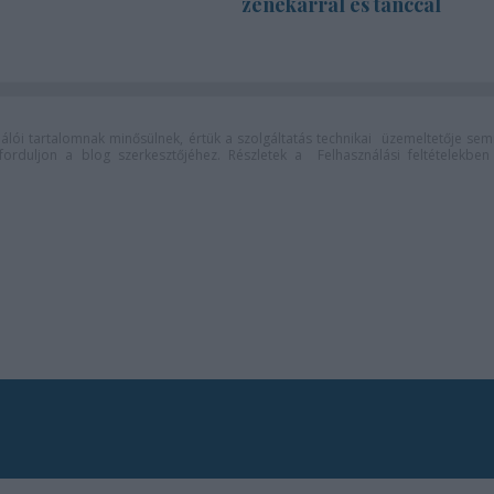
zenekarral és tánccal
lói tartalomnak minősülnek, értük a
szolgáltatás technikai
üzemeltetője sem
n forduljon a blog szerkesztőjéhez. Részletek a
Felhasználási feltételekben