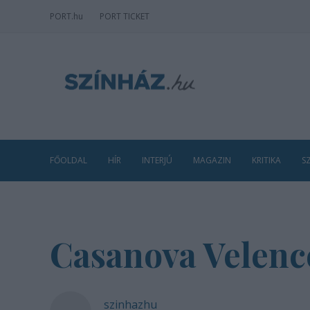
PORT
.hu
PORT TICKET
FŐOLDAL
HÍR
INTERJÚ
MAGAZIN
KRITIKA
S
Casanova Velenc
szinhazhu