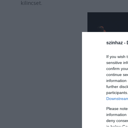
kilincset.
szinhaz -
If you wish 
sensitive in
confirm you
continue se
information 
further disc
participants
Downstream 
Please note
information 
deny consent
in below Go