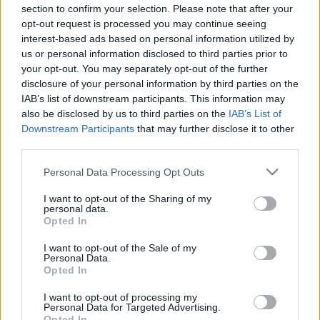
section to confirm your selection. Please note that after your
opt-out request is processed you may continue seeing
interest-based ads based on personal information utilized by
us or personal information disclosed to third parties prior to
your opt-out. You may separately opt-out of the further
disclosure of your personal information by third parties on the
IAB’s list of downstream participants. This information may
also be disclosed by us to third parties on the
IAB’s List of
Downstream Participants
that may further disclose it to other
third parties.
Please note that this website/app uses one or more Google
Personal Data Processing Opt Outs
services and may gather and store information including but
not limited to your visit or usage behaviour. You may click to
I want to opt-out of the Sharing of my
A Magyar Színház akadémistáival készített
Love and Money
című
personal data.
grant or deny consent to Google and its third-party tags to
Opted In
vizsgarendezésével kapcsolatban - mely szintén látható lesz az idei
use your data for below specified purposes in below Google
incsenek tanári
Ördögkatlanon -
Göttinger Pál
úgy fogalmazott, n
consent section.
I want to opt-out of the Sale of my
ambíciói, a színiakadémián sem tekinti magát
Personal Data.
tanárnak. "Viszont itt dolgozom, és ezek a srácok is
Opted In
itt dolgoznak, ezért fontosnak tartottam, hogy velem
I want to opt-out of processing my
is végigcsináljanak egy egész próbafolyamatot, ne
Personal Data for Targeted Advertising.
csak valami párhetes kurzust. Az a megállapodásom
Opted In