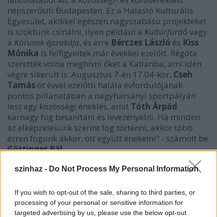
népszerűsíti Budapesten. Ez a Halastó Kulturális
Egyesület, akikkel egészen nagyszabású projekteket
is szoktunk csinálni, ilyen például a
Kultúrfürdő
vagy
a
Kórusok éjszakája
, és erre
Bérczes László
és
Kiss
Mónika
is felfigyeltek már évekkel ezelőtt. Régóta
szerették volna meghívni őket a Katlanba, ami idén
végre sikerült is. Augusztus 7-én 17.04-kor,
Cseh
Tamás
öt évvel ezelőtti halála évfordulójának
pontos pillanatában a nagyharsányi sportpályán
lesz egy közösségi éneklés, amit
Tóth Árpád
karnagy fog betanítani és levezényelni. Ha minden
az elképzelésünk szerint fog történni, akkor több
ezren fogunk akkor, ott együtt énekelni" - számolt be
Göttinger Pál
.
szinhaz -
Do Not Process My Personal Information
If you wish to opt-out of the sale, sharing to third parties, or
processing of your personal or sensitive information for
targeted advertising by us, please use the below opt-out