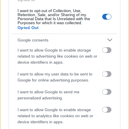
a házzal, hogy a mindenkori harmadikosokkal
I want to opt-out of Collection, Use,
csinálok egy vizsgát, amit aztán játszunk is" -
Retention, Sale, and/or Sharing of my
mondta a rendező.
Personal Data that Is Unrelated with the
Purposes for which it was collected.
Opted Out
Google consents
Göttinger Pál
immár ötödik éve felelős az
Ördögkatlan webes kommunikációjáért. "
Elég agilis
I want to allow Google to enable storage
emberek vagyunk, szeretünk egy ötletet a megvalósulásig végighajtani,
related to advertising like cookies on web or
device identifiers in apps.
sok emberrel kapcsolatban lenni, sok embert vendégül látni. Ez
mindegyikünkben megvan. Ez egy csúcsteljesítmény, fantasztikus dolog
I want to allow my user data to be sent to
például komolyzenei koncertet hallgatni a szabad ég alatt, világítás nélkül
Google for online advertising purposes.
a sötétben, ahol csak a csillagok vannak és semmi más, vagy az, hogy az
ország élvonalába tartozó színművészeket nézni a tűzforró
I want to allow Google to send me
tornatermekben és művelődési házak hátsó udvarára. Mindezt úgy élem
personalized advertising.
meg, hogy itt állok harmincegynehány évesen, és mindazzal együtt, amit
I want to allow Google to enable storage
csinálok, ennél nem tudok jobbat. Minden évben még egyszer annyit
related to analytics like cookies on web or
tanulunk a mesterségünkről, mint amit addig tudtunk, és hatvanszor annyi
device identifiers in apps.
jó élményt gyűjtünk be, mint egész évben. A Katlan egy szükséglet" -