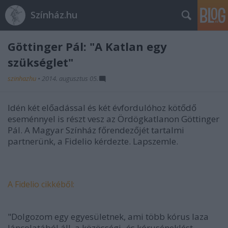
Színház.hu
Göttinger Pál: "A Katlan egy
szükséglet"
szinhazhu
•
2014. augusztus 05.
Idén két előadással és két évfordulóhoz kötődő
eseménnyel is részt vesz az Ördögkatlanon Göttinger
Pál. A Magyar Színház főrendezőjét tartalmi
partnerünk, a Fidelio kérdezte. Lapszemle.
A Fidelio cikkéből:
"Dolgozom egy egyesületnek, ami több kórus laza
láncolatából áll, a közösségi- és kóruséneklést