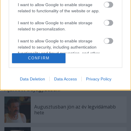
fogalmazott
Göttinger Pál
.
I want to allow Google to enable storage
related to functionality of the website or app.
I want to allow Google to enable storage
A teljes interjú a Fidelión olvasható.
related to personalization.
I want to allow Google to enable storage
related to security, including authentication
functionality and fraud prevention, and other
CONFIRM
user protection.
Data Deletion
Data Access
Privacy Policy
Ajánlott bejegyzések:
Augusztusban jön az év legvidámabb
hete