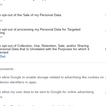
In
o opt-out of the Sale of my Personal Data.
In
isztérium közvetítésével az Európai Unió - engedélyév
to opt-out of processing my Personal Data for Targeted
óváhagyását követően 2013-ban kiírták a közbeszerzési
ing.
In
 egyetlen ajánlat sem felelt meg a rendkívül szigorú
 pedig törölni kellett a pályázati kiírást.
o opt-out of Collection, Use, Retention, Sale, and/or Sharing
ersonal Data that Is Unrelated with the Purposes for which it
lected.
tt a terveket: egy szabálymódosítás következtében
Out
teni a tetőszerkezetbe, és változtak a díszítő elemek
k, hanem gipszből.
consents
o allow Google to enable storage related to advertising like cookies on
élyeztetésen mentek át, ezt követően pedig ismét
evice identifiers in apps.
o allow my user data to be sent to Google for online advertising
ia kell a tetőszerkezet, az előadóterem, a nézőtér, a
s.
fűtés-, elektromos-, víz- és kanalizálási rendszer cse