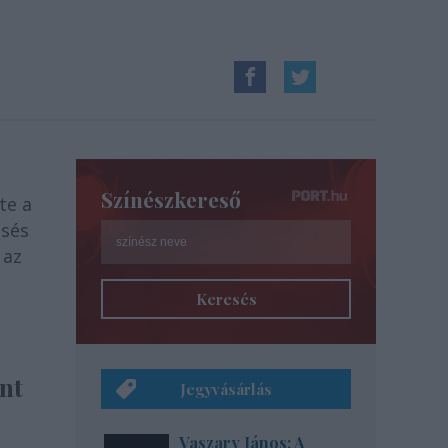
Színészkereső
te a
ésés
 az
Keresés
nt
Jegyvásárlás
Vaszary János: A