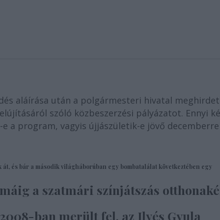
dés aláírása után a polgármesteri hivatal meghirdet
lújításáról szóló közbeszerzési pályázatot. Ennyi k
-e a program, vagyis újjászületik-e jövő decemberre
k át, és bár a második világháborúban egy bombatalálat következtében egy
máig a szatmári színjátszás otthonaké
 2008-ban merült fel, az
Ilyés Gyula