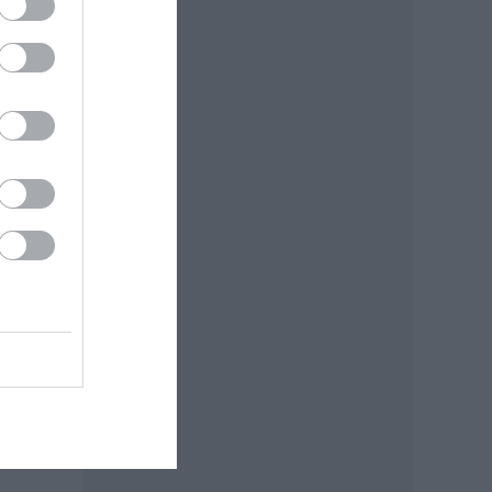
tt a
ása.
g
endő
ással
ár.ro