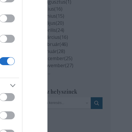
2020 augusztus
(
1
)
2020 július
(
16
)
2020 június
(
15
)
2020 május
(
20
)
2020 április
(
24
)
el
2020 március
(
16
)
2020 február
(
46
)
 és
2020 január
(
28
)
2019 december
(
25
)
2019 november
(
27
)
Tovább
...
 is,
Szinház helyszínek
 ki
z
réjét