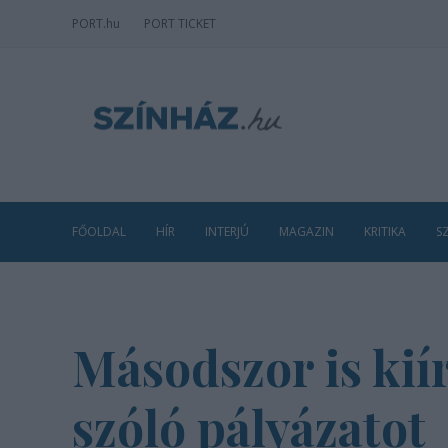
PORT
.hu
PORT TICKET
FŐOLDAL
HÍR
INTERJÚ
MAGAZIN
KRITIKA
S
Másodszor is kiír
szóló pályázatot