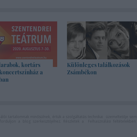
rabok, kortárs
Különleges találkozások
koncertszínház a
Zsámbékon
ban
lói tartalomnak minősülnek, értük a
szolgáltatás technikai
üzemeltetője sem
n forduljon a blog szerkesztőjéhez. Részletek a
Felhasználási feltételekben