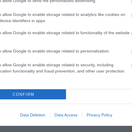
to allow Google to send me personalized advertising.
álást, a külső díszkivilágítás korszerűsítését. Emelle
rnyi járda, út és zöldövezet rehabilitálása/kialakít
o allow Google to enable storage related to analytics like cookies on
zközök korszerűsítését is.
evice identifiers in apps.
z közel 2.3 millió euró. A pályázatokat augusztus 13-i
o allow Google to enable storage related to functionality of the website
 kérdéses, hogy a rendelkezésre álló másfél év eleg
lvileg 2015 decemberére kellene elkészülni a felújít
o allow Google to enable storage related to personalization.
o allow Google to enable storage related to security, including
Forrás: szatm
cation functionality and fraud prevention, and other user protection.
CONFIRM
Data Deletion
Data Access
Privacy Policy