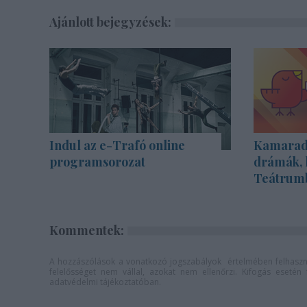
Ajánlott bejegyzések:
Indul az e-Trafó online
Kamarada
programsorozat
drámák, 
Teátrum
Kommentek:
A hozzászólások a
vonatkozó jogszabályok
értelmében felhaszná
felelősséget nem vállal, azokat nem ellenőrzi. Kifogás eseté
adatvédelmi tájékoztatóban
.