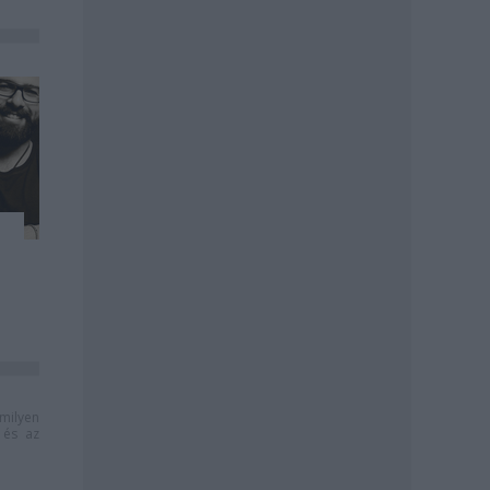
milyen
és az