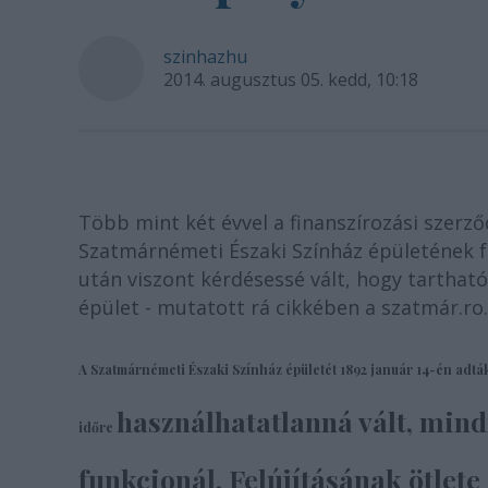
szinhazhu
2014. augusztus 05. kedd, 10:18
Több mint két évvel a finanszírozási szerző
Szatmárnémeti Északi Színház épületének fe
után viszont kérdésessé vált, hogy tartható
épület - mutatott rá cikkében a szatmár.ro.
A Szatmárnémeti Északi Színház épületét 1892 január 14-én adtá
használhatatlanná vált, mind
időre
funkcionál. Felújításának ötlete