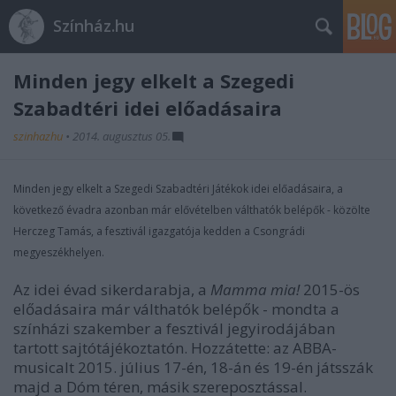
Színház.hu
Minden jegy elkelt a Szegedi
Szabadtéri idei előadásaira
szinhazhu
•
2014. augusztus 05.
Minden jegy elkelt a Szegedi Szabadtéri Játékok idei előadásaira, a
következő évadra azonban már elővételben válthatók belépők - közölte
Herczeg Tamás, a fesztivál igazgatója kedden a Csongrádi
megyeszékhelyen.
Az idei évad sikerdarabja, a
Mamma mia!
2015-ös
előadásaira már válthatók belépők - mondta a
színházi szakember a fesztivál jegyirodájában
tartott sajtótájékoztatón. Hozzátette: az ABBA-
musicalt 2015. július 17-én, 18-án és 19-én játsszák
majd a Dóm téren, másik szereposztással.