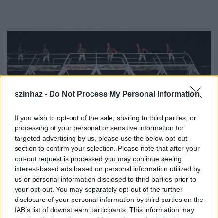
szinhaz -
Do Not Process My Personal Information
If you wish to opt-out of the sale, sharing to third parties, or
processing of your personal or sensitive information for
targeted advertising by us, please use the below opt-out
section to confirm your selection. Please note that after your
opt-out request is processed you may continue seeing
interest-based ads based on personal information utilized by
us or personal information disclosed to third parties prior to
Háry János (fotó: Kelemen Zoltán Gergely, MTI)
your opt-out. You may separately opt-out of the further
disclosure of your personal information by third parties on the
IAB’s list of downstream participants. This information may
Az idei hét előadásra a tervek szerint – a bécsi