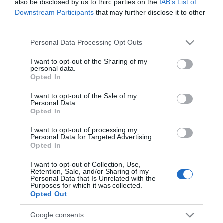
also be disclosed by us to third parties on the
IAB’s List of
operaház mintájára – álló karzatot is építenek,
Downstream Participants
that may further disclose it to other
amelyre negyven-negyven állóhelyet még
third parties.
kedvezményes áron értékesítenek majd.
Please note that this website/app uses one or more Google
Personal Data Processing Opt Outs
services and may gather and store information including but
A fesztivál legutóbbi bemutatóját, Kodály Zoltán
not limited to your visit or usage behaviour. You may click to
I want to opt-out of the Sharing of my
Háry János
című daljátékát is telt ház előtt játszották,
personal data.
grant or deny consent to Google and its third-party tags to
Opted In
Napóleon szerepében
Gérard Depardieu
-vel. Az
use your data for below specified purposes in below Google
előadás művészi megítélése a recenziók alapján
consent section.
I want to opt-out of the Sale of my
kedvező volt, a szereposztás pedig a musicalekkel
Personal Data.
Opted In
vetekedő érdeklődést hozott – fogalmazott az
igazgató, hozzátéve: a darab korábban teljesen
I want to opt-out of processing my
példátlan médiamegjelenést eredményezett a
Personal Data for Targeted Advertising.
szabadtéri játékok és Szeged számára.
Opted In
I want to opt-out of Collection, Use,
Retention, Sale, and/or Sharing of my
Herczeg Tamás
elmondta, hogy a fesztivál
Personal Data that Is Unrelated with the
Purposes for which it was collected.
időarányos látogatottsági adatai kedvezőek. Az
Opted Out
eladott jegyek száma 55,32 százalékkal haladja meg
a 2012-es évadét, a jegyárbevétel pedig 84
Google consents
százalékkal magasabb, úgy, hogy érdemi áremelés