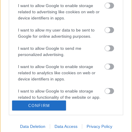
nem történt.
I want to allow Google to enable storage
related to advertising like cookies on web or
device identifiers in apps.
Forrás: MTI
I want to allow my user data to be sent to
Google for online advertising purposes.
I want to allow Google to send me
personalized advertising.
I want to allow Google to enable storage
related to analytics like cookies on web or
device identifiers in apps.
Ajánlott bejegyzések:
I want to allow Google to enable storage
related to functionality of the website or app.
CONFIRM
Rögtön dupla premierrel kezdi az új
I want to allow Google to enable storage
évadot a Radnóti
related to personalization.
Data Deletion
Data Access
Privacy Policy
I want to allow Google to enable storage