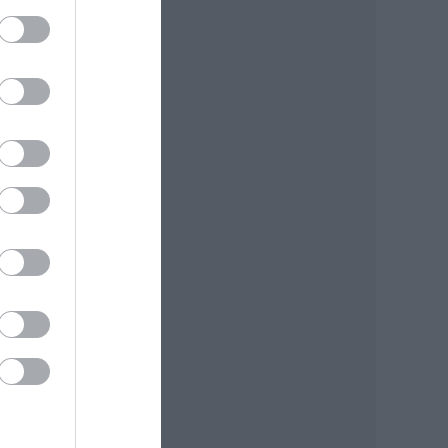
,
lt
ágon
thon
,
ek
14.
uár
t a
 be.
sen