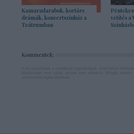
Kamaradarabok, kortárs
Pénteken
drámák, koncertszínház a
vetítés a
Teátrumban
Színházb
Kommentek:
A hozzászólások a
vonatkozó jogszabályok
értelmében felhaszná
felelősséget nem vállal, azokat nem ellenőrzi. Kifogás eseté
adatvédelmi tájékoztatóban
.