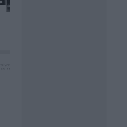
milyen
és az