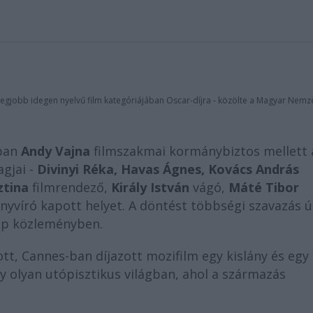
legjobb idegen nyelvű film kategóriájában Oscar-díjra - közölte a Magyar Nemze
gban
Andy Vajna
filmszakmai kormánybiztos mellett 
agjai -
Divinyi Réka, Havas Ágnes, Kovács András
ztina
filmrendező,
Király István
vágó,
Máté Tibor
yvíró kapott helyet. A döntést többségi szavazás ú
lap közleményben.
tt, Cannes-ban díjazott mozifilm egy kislány és egy
y olyan utópisztikus világban, ahol a származás