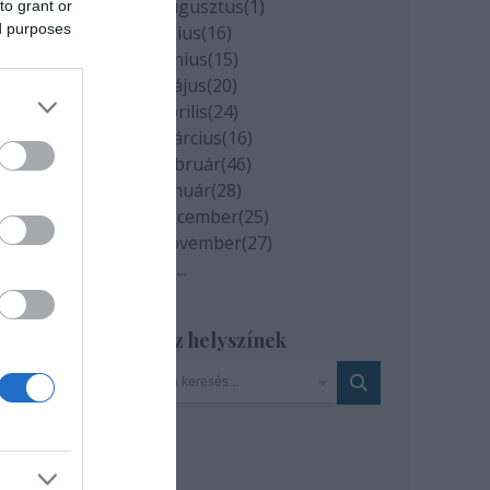
2020 augusztus
(
1
)
to grant or
ed purposes
2020 július
(
16
)
2020 június
(
15
)
2020 május
(
20
)
2020 április
(
24
)
2020 március
(
16
)
2020 február
(
46
)
2020 január
(
28
)
2019 december
(
25
)
2019 november
(
27
)
Tovább
...
válon
Szinház helyszínek
ját.
járó