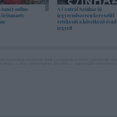
 ismét online
A Centrál Színház új
 Vörösmarty
jegyrendszeren keresztül
an
értékesíti a következő évad
jegyeit
lói tartalomnak minősülnek, értük a
szolgáltatás technikai
üzemeltetője sem
n forduljon a blog szerkesztőjéhez. Részletek a
Felhasználási feltételekben