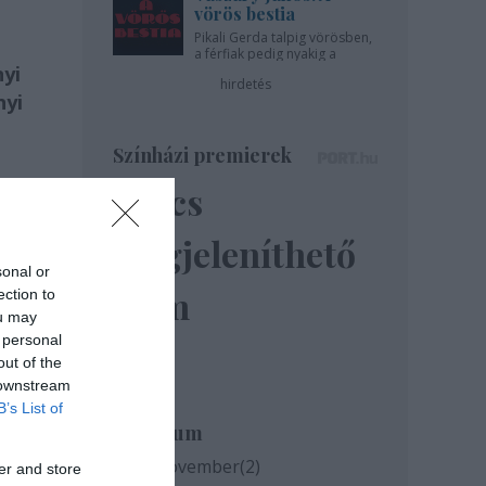
vörös bestia
Pikali Gerda talpig vörösben,
a férfiak pedig nyakig a
yi
pácban - az Újszínházban!
hirdetés
nyi
Színházi premierek
Nincs
megjeleníthető
sonal or
elem
ection to
ou may
 personal
out of the
 downstream
B’s List of
Archívum
2020 november
(
2
)
er and store