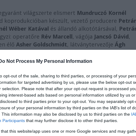
egyaránt világszerte elismert
Mundruczó Kornél
éd koprodukcióban készült, vezető producere
Petrán
nél Wéber Katával
és állandó alkotótársával,
Petrá
jegyzi: operatőre
Rév Marcell
, vágója
Jancsó Dávid
,
en élő
Asher Goldschmidt
, látványtervezője
Ágh
es amatőr színész, a további szerepekben
Zsótér
Gálffi László
látható.
Do Not Process My Personal Information
to opt-out of the sale, sharing to third parties, or processing of your per
formation for targeted advertising by us, please use the below opt-out s
r selection. Please note that after your opt-out request is processed y
eing interest-based ads based on personal information utilized by us or
disclosed to third parties prior to your opt-out. You may separately opt-
losure of your personal information by third parties on the IAB’s list of
. This information may also be disclosed by us to third parties on the
IA
Participants
that may further disclose it to other third parties.
 that this website/app uses one or more Google services and may gath