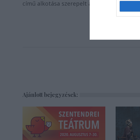
című alkotása szerepelt a végső öt jelölt kö
Ajánlott bejegyzések: