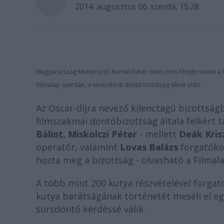
2014. augusztus 06. szerda, 15:28
Magyarország Mundruczó Kornél Fehér Isten című filmjét nevezi a 
Filmalap szerdán, a nevezésről döntő bizottság ülése után.
Az Oscar-díjra nevező kilenctagú bizottsá
filmszakmai döntőbizottság általa felkért t
Bálint, Miskolczi Péter
- mellett
Deák Kris
operatőr, valamint
Lovas Balázs
forgatókön
hozta meg a bizottság - olvasható a Filma
A több mint 200 kutya részvételével forgato
kutya barátságának történetét meséli el eg
sorsdöntő kérdéssé válik.