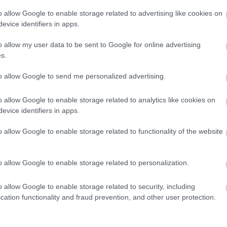
zetközi forgalmazója a The Match Factory ügynökség
o allow Google to enable storage related to advertising like cookies on
evice identifiers in apps.
 területre értékesítette az alkotást és további
lm időközben számos nemzetközi fesztiválon szerepe
o allow my user data to be sent to Google for online advertising
s folytatja nemzetközi fesztiválkörútját. Magyarorsz
s.
om forgalmazásában júniusban bemutatott film, it
to allow Google to send me personalized advertising.
á. Ősszel megkezdődnek a külföldi mozibemutatók is
őször látható a film.
o allow Google to enable storage related to analytics like cookies on
evice identifiers in apps.
zág azok közül a magyar nyelven forgatott játékfilm
o allow Google to enable storage related to functionality of the website
ű film kategóriában, amelyek 2013. október 1. és 20
moziforgalmazásban. Az Oscar-jelöltek listáját jan
o allow Google to enable storage related to personalization.
a február 22-én lesz Los Angelesben.
o allow Google to enable storage related to security, including
et
című alkotását nevezte Oscar-díjra. A film bekerül
cation functionality and fraud prevention, and other user protection.
ásba, azonban az öt jelölt közé már nem választották
ye elnyerni az Oscar-díjat, akkor
Szabó István
Hanus