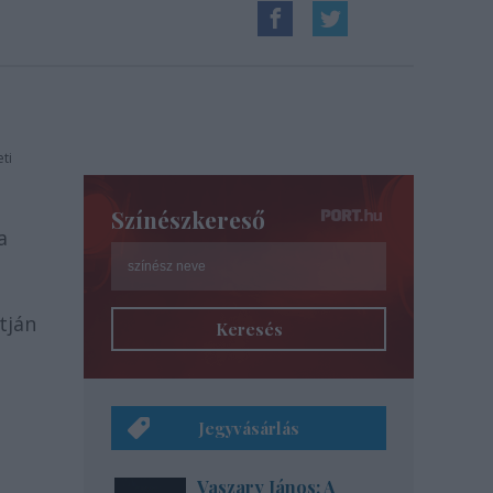
ti
Színészkereső
a
tján
Keresés
Jegyvásárlás
Vaszary János: A