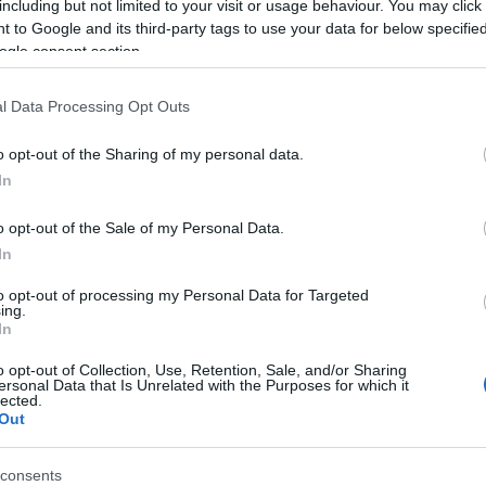
including but not limited to your visit or usage behaviour. You may click 
 to Google and its third-party tags to use your data for below specifi
ogle consent section.
l Data Processing Opt Outs
ó forinttal támogatta a Magyar Nemzeti Filmalap.
o opt-out of the Sharing of my personal data.
n Cinema produkciójában készült a Filmpartners, a
In
Chimney Pot koprodukciójában, az Eurimages, a
äst és a Swedish Film Institute támogatásával -
o opt-out of the Sale of my Personal Data.
In
to opt-out of processing my Personal Data for Targeted
ing.
ágpremierjét nagy siker övezte a cannes-i filmfeszti
In
rd
(Egy bizonyos nézőpont) elnevezésű program fődí
o opt-out of Collection, Use, Retention, Sale, and/or Sharing
gent alakító
Body
-t és
Luke
-ot a legjobb alakításért 
ersonal Data that Is Unrelated with the Purposes for which it
lected.
 el Cannes-ban. A nemzetközi premiert követően
Out
druczó Kornél
filmjét.
consents