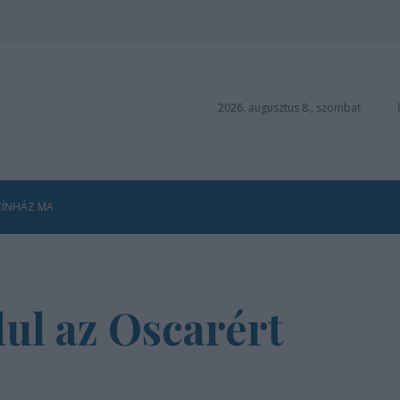
2026. augusztus 8., szombat
ZÍNHÁZ MA
dul az Oscarért