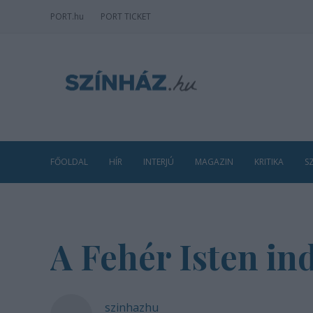
PORT
.hu
PORT TICKET
FŐOLDAL
HÍR
INTERJÚ
MAGAZIN
KRITIKA
S
A Fehér Isten in
szinhazhu