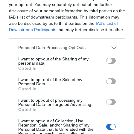
your opt-out. You may separately opt-out of the further
disclosure of your personal information by third parties on the
IAB’s list of downstream participants. This information may
Fotó: holloko.hu
also be disclosed by us to third parties on the
IAB’s List of
Downstream Participants
that may further disclose it to other
third parties.
A Mesés Várjátékok elmaradása miatt szeptember
20-án tartanak egy nagy és ingyenes családi
Please note that this website/app uses one or more Google
Personal Data Processing Opt Outs
rendezvényt, a gyerekek ekkor vehetik birtokba a
services and may gather and store information including but
most épülő Holló Jankó játszóteret. A Holló Jankó
not limited to your visit or usage behaviour. You may click to
I want to opt-out of the Sharing of my
personal data.
Mesenap rendezvényén animátorok, kézművesek,
grant or deny consent to Google and its third-party tags to
Opted In
sok-sok móka és különböző finomságok várják a
use your data for below specified purposes in below Google
consent section.
családokat a Hollókő nagyparkolójából nyíló
I want to opt-out of the Sale of my
Personal Data.
helyszínre - mondta
Kelecsényi Péter
.
Opted In
I want to opt-out of processing my
A Nógrád megyei világörökségi faluban a
Próbáljon
Personal Data for Targeted Advertising.
Opted In
szerencsét Hollókőn!
elnevezésű, a népi
hagyományokra épülő, csaknem kétmilliárd forintos
I want to opt-out of Collection, Use,
beruházás zajlik, hogy a látogatók a palóc
Retention, Sale, and/or Sharing of my
Personal Data that Is Unrelated with the
szokásokat, a korábbi korok hangulatát élhessék
Purposes for which it was collected.