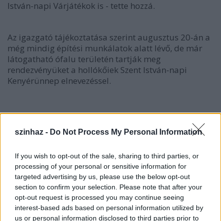
István-napi Várjátékok is - tette hozzá.
Az igazgató tájékoztatása szerint augusztus 20-án a
még mindig építési munkálatok alatt lévő, de már
látogatható ófalu területén tartják meg
rendezvényüket a hollókőiek Szent István-napi
Kenyérünnep elnevezéssel.
szinhaz -
Do Not Process My Personal Information
If you wish to opt-out of the sale, sharing to third parties, or
processing of your personal or sensitive information for
targeted advertising by us, please use the below opt-out
section to confirm your selection. Please note that after your
opt-out request is processed you may continue seeing
interest-based ads based on personal information utilized by
us or personal information disclosed to third parties prior to