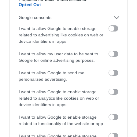
majd át.
Opted Out
Google consents
A felújítási munkálatok részeként a várban egy egész
I want to allow Google to enable storage
szintet fednek be és rendeznek be korhűen,
related to advertising like cookies on web or
középkori módon. Ezen túl látogathatóvá teszik az
device identifiers in apps.
öregtornyot és további kiállítási elemekkel bővítik a
kínálatot, többek között fegyvertermet és
I want to allow my user data to be sent to
kovácsműhelyt alakítanak ki, hogy egy autentikus
Google for online advertising purposes.
14-15. századi várképet és váréletet mutathassanak
be.
I want to allow Google to send me
personalized advertising.
I want to allow Google to enable storage
Forrás: MTI
related to analytics like cookies on web or
device identifiers in apps.
I want to allow Google to enable storage
related to functionality of the website or app.
I want to allow Google to enable storage