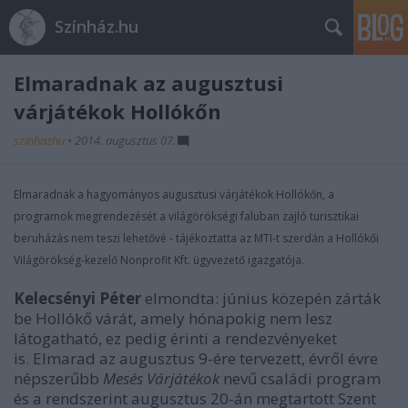
Színház.hu
Elmaradnak az augusztusi
várjátékok Hollókőn
szinhazhu
•
2014. augusztus 07.
Elmaradnak a hagyományos augusztusi várjátékok Hollókőn, a
programok megrendezését a világörökségi faluban zajló turisztikai
beruházás nem teszi lehetővé - tájékoztatta az MTI-t szerdán a Hollókői
Világörökség-kezelő Nonprofit Kft. ügyvezető igazgatója.
Kelecsényi Péter
elmondta: június közepén zárták
be Hollókő várát, amely hónapokig nem lesz
látogatható, ez pedig érinti a rendezvényeket
is. Elmarad az augusztus 9-ére tervezett, évről évre
népszerűbb
Mesés Várjátékok
nevű családi program
és a rendszerint augusztus 20-án megtartott Szent