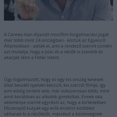
A Cannes-ban díjazott mozifilm forgalmazási jogát
már több mint 24 országban - köztük az Egyesült
Államokban - adták el, ami a rendező szerint szintén
azt mutatja, hogy a piac és a nézők is szeretik és
akarják látni a Fehér Istent.
Úgy fogalmazott, hogy ez egy kis ország kevesek
által beszélt nyelvén készült, kis szerzői filmje, így
ami eddig történt vele, már sokszorosan több, mint
amit korábban az alkotók gondoltak. Ennek oka
véleménye szerint egyrészt az, hogy a történetben
főszereplő kutyák egy erős érzelmi kötődést
váltanak ki a nézőkből, másrészt a közönségnek