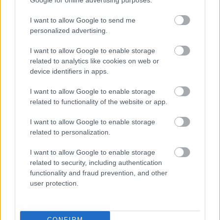
Google for online advertising purposes.
I want to allow Google to send me
personalized advertising.
I want to allow Google to enable storage
related to analytics like cookies on web or
device identifiers in apps.
I want to allow Google to enable storage
related to functionality of the website or app.
I want to allow Google to enable storage
related to personalization.
I want to allow Google to enable storage
Felidézte, hogy korábban két munkája, a Johanna és
related to security, including authentication
a Delta is volt már forgalmazásban a tengerentúlon,
functionality and fraud prevention, and other
azonban a Fehér Istent most a piac egyik
user protection.
legnagyobb forgalmazója gondozza.
Mundruczó hatodik nagyjátékfilmjének vetélytársai
CONFIRM