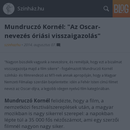
Színház.hu
Mundruczó Kornél: "Az Oscar-
nevezés óriási visszaigazolás"
szinhazhu
•
2014. augusztus 07.
"Nagyon büszkék vagyunk a nevezésre, és reméljük, hogy ezt a bizalmat
visszaigazolja majd a film sikere" - fogalmazott Mundruczó Kornél
színház- és filmrendező az MTI-nek annak apropóján, hogy a Magyar
Nemzeti Filmalap szerdán bejelentette: idén a Fehér Isten című filmet
nevezi az Oscar-díjra, a legjobb idegen nyelvű film kategóriában.
Mundruczó Kornél
felidézte, hogy a film, a
nemzetközi fesztiválszereplések után, a magyar
mozikban is nagy sikerrel szerepel: a napokban
lépte túl a 35 000 fős nézőszámot, ami egy szerzői
filmnél nagyon nagy siker.