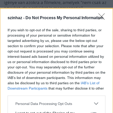
igénye van azokra a filmekre, amelyek "nem csak az
agyukat, de a szívüket is megmozgatja".
szinhaz -
Do Not Process My Personal Information
"Nekünk alkotóknak igenis felelősségünk, hogy
tartalommal töltsük meg a filmeket, és
If you wish to opt-out of the sale, sharing to third parties, or
bebizonyítsuk, hogy a nézőnek szükségük is van erre
processing of your personal or sensitive information for
a valódi tartalomra" - tette hozzá.
targeted advertising by us, please use the below opt-out
section to confirm your selection. Please note that after your
opt-out request is processed you may continue seeing
Beszélt arról is, hogy korábban úgy érezte, ez a film
interest-based ads based on personal information utilized by
nagyon Magyarországnak szól, nagyon a magyarok
us or personal information disclosed to third parties prior to
problémájáról, felelősségük hiányáról üzen, ezzel
your opt-out. You may separately opt-out of the further
disclosure of your personal information by third parties on the
szemben a nemzetközi siker azt mutatja, hogy igenis
IAB’s list of downstream participants. This information may
elhelyezhető ez a téma egy globális problémában.
also be disclosed by us to third parties on the
IAB’s List of
"Nagyon érdekes pillanat volt számomra
Downstream Participants
that may further disclose it to other
megtapasztalni, hogy a problémával kapcsolatosan
third parties.
milyen közel került hirtelen Antwerpen Budapesthez
és Los Angeles Tajpejhez" - fűzte hozzá.
Please note that this website/app uses one or more Google
Personal Data Processing Opt Outs
services and may gather and store information including but