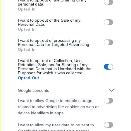
not limited to your visit or usage behaviour. You may click to
I want to opt-out of the Sharing of my
Az Oscar-díjra jelölt filmeket egy erre a célra
personal data.
grant or deny consent to Google and its third-party tags to
Opted In
készített kampány mutatja be az amerikai
use your data for below specified purposes in below Google
filmakadémia tagjainak. A rendező hangsúlyozta,
consent section.
I want to opt-out of the Sale of my
hogy nagyon szerencsés dolog, hogy a Fehér
Personal Data.
Opted In
Istennek már van amerikai forgalmazója, ez a jelölt
filmek töredékéről mondható csak el.
I want to opt-out of processing my
Personal Data for Targeted Advertising.
Opted In
"Ez egy olyan súly, egy olyan jelenlét, ami segítheti a
I want to opt-out of Collection, Use,
kampány sikerét" - tette hozzá. Reményét fejezte ki,
Retention, Sale, and/or Sharing of my
hogy az amerikai forgalmazó és a Magyar Nemzeti
Personal Data that Is Unrelated with the
Purposes for which it was collected.
Filmalap közötti együttműködés kiegyensúlyozott és
Opted Out
sikeres lesz.
Google consents
I want to allow Google to enable storage
related to advertising like cookies on web or
device identifiers in apps.
I want to allow my user data to be sent to