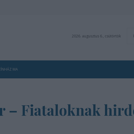
2026. augusztus 6., csütörtök
ZÍNHÁZ MA
– Fiataloknak hirdet