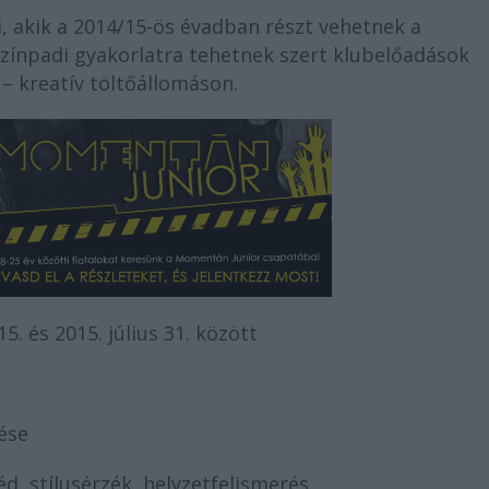
i, akik a 2014/15-ös évadban részt vehetnek a
zínpadi gyakorlatra tehetnek szert klubelőadások
 kreatív töltőállomáson.
. és 2015. július 31. között
ése
d, stílusérzék, helyzetfelismerés,