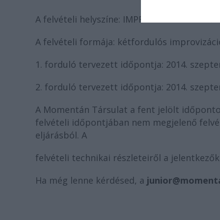
A felvételi helyszíne: IMPRÓ – Kreatív töltőá
A felvételi formája: kétfordulós improvizác
1. forduló tervezett időpontja: 2014. szept
2. forduló tervezett időpontja: 2014. szept
A Momentán Társulat a fent jelölt időponto
felvételi időpontjában nem megjelenő felvé
eljárásból. A
felvételi technikai részleteiről a jelentkező
Ha még lenne kérdésed, a
junior@momenta