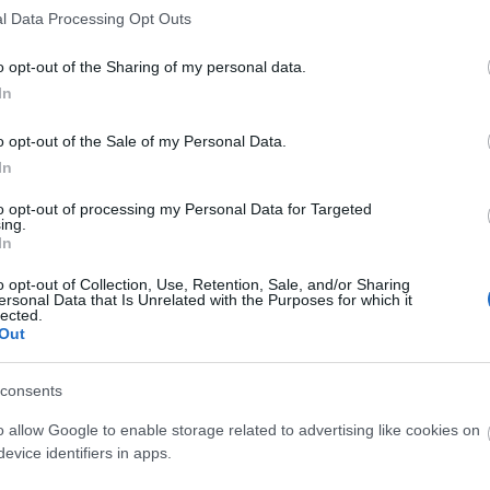
l Data Processing Opt Outs
em klasszikus színészképzés, nem biztosít
gy továbbjutást a hagyományos színházi világba! Ezz
o opt-out of the Sharing of my personal data.
In
izáció szakmai alapjait, gyakorlatát és elméletét, 
Momentánnal való hosszú távú együttműködés
o opt-out of the Sale of my Personal Data.
In
to opt-out of processing my Personal Data for Targeted
ing.
In
o opt-out of Collection, Use, Retention, Sale, and/or Sharing
ersonal Data that Is Unrelated with the Purposes for which it
lected.
Out
consents
o allow Google to enable storage related to advertising like cookies on
evice identifiers in apps.