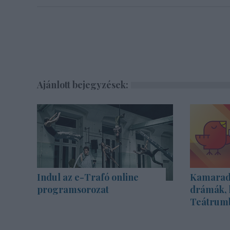
Ajánlott bejegyzések:
Indul az e-Trafó online
Kamarada
programsorozat
drámák, 
Teátrum