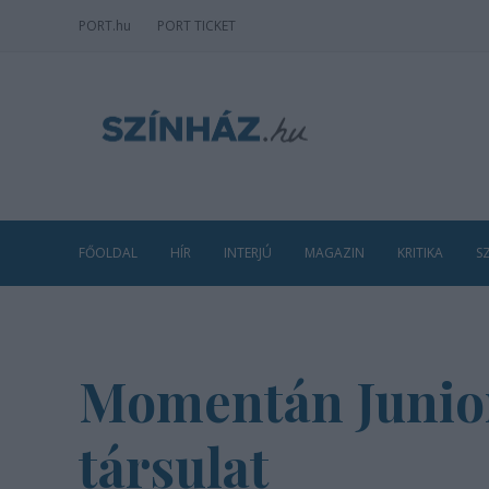
PORT
.hu
PORT TICKET
FŐOLDAL
HÍR
INTERJÚ
MAGAZIN
KRITIKA
S
Momentán Junior 
társulat