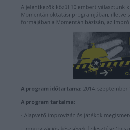
A jelentkezők közül 10 embert választunk k
Momentán oktatási programjában, illetve s
formájában a Momentán bázisán, az Impró –
A program időtartama:
2014. szeptember 15
A program tartalma:
- Alapvető improvizációs játékok megismer
- Improvizációs készségek fejlesztése (beszé