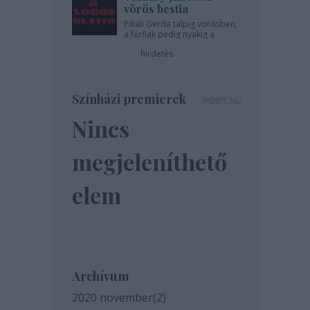
vörös bestia
Pikali Gerda talpig vörösben,
a férfiak pedig nyakig a
pácban - az Újszínházban!
hirdetés
Színházi premierek
Nincs
megjeleníthető
elem
Archívum
2020 november
(
2
)