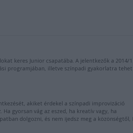
lokat keres Junior csapatába. A jelentkezők a 2014/1
i programjában, illetve színpadi gyakorlatra tehe
entkezését, akiket érdekel a színpadi improvizáció
Ha gyorsan vág az eszed, ha kreatív vagy, ha
apatban dolgozni, és nem ijedsz meg a közönségtől,