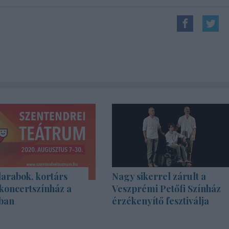
rabok, kortárs
Nagy sikerrel zárult a
koncertszínház a
Veszprémi Petőfi Színház
ban
érzékenyítő fesztiválja