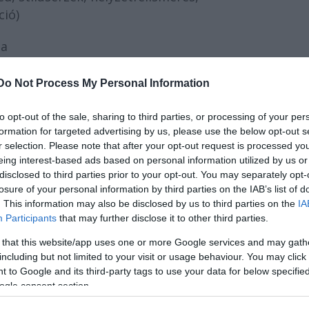
ció)
sa
ó integrálódás, azaz a repertoáron lévő
Do Not Process My Personal Information
i önkéntes feladatokban (jegyszedés, ruhatár,
to opt-out of the sale, sharing to third parties, or processing of your per
formation for targeted advertising by us, please use the below opt-out s
r selection. Please note that after your opt-out request is processed y
eing interest-based ads based on personal information utilized by us or
disclosed to third parties prior to your opt-out. You may separately opt-
)
losure of your personal information by third parties on the IAB’s list of
. This information may also be disclosed by us to third parties on the
IA
Participants
that may further disclose it to other third parties.
orlat)
 that this website/app uses one or more Google services and may gath
including but not limited to your visit or usage behaviour. You may click 
 to Google and its third-party tags to use your data for below specifi
ogle consent section.
: 95.250 Ft (70.000 Ft +áfa), részletfizetési lehetősé