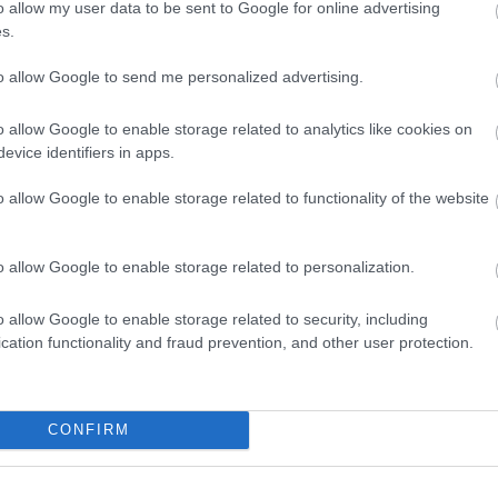
o allow my user data to be sent to Google for online advertising
s.
to allow Google to send me personalized advertising.
o allow Google to enable storage related to analytics like cookies on
evice identifiers in apps.
etkor és befejezett középiskolai tanulmányok
o allow Google to enable storage related to functionality of the website
o allow Google to enable storage related to personalization.
öltése, melynek része egy 1 perces videó üzenet
o allow Google to enable storage related to security, including
Junior tagja lenni, mert...... ?” (A videó üzenetet
cation functionality and fraud prevention, and other user protection.
a linkjét pedig tüntesd fel a jelentkezési lapon. Ha
szót is megadni!)
CONFIRM