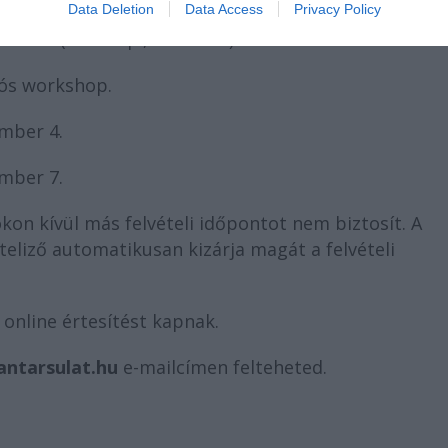
Data Deletion
Data Access
Privacy Policy
llomás (1066. Bp., Ó utca 4.)
iós workshop.
ember 4.
ember 7.
kon kívül más felvételi időpontot nem biztosít. A
teliző automatikusan kizárja magát a felvételi
k online értesítést kapnak.
ntarsulat.hu
e-mailcímen felteheted.