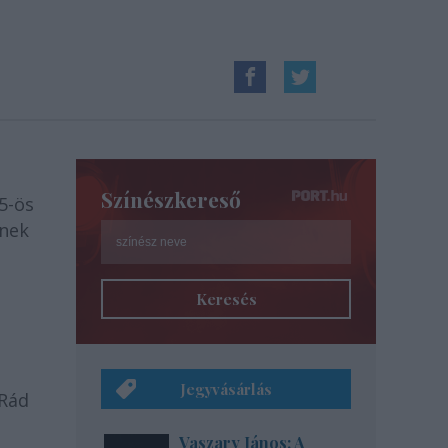
Színészkereső
5-ös
tnek
Keresés
Jegyvásárlás
 Rád
Vaszary János: A