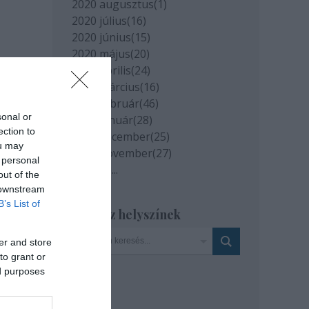
2020 augusztus
(
1
)
2020 július
(
16
)
2020 június
(
15
)
2020 május
(
20
)
2020 április
(
24
)
2020 március
(
16
)
2020 február
(
46
)
sonal or
2020 január
(
28
)
ection to
2019 december
(
25
)
ou may
2019 november
(
27
)
 personal
Tovább
...
out of the
 downstream
B’s List of
Szinház helyszínek
er and store
to grant or
ed purposes
ggel.