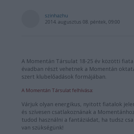
szinhazhu
2014. augusztus 08. péntek, 09:00
A Momentán Társulat 18-25 év közötti fiata
évadban részt vehetnek a Momentán oktatás
szert klubelőadások formájában.
A Momentán Társulat felhívása:
Várjuk olyan energikus, nyitott fiatalok jel
és szívesen csatlakoznának a Momentánhoz. 
tudod használni a fantáziádat, ha tudsz cs
van szükségünk!