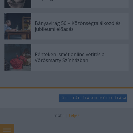
Bányavirág 50 – Közönségtalálkozó és
jubileumi előadás
Pénteken ismét online vetítés a
Vörösmarty Színházban
SÜTI BEÁLLÍTÁSOK MÓDOSÍTÁSA
mobil
|
teljes