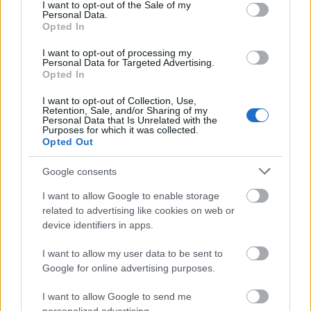
consent section.
az Acél Tollforgató és a Betűvető Lovag díjért
I want to opt-out of the Sale of my
Personal Data.
párbajozhatnak a résztvevők.
Opted In
I want to opt-out of processing my
Personal Data for Targeted Advertising.
Opted In
A mű utóéletéről a Napsugár kiadó gondoskodik: a
kiadó által legjobbnak ítélt mesejáték a
Műsorfüzet
I want to opt-out of Collection, Use,
című kiadvány hasábjain láthat napvilágot.
Retention, Sale, and/or Sharing of my
Personal Data that Is Unrelated with the
Purposes for which it was collected.
Opted Out
Google consents
Tervezz Óz birodalmat!
I want to allow Google to enable storage
related to advertising like cookies on web or
device identifiers in apps.
A Kolozsvári Magyar Napok alkalmával
, augusztus
I want to allow my user data to be sent to
22-én délelőtt
Óz
mulatságra készülünk
. A Farkas
Google for online advertising purposes.
utcában felállított színházsátorban az előadás jól
I want to allow Google to send me
ismert szereplői
Óz
dalokat és táncokat tanítanak