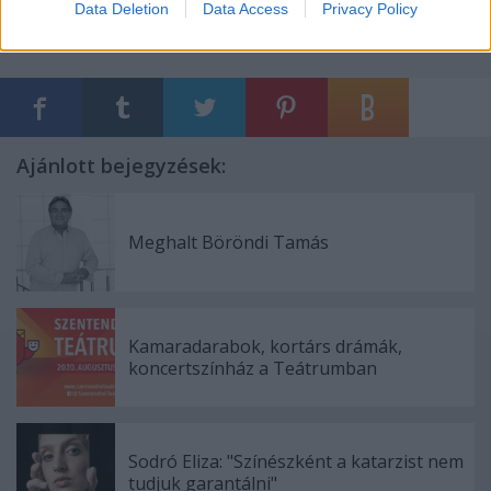
Data Deletion
Data Access
Privacy Policy
Ajánlott bejegyzések:
Meghalt Böröndi Tamás
Kamaradarabok, kortárs drámák,
koncertszínház a Teátrumban
Sodró Eliza: "Színészként a katarzist nem
tudjuk garantálni"