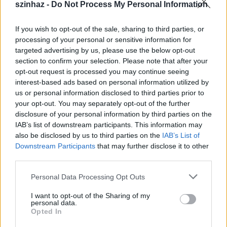
szinhaz -
Do Not Process My Personal Information
If you wish to opt-out of the sale, sharing to third parties, or
processing of your personal or sensitive information for
targeted advertising by us, please use the below opt-out
section to confirm your selection. Please note that after your
opt-out request is processed you may continue seeing
interest-based ads based on personal information utilized by
us or personal information disclosed to third parties prior to
your opt-out. You may separately opt-out of the further
disclosure of your personal information by third parties on the
IAB’s list of downstream participants. This information may
also be disclosed by us to third parties on the
IAB’s List of
Downstream Participants
that may further disclose it to other
third parties.
Please note that this website/app uses one or more Google
Personal Data Processing Opt Outs
A mesejátékok közül a
Laczkó Vass Róbert
által
services and may gather and store information including but
vezényelt gyerekzsűri feladata lesz kiválasztani a
not limited to your visit or usage behaviour. You may click to
I want to opt-out of the Sharing of my
personal data.
legjobbakat. A sátorban a legtekintélyesebb díjak
grant or deny consent to Google and its third-party tags to
Opted In
várnak kiosztásra; többek között a Nagy Körmölés,
use your data for below specified purposes in below Google