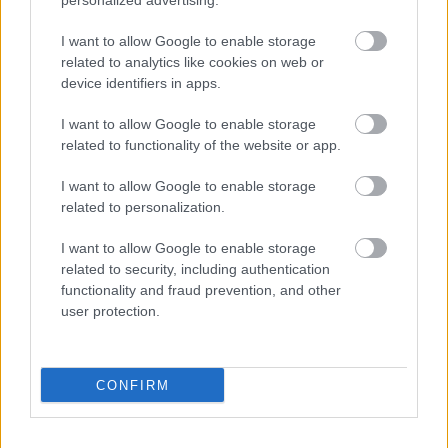
personalized advertising.
legifjabb rajongóiknak. De ahhoz, hogy mindenki
igazi
Óz
szereplővé válhasson, a nagy varázsló
I want to allow Google to enable storage
birodalmát is a sátorba kell hoznunk.
related to analytics like cookies on web or
device identifiers in apps.
I want to allow Google to enable storage
Kíváncsian várjuk díszlet- és jelmezterv ötleteiteket,
related to functionality of the website or app.
melyekkel az Apróteraszt mesés birodalommá
varázsolhatjuk. A terveket legkésőbb
augusztus 19-
I want to allow Google to enable storage
éig
várjuk
a színház portáján leadott borítékban
.
related to personalization.
Jelige: „Óz”!
I want to allow Google to enable storage
related to security, including authentication
functionality and fraud prevention, and other
A legígéretesebb tervezők rajzait a Napsugár és a
user protection.
Szivárvány választja ki és jelenteti meg az októberi
lapszámban.
CONFIRM