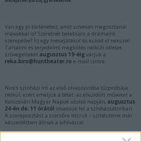
Mesejáték-párbaj gyerekeknek
Van egy jó történeted, amit szívesen megosztanál
másokkal is? Szeretnél belebújni a drámaíró
szerepébe? Írj egy mesejátékot és küldd el nekünk!
Tartalmi és terjedelmi megkötés nélküli ötletes
szövegeiteket
augusztus 19-éig
várjuk a
reka.biro@huntheater.ro
e-mail címre.
Nincs színházi író az első olvasópróba tűzpróbája
nélkül, ezért emeljük a tétet: az elküldött műveket a
Kolozsvári Magyar Napok utolsó napján,
augusztus
24-én de. 11 órától
olvassuk fel a színházsátorban.
A szereposztást a szerzőre bízzuk – színészeink már
készenlétben állnak a kihívásra!