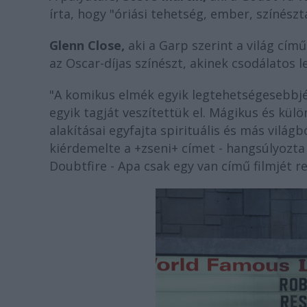
írta, hogy "óriási tehetség, ember, színészt
Glenn Close,
aki a Garp szerint a világ cím
az Oscar-díjas színészt, akinek csodálatos le
"A komikus elmék egyik legtehetségesebbjé
egyik tagját veszítettük el. Mágikus és kül
alakításai egyfajta spirituális és más világ
kiérdemelte a +zseni+ címet - hangsúlyozt
Doubtfire - Apa csak egy van című filmjét r