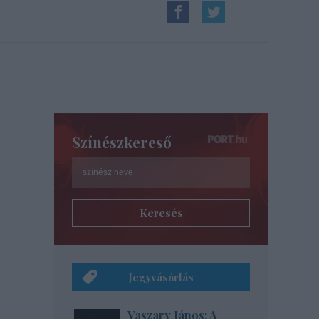
Színészkereső
Keresés
Jegyvásárlás
Vaszary János: A