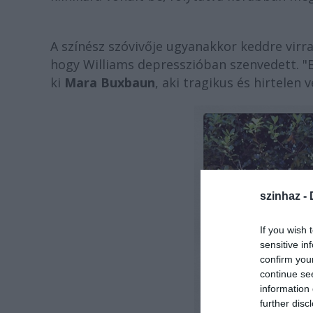
A színész szóvivője ugyanakkor keddre vir
hogy Williams depresszióban szenvedett. "Bi
ki
Mara Buxbaun
, aki tragikus és hirtelen 
szinhaz -
If you wish 
sensitive in
confirm you
continue se
information 
further disc