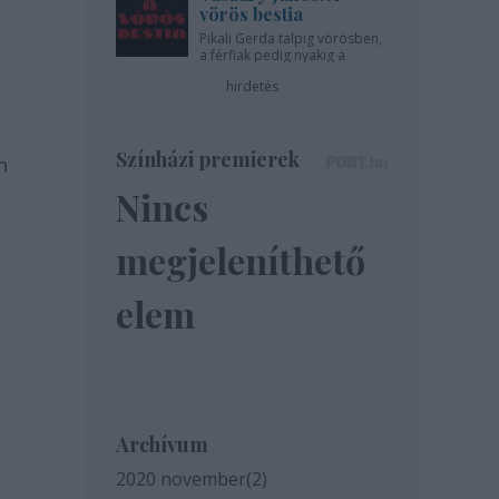
vörös bestia
Pikali Gerda talpig vörösben,
a férfiak pedig nyakig a
pácban - az Újszínházban!
hirdetés
Színházi premierek
n
Nincs
megjeleníthető
elem
Archívum
2020 november
(
2
)