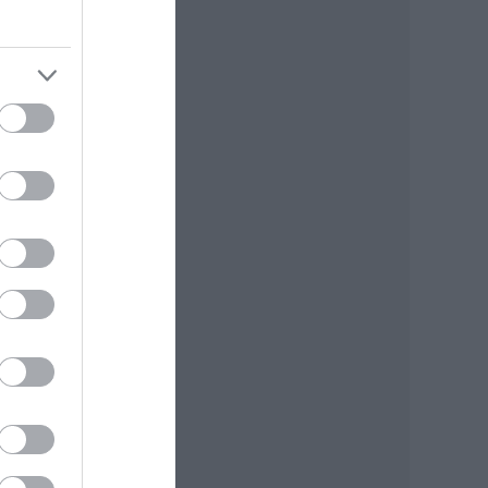
y a
en