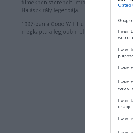
filmekben szerepelt, mint a Holt költők tá
Opted 
Halászkirály legendája.
Google 
1997-ben a Good Will Huntingban hozta élet
megkapta a legjobb mellékszereplőnek járó
I want t
web or d
I want t
purpose
I want 
I want t
web or d
I want t
or app.
I want t
I want t