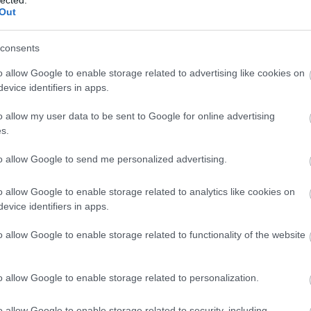
rsasága, az Ébredések -
Robert De Niro
oldalán - vag
Out
consents
e talán legjobb alakítását, amiért a következő évb
 Oscart.
o allow Google to enable storage related to advertising like cookies on
evice identifiers in apps.
o allow my user data to be sent to Google for online advertising
s.
to allow Google to send me personalized advertising.
o allow Google to enable storage related to analytics like cookies on
evice identifiers in apps.
o allow Google to enable storage related to functionality of the website
o allow Google to enable storage related to personalization.
o allow Google to enable storage related to security, including