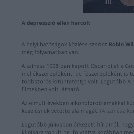
A depresszió ellen harcolt
A helyi hatóságok közlése szerint
Robin Wil
még folyamatban van.
A színész 1998-ban kapott Oscar-díjat a Go
mellékszereplőként, de főszereplőként is tö
többszörös kitüntetettje volt. Legutóbb A
filmekben volt látható.
Az elmúlt években alkoholproblémákkal küsz
kezelésnek vetette alá magát.
(A színész k
Legutóbb júliusban érkezett hír arról, hog
klinikára vonult be, folytatva korábban me