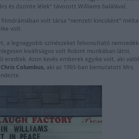
árs és őszinte lélek" távozott Williams halálával.
ű filmdrámában volt társa "nemzeti kincsként" mélta
lke volt.
t, a legnagyobb színészeket felvonultató nemzedék
önlegesen kiváltságos volt Robint munkában látni,
ból eredtek. Azon kevés emberek egyike volt, aki val
a
Chris Columbus,
aki az 1993-ban bemutatott Mrs.
endezte.