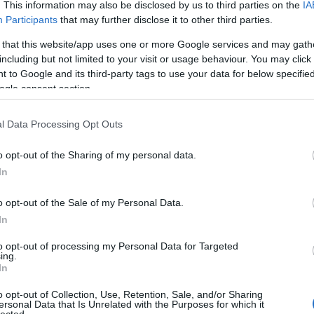
. This information may also be disclosed by us to third parties on the
IA
Participants
that may further disclose it to other third parties.
 that this website/app uses one or more Google services and may gath
including but not limited to your visit or usage behaviour. You may click 
 to Google and its third-party tags to use your data for below specifi
ogle consent section.
 fotója, amelyet
instagram
oldalán tett közzé.
l Data Processing Opt Outs
o opt-out of the Sharing of my personal data.
In
 Chicagóban. Egyedüli gyerekként nőtt fel, így sokszo
ott. Fiatal kora óta kitűnt gyors és pergő humoráv
o opt-out of the Sale of my Personal Data.
In
n lépett fel 1980-ban, majd drámai oldalát csillogt
to opt-out of processing my Personal Data for Targeted
ing.
enn Close
oldalán. Csillaga akkor emelkedett a
In
m!-ban lemezlovast alakított.
o opt-out of Collection, Use, Retention, Sale, and/or Sharing
0-as évek végén és a 90-es évek elején olyan sikeres
ersonal Data that Is Unrelated with the Purposes for which it
lected.