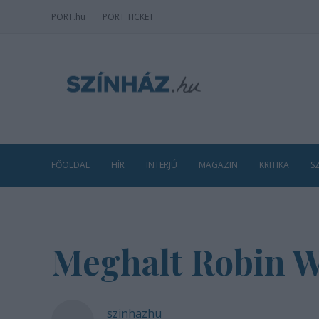
PORT
.hu
PORT TICKET
FŐOLDAL
HÍR
INTERJÚ
MAGAZIN
KRITIKA
S
Meghalt Robin W
szinhazhu