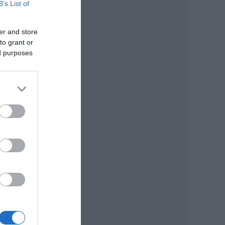
B’s List of
er and store
to grant or
ed purposes
r
al.
atta