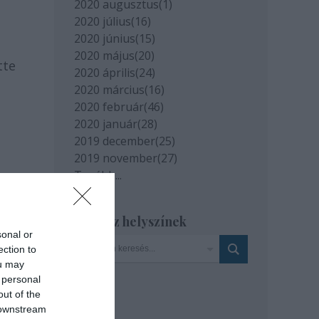
2020 augusztus
(
1
)
2020 július
(
16
)
2020 június
(
15
)
,
2020 május
(
20
)
tte
2020 április
(
24
)
2020 március
(
16
)
2020 február
(
46
)
2020 január
(
28
)
2019 december
(
25
)
2019 november
(
27
)
Tovább
...
Szinház helyszínek
sonal or
ection to
ou may
 personal
out of the
 downstream