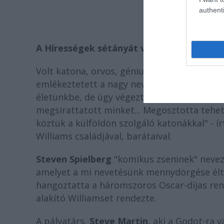
authenti
A Hírességek sétányát virágokkal, emléküz
Volt katona, orvos, géniusz, pesztonka, ál
emlékeztetett a nagy nevettető szerepeir
életünkbe, de úgy végezte, hogy az emberi
megsirattatott minket... Megosztotta tehet
köztük a külföldön szolgáló katonákkal" - í
Williams családjával, barátaival.
Steven Spielberg
"komikus zseninek" nevezt
amelyet a mi nevetésünk mennydörgése éltet
hangoztatta a háromszoros Oscar-díjas ren
alakító Williamset rendezte.
A pályatárs,
Steve Martin,
aki a Godot-ra v