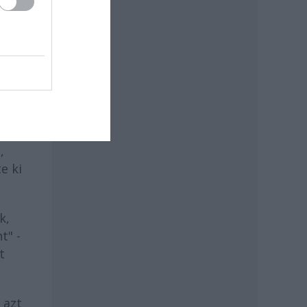
i
t
s
,
e ki
k,
t" -
t
 azt