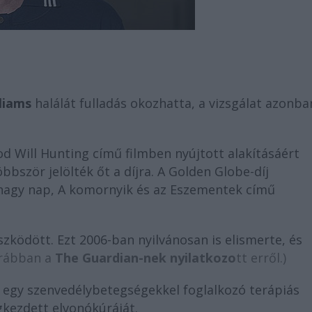
liams
halálát fulladás okozhatta, a vizsgálat azonba
od Will Hunting című filmben nyújtott alakításáért
bbször jelölték őt a díjra. A Golden Globe-díj
 nagy nap, A komornyik és az Eszementek című
ködött. Ezt 2006-ban nyilvánosan is elismerte, és
orábban a
The Guardian-nek nyilatkozo
tt erről.)
y egy szenvedélybetegségekkel foglalkozó terápiás
gkezdett elvonókúráját.