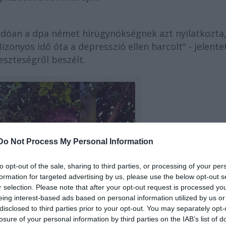
radóan a dpa német hírügynökségnek azt nyilatkozta
zonyos idő óta a depresszió ellen harcolt" - jelente
veszteségről beszélt.
Do Not Process My Personal Information
to opt-out of the sale, sharing to third parties, or processing of your per
formation for targeted advertising by us, please use the below opt-out s
r selection. Please note that after your opt-out request is processed y
eing interest-based ads based on personal information utilized by us or
disclosed to third parties prior to your opt-out. You may separately opt-
losure of your personal information by third parties on the IAB’s list of