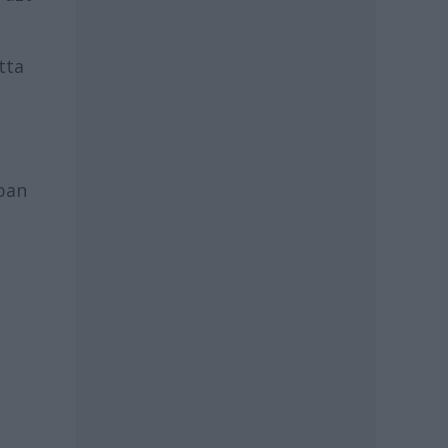
tta
óban