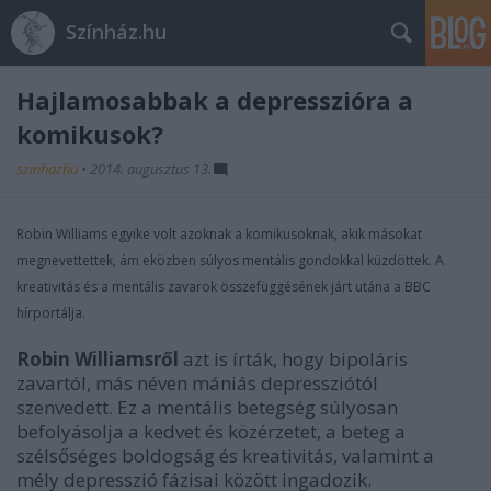
Színház.hu
Hajlamosabbak a depresszióra a
komikusok?
szinhazhu
•
2014. augusztus 13.
Robin Williams egyike volt azoknak a komikusoknak, akik másokat
megnevettettek, ám eközben súlyos mentális gondokkal küzdöttek. A
kreativitás és a mentális zavarok összefüggésének járt utána a BBC
hírportálja.
Robin Williamsről
azt is írták, hogy bipoláris
zavartól, más néven mániás depressziótól
szenvedett. Ez a mentális betegség súlyosan
befolyásolja a kedvet és közérzetet, a beteg a
szélsőséges boldogság és kreativitás, valamint a
mély depresszió fázisai között ingadozik.