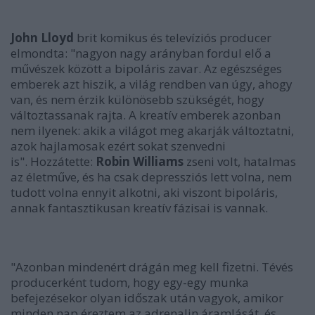
John Lloyd
brit komikus és televíziós producer
elmondta: "nagyon nagy arányban fordul elő a
művészek között a bipoláris zavar. Az egészséges
emberek azt hiszik, a világ rendben van úgy, ahogy
van, és nem érzik különösebb szükségét, hogy
változtassanak rajta. A kreatív emberek azonban
nem ilyenek: akik a világot meg akarják változtatni,
azok hajlamosak ezért sokat szenvedni
is". Hozzátette:
Robin Williams
zseni volt, hatalmas
az életműve, és ha csak depressziós lett volna, nem
tudott volna ennyit alkotni, aki viszont bipoláris,
annak fantasztikusan kreatív fázisai is vannak.
"Azonban mindenért drágán meg kell fizetni. Tévés
producerként tudom, hogy egy-egy munka
befejezésekor olyan időszak után vagyok, amikor
minden nap éreztem az adrenalin áramlását, és