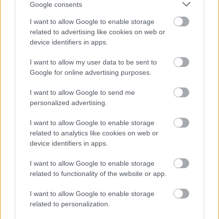
Nick Maguire
, a Southamptoni Egyetem klinikai
Google consents
pszichológusa szerint lehet kapcsolat a depresszió
I want to allow Google to enable storage
és a komikum között, ám ez "nem túl erős".
related to advertising like cookies on web or
Sokféleképpen kezelik az emberek a
device identifiers in apps.
depressziójukat, gyakran elszigetelik magukat,
mások azonban azzal is csillapíthatják a gyötrő
I want to allow my user data to be sent to
érzések hatását egy ideig, ha megnevettetik a
Google for online advertising purposes.
többieket, akik ezért szeretik őket -
hangsúlyozta. "Sajnos időnként nagyon rövid ideig
I want to allow Google to send me
tart az enyhülés. Amíg tart a nevetés, nincs baj, ám
personalized advertising.
ha hazaért a komikus, mit tud tenni?" - mondta a
pszichológus.
I want to allow Google to enable storage
related to analytics like cookies on web or
device identifiers in apps.
I want to allow Google to enable storage
Robin Williams
a nyilvánosság előtt úgy tűnt,
related to functionality of the website or app.
mindig szerepet játszik, szórta a poénokat, hogy
megnevettesse az embereket. Nem titkolta
I want to allow Google to enable storage
alkoholproblémáit és házasságai kudarcát,
related to personalization.
interjúiban azonban sokkal óvatosabban beszélt a
félelmeiről. "Ahányszor depressziós az ember, ott a