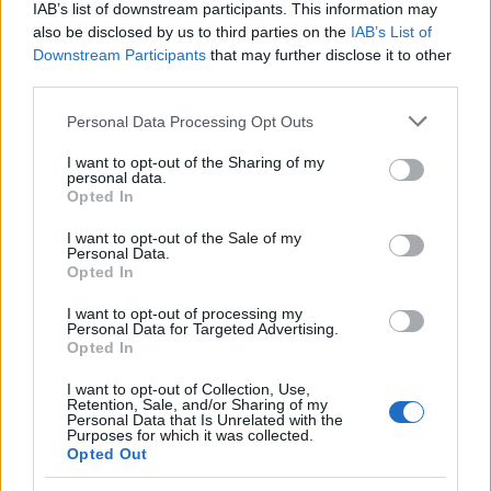
IAB’s list of downstream participants. This information may
also be disclosed by us to third parties on the
IAB’s List of
Az Oxfordi Egyetem kutatóinak egy januárban
Downstream Participants
that may further disclose it to other
közzétett tanulmánya szerint a komikusoknak sok a
third parties.
kóros személyiségjegye. Az eredményt úgy kapták,
Please note that this website/app uses one or more Google
hogy 523 komikussal - brit, amerikai és ausztrál
Personal Data Processing Opt Outs
services and may gather and store information including but
férfiakkal és nőkkel - töltettek ki a kérdőívet a
not limited to your visit or usage behaviour. You may click to
I want to opt-out of the Sharing of my
személyiségükről.
personal data.
grant or deny consent to Google and its third-party tags to
Opted In
use your data for below specified purposes in below Google
consent section.
Gordon Clarigde
, a kutatás vezetője hangsúlyozta:
I want to opt-out of the Sale of my
Personal Data.
az eredmények alapján a komikusok extrém,
Opted In
időnként ellentmondásos személyiségjegyekkel
rendelkeznek, egyrészt befelé fordulók,
I want to opt-out of processing my
Personal Data for Targeted Advertising.
depressziósak, szkizoidok, másrészt extrovertáltak
Opted In
és mániások. Lehetséges, hogy a komédiázás, vagyis
az extrovertált oldaluk a depresszió kezelésének egy
I want to opt-out of Collection, Use,
Retention, Sale, and/or Sharing of my
módja, bár ez természetesen nem igaz minden
Personal Data that Is Unrelated with the
komikusra - tette hozzá.
Purposes for which it was collected.
Opted Out