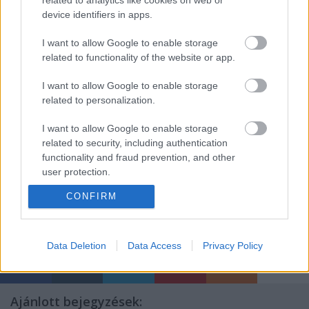
related to analytics like cookies on web or
maximálisan azonosul a megformált figurával, érzékivé
device identifiers in apps.
teszi az antik bölcseletet, formát ad a szofisztikált
észjárásnak, pontosan érzékeli és kiaknázza a tér s az
I want to allow Google to enable storage
idő koordinátáit”
- írta Kovács Dezső.
related to functionality of the website or app.
I want to allow Google to enable storage
Az előadásra jegyek válthatók online a
related to personalization.
www.biletmaster.ro oldalon, augusztus 26-tól a
színház jegypénztáraiban valamint az előadás előtt
I want to allow Google to enable storage
egy órával a helyszínen.
related to security, including authentication
functionality and fraud prevention, and other
user protection.
CONFIRM
Data Deletion
Data Access
Privacy Policy
Ajánlott bejegyzések: