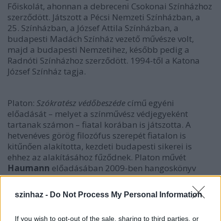
Főiskolát, ahonnan a debreceni Csokonai Színházhoz
szerződött. Játszott a Pécsi Nemzeti Színházban, a
25. Színházban, a József Attila Színházban, a
budapesti Madách Színház vezető művésze volt,
majd a budapesti Nemzetihez, később pedig a
Radnóti Színházhoz szerződött. 1994-től a Katona
József Színház tagja.
Platon:
Szókratész védőbeszéde
című egyéni
előadását – melyet a színművész védjegyeként
tartanak számon – fiatal korában is játszotta. A
hetvenéves görög filozófus szerepét fiatalon is
kitűnően alakította, kezdeti budapesti sikerei is
ehhez az alakításához fűződnek. Platon művét
Haumann
előadásában 2009-ben hangoskönyv
formájában is kiadták.
szinhaz -
Do Not Process My Personal Information
If you wish to opt-out of the sale, sharing to third parties, or