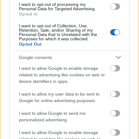
megtestesítve, egy lázasan az élet értelmét kutató,
I want to opt-out of processing my
mindenen elmélyülten töprengő, de olykor heves,
Personal Data for Targeted Advertising.
akár könnyen dühbe jövő, aztán ezen is
Opted In
elgondolkodó tudóst személyesített meg, mohó
I want to opt-out of Collection, Use,
játékkedvvel, "ide nekem az oroszlánt is!" jellegű
Retention, Sale, and/or Sharing of my
tettvággyal. – írja a Népszava a felújítást hirdető
Personal Data that Is Unrelated with the
Purposes for which it was collected.
cikkében.
Opted Out
Google consents
„Haumann remeklésében - mert hisz ez a hosszú-hosszú
évek, évtizedek alatt végtelenül kiérlelt és kőkeménnyé
I want to allow Google to enable storage
csiszolt szerepformálás igazi színészi mestermunka - az
related to advertising like cookies on web or
a legmegkapóbb, hogy módfelett takarékosan,
device identifiers in apps.
mondhatni, visszafogottan él jól ismert és sokszor
I want to allow my user data to be sent to
megcsillogtatott művészi eszközeivel.
Google for online advertising purposes.
Hangszínváltásaival, hangjának mélységével és
magasságaival, aprólékosan kidolgozott ironikus
I want to allow Google to send me
mimikájával, magával ragadó gesztusaival. Pedig újra
personalized advertising.
és sokadszorra is elővett és „újrajátszott"
Szókratészében, pályájának eme emblematikus nagy
I want to allow Google to enable storage
szerepében Haumann nem tesz mást, „csak"