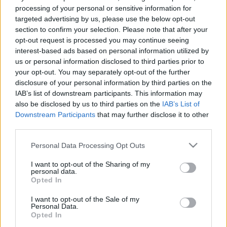
processing of your personal or sensitive information for
targeted advertising by us, please use the below opt-out
section to confirm your selection. Please note that after your
opt-out request is processed you may continue seeing
interest-based ads based on personal information utilized by
us or personal information disclosed to third parties prior to
your opt-out. You may separately opt-out of the further
disclosure of your personal information by third parties on the
IAB’s list of downstream participants. This information may
also be disclosed by us to third parties on the
IAB’s List of
Downstream Participants
that may further disclose it to other
third parties.
Please note that this website/app uses one or more Google
Personal Data Processing Opt Outs
services and may gather and store information including but
not limited to your visit or usage behaviour. You may click to
I want to opt-out of the Sharing of my
A Kossuth- és Jászai Mari-díjas érdemes színművész
personal data.
grant or deny consent to Google and its third-party tags to
Opted In
2011-ben – immár életkorban közelebb állva a
use your data for below specified purposes in below Google
szerephez – újította fel produkcióját, amelyet azóta
consent section.
I want to opt-out of the Sale of my
is sikerrel játszik. Az időszámítás előtti görög
Personal Data.
filozófia nagy korszakának vezető személyét
Opted In