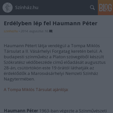
Színház.hu
Erdélyben lép fel Haumann Péter
szinhazhu
•
2014. augusztus 16.
Haumann Pétert látja vendégül a Tompa Miklós
Társulat a II. Vásárhelyi Forgatag keretén belül. A
budapesti színművész a Platon szövegéből készült
Szókratész védőbeszéde című előadását augusztus
28-án, csütörtökön este 19 órától láthatják az
érdeklődők a Marosvásárhelyi Nemzeti Színház
Nagytermében.
A Tompa Miklós Társulat ajánlója:
Haumann Péter
1963-ban végezte a Színművészeti