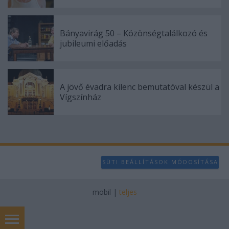
Bányavirág 50 – Közönségtalálkozó és
jubileumi előadás
A jövő évadra kilenc bemutatóval készül a
Vígszínház
SÜTI BEÁLLÍTÁSOK MÓDOSÍTÁSA
mobil
|
teljes