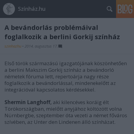
Színház.hu
A bevándorlás problémáival
foglalkozik a berlini Gorkij színház
szinhazhu
•
2014. augusztus 17.
Első török származású igazgatójának köszönhetően
a berlini Makszim Gorkij színház a bevándorló
németek fóruma lett, repertoárja nagy része
foglalkozik a bevándorlással, mindenekelőtt az
integrációval kapcsolatos kérdésekkel.
Shermin Langhoff,
aki kilencéves koráig élt
Törökországban, mielőtt anyjához költözött volna
Nürnbergbe, szeptember óta vezeti a német főváros
szívében, az Unter den Lindenen álló színházat.