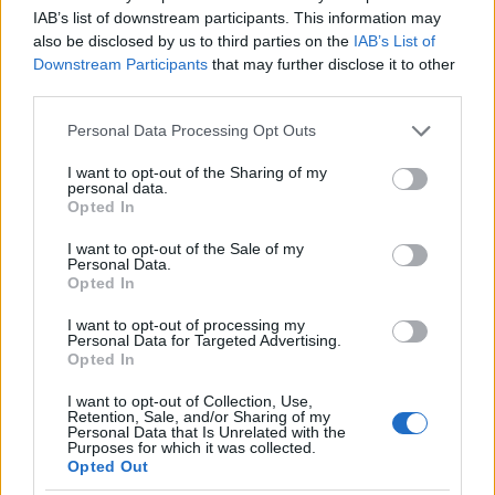
IAB’s list of downstream participants. This information may
also be disclosed by us to third parties on the
IAB’s List of
Downstream Participants
that may further disclose it to other
A Gorkij előtt Langhoff a nagyszámú török lakosa
third parties.
miatt "kis Isztambulnak" is becézett Kreuzberg
Please note that this website/app uses one or more Google
Personal Data Processing Opt Outs
negyed egyik színházát vezette.
services and may gather and store information including but
A Gorkij 17 színésze közül 12 első- vagy
not limited to your visit or usage behaviour. You may click to
I want to opt-out of the Sharing of my
másodgenerációs bevándorló. "Olyan színészeket
personal data.
grant or deny consent to Google and its third-party tags to
Opted In
választunk, akik nemcsak klasszikus darabokat
use your data for below specified purposes in below Google
tudnak játszani, de a saját történelmükből és az
consent section.
I want to opt-out of the Sale of my
élményeikből is hozzá tudnak adni valamit" -
Personal Data.
mondta
Shermin Langhoff.
Opted In
I want to opt-out of processing my
Personal Data for Targeted Advertising.
A bemutatott darabok között van A szoknya napja
Opted In
című, a francia
Jean-Paul Lilienfeld
rendezte
filmdráma ihlette Verrücktes Blut (Bolond vér). A film
I want to opt-out of Collection, Use,
Retention, Sale, and/or Sharing of my
francia külvárosi iskolában dolgozó középiskolai
Personal Data that Is Unrelated with the
Purposes for which it was collected.
irodalomtanár életét mutatja be, aki egy, a
Opted Out
diákokkal való szóváltás után előkerült pisztollyal