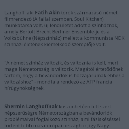
Langhoff, aki
Fatih Akin
török származású német
filmrendező (A fallal szemben, Soul Kitchen)
munkatársa volt, új lendületet adott a színháznak,
amely Bertolt Brecht Berliner Ensemble-je és a
Volksbühne (Népszínház) mellett a kommunista NDK
színházi életének kiemelkedő szereplője volt.
"A német színház változik, és változnia is kell, mert
maga Németország is változik. Magától értetődőnek
tartom, hogy a bevándorlók is hozzájárulnak ehhez a
változáshoz" - mondta a rendező az AFP francia
hírügynökségnek.
Shermin Langhoffnak
köszönhetően tett szert
népszerűségre Németországban a bevándorlók
problémáival foglalkozó színház, ami fáziskéséssel
történt több más európai országhoz, így Nagy-