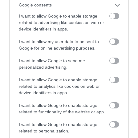
túszul ejt egy osztályt.
Google consents
I want to allow Google to enable storage
Az egyik diákot az 1986-ban Berlinben török
related to advertising like cookies on web or
családban született
Tamer Arslan
játssza, aki
device identifiers in apps.
elmondta: a fegyvert leszámítva maga is átélt a
színpadon bemutatottakhoz hasonló jelenteket.
I want to allow my user data to be sent to
Google for online advertising purposes.
Jens Hillja,
a Gorkij társrendezője hangsúlyozta: a
I want to allow Google to send me
színész mint olyan a maga történetével az érdekes.
personalized advertising.
Ezért választanak különleges embereket, nemcsak
I want to allow Google to enable storage
bevándorló családban született, de másféle,
related to analytics like cookies on web or
fogyatékkal élő, homoszexuális, leszbikus
device identifiers in apps.
színészeket is.
I want to allow Google to enable storage
related to functionality of the website or app.
Yael Ronen
izraeli dramaturg-rendező darabjában,
I want to allow Google to enable storage
a Common Groundban három színész lép fel, akik a
related to personalization.
volt Jugoszláviából származnak: 1991 és 2001 között