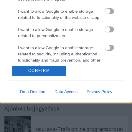
a felvételről.
I want to allow Google to enable storage
related to functionality of the website or app.
A pályázat elbírálásának határideje: 2014.
I want to allow Google to enable storage
augusztus 29.
related to personalization.
I want to allow Google to enable storage
related to security, including authentication
functionality and fraud prevention, and other
user protection.
CONFIRM
Data Deletion
Data Access
Privacy Policy
Ajánlott bejegyzések:
Indul az e-Trafó online programsorozat