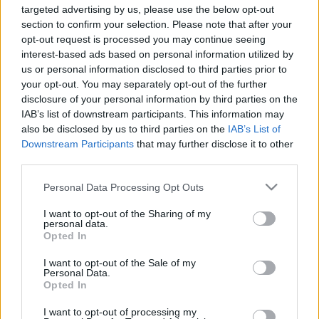
Az illetmény megállapítására és a juttatásokra a
targeted advertising by us, please use the below opt-out
"Közalkalmazottak
section to confirm your selection. Please note that after your
jogállásáról szóló" 1992. évi XXXIII. törvény
opt-out request is processed you may continue seeing
rendelkezései az irányadóak.
interest-based ads based on personal information utilized by
us or personal information disclosed to third parties prior to
your opt-out. You may separately opt-out of the further
disclosure of your personal information by third parties on the
Pályázati feltételek:
IAB’s list of downstream participants. This information may
- szakmunkásképző,
also be disclosed by us to third parties on the
IAB’s List of
- büntetlen előélet és cselekvőképesség.
Downstream Participants
that may further disclose it to other
Érettségi előnyt jelent.
third parties.
Please note that this website/app uses one or more Google
Personal Data Processing Opt Outs
services and may gather and store information including but
not limited to your visit or usage behaviour. You may click to
I want to opt-out of the Sharing of my
A pályázat részeként benyújtandó iratok, igazolások:
personal data.
grant or deny consent to Google and its third-party tags to
- fényképes szakmai önéletrajz,
Opted In
use your data for below specified purposes in below Google
- iskolai végzettséget, képzettséget igazoló okiratok
consent section.
másolata.
I want to opt-out of the Sale of my
Personal Data.
Opted In
I want to opt-out of processing my