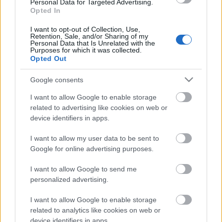
Personal Data for Targeted Advertising.
A munkakör betölthetőségének időpontja: 2014.
Opted In
szeptember 1.
A munkakör a pályázatok elbírálását követően
I want to opt-out of Collection, Use,
azonnal betölthető.
Retention, Sale, and/or Sharing of my
Personal Data that Is Unrelated with the
Purposes for which it was collected.
Opted Out
A pályázat benyújtásának határideje: 2014.
Google consents
augusztus 28.
I want to allow Google to enable storage
A pályázatok benyújtásának módja: elektronikusan,
related to advertising like cookies on web or
a
device identifiers in apps.
muszaki@kecskemetikatona.hu email címre, vagy
személyesen a színház portáján leadható.
I want to allow my user data to be sent to
Információ: Kovács György, 06-70-5376-511
Google for online advertising purposes.
I want to allow Google to send me
personalized advertising.
A pályázat elbírálásának módja, rendje:
A beérkezett pályázatok alapján kiválasztott
I want to allow Google to enable storage
jelentkezőket személyes
related to analytics like cookies on web or
beszélgetésre hívjuk, és ezt követően döntés születik
device identifiers in apps.