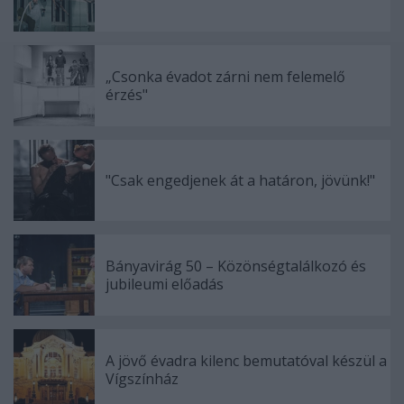
„Csonka évadot zárni nem felemelő
érzés"
"Csak engedjenek át a határon, jövünk!"
Bányavirág 50 – Közönségtalálkozó és
jubileumi előadás
A jövő évadra kilenc bemutatóval készül a
Vígszínház