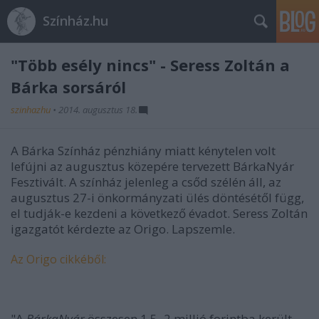
Színház.hu
"Több esély nincs" - Seress Zoltán a
Bárka sorsáról
szinhazhu
•
2014. augusztus 18.
A Bárka Színház pénzhiány miatt kénytelen volt
lefújni az augusztus közepére tervezett BárkaNyár
Fesztivált. A színház jelenleg a csőd szélén áll, az
augusztus 27-i önkormányzati ülés döntésétől függ,
el tudják-e kezdeni a következő évadot. Seress Zoltán
igazgatót kérdezte az Origo. Lapszemle.
Az Origo cikkéből:
"A
BárkaNyár
összesen 1,5–2 millió forintba került