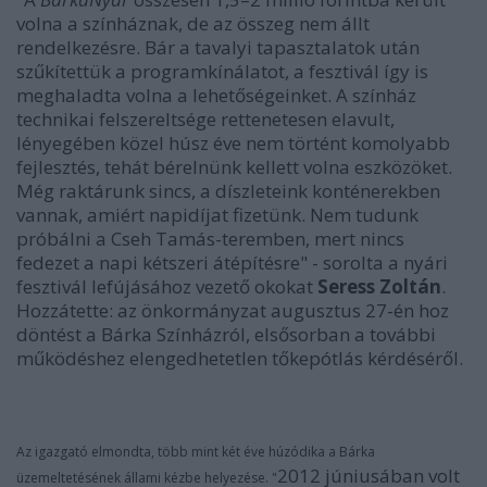
volna a színháznak, de az összeg nem állt
rendelkezésre. Bár a tavalyi tapasztalatok után
szűkítettük a programkínálatot, a fesztivál így is
meghaladta volna a lehetőségeinket. A színház
technikai felszereltsége rettenetesen elavult,
lényegében közel húsz éve nem történt komolyabb
fejlesztés, tehát bérelnünk kellett volna eszközöket.
Még raktárunk sincs, a díszleteink konténerekben
vannak, amiért napidíjat fizetünk. Nem tudunk
próbálni a Cseh Tamás-teremben, mert nincs
fedezet a napi kétszeri átépítésre" - sorolta a nyári
fesztivál lefújásához vezető okokat
Seress Zoltán
.
Hozzátette: az önkormányzat augusztus 27-én hoz
döntést a Bárka Színházról, elsősorban a további
működéshez elengedhetetlen tőkepótlás kérdéséről.
Az igazgató elmondta, több mint két éve húzódika a Bárka
2012 júniusában volt
üzemeltetésének állami kézbe helyezése. "