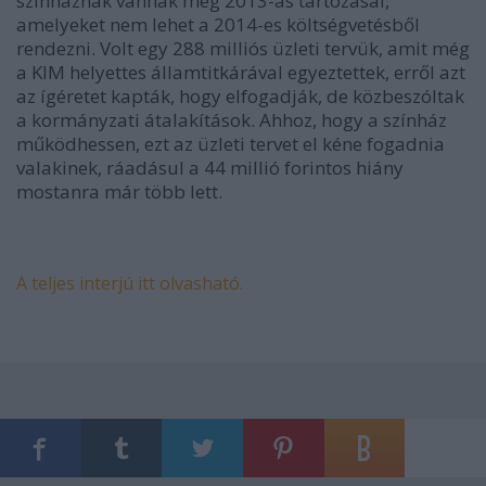
színháznak vannak még 2013-as tartozásai,
amelyeket nem lehet a 2014-es költségvetésből
rendezni. Volt egy 288 milliós üzleti tervük, amit még
a KIM helyettes államtitkárával egyeztettek, erről azt
az ígéretet kapták, hogy elfogadják, de közbeszóltak
a kormányzati átalakítások. Ahhoz, hogy a színház
működhessen, ezt az üzleti tervet el kéne fogadnia
valakinek, ráadásul a 44 millió forintos hiány
mostanra már több lett.
A teljes interjú itt olvasható.