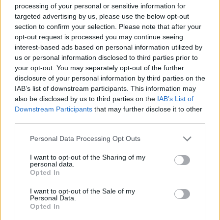
processing of your personal or sensitive information for
targeted advertising by us, please use the below opt-out
section to confirm your selection. Please note that after your
opt-out request is processed you may continue seeing
interest-based ads based on personal information utilized by
us or personal information disclosed to third parties prior to
your opt-out. You may separately opt-out of the further
disclosure of your personal information by third parties on the
IAB’s list of downstream participants. This information may
also be disclosed by us to third parties on the
IAB’s List of
Downstream Participants
that may further disclose it to other
third parties.
Please note that this website/app uses one or more Google
Personal Data Processing Opt Outs
services and may gather and store information including but
not limited to your visit or usage behaviour. You may click to
I want to opt-out of the Sharing of my
personal data.
grant or deny consent to Google and its third-party tags to
Fotó: Origo
Opted In
use your data for below specified purposes in below Google
consent section.
I want to opt-out of the Sale of my
Personal Data.
Opted In
"Több esély nincs. Ráadásul a kiemelt intézményi