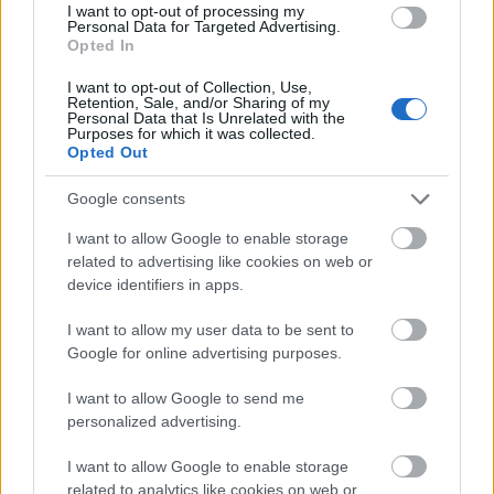
regisztrációval is problémák merültek fel. Az előadó-
I want to opt-out of processing my
művészeti törvény szerint ehhez élő, működő
Personal Data for Targeted Advertising.
Opted In
közszolgáltatási szerződésnek kell lennie a színház
és a kérelmet beadó fenntartó, vagyis az
I want to opt-out of Collection, Use,
önkormányzat között. Ha az önkormányzat nem
Retention, Sale, and/or Sharing of my
Personal Data that Is Unrelated with the
kezdeményezi ezt, akkor a színház nem jogosult
Purposes for which it was collected.
támogatásra a központi költségvetésből. A júliusi
Opted Out
határidőre a regisztráció nem teljesült, kérdés, hogy
van-e türelmi idő ebben" - mondta
Seress Zoltán
.
Google consents
Hozzátette: a törvény szerint a mandátum lejárta
I want to allow Google to enable storage
előtt fél évvel ki kell írnia a pályázatot az
related to advertising like cookies on web or
önkormányzatnak, ez májusban lett volna esedékes,
device identifiers in apps.
de ez sem történt meg.
I want to allow my user data to be sent to
Google for online advertising purposes.
A szeptember 27-re tervezett
A gyilkos
című
I want to allow Google to send me
bemutató sorsáról
Seress Zoltán
így szólt: "Mi
personalized advertising.
június 7-ig megcsináltuk a darabot, hat-hét próba
után bemutatnánk szeptember végén. Az alkotókat
I want to allow Google to enable storage
értelemszerűen június 7-ig fizettük ki, a többi a
related to analytics like cookies on web or