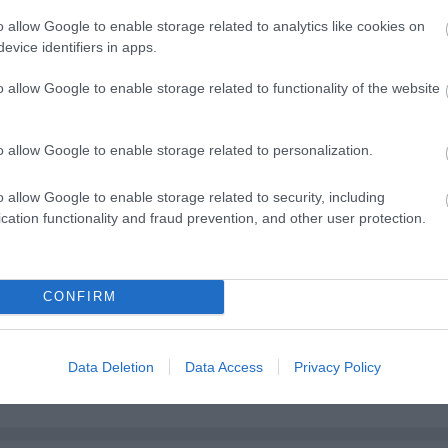
önyv volt a rajongók számára. Évekig élt együtt
Hámo
o allow Google to enable storage related to analytics like cookies on
evice identifiers in apps.
o allow Google to enable storage related to functionality of the website
t, kórházba került, egy hónapig pihent, aztán
. 2013-ban megint beteg lett, 2014 elején ismét kór
o allow Google to enable storage related to personalization.
ába is elutazott gyógykezelésre, de végül nem tudtá
o allow Google to enable storage related to security, including
cation functionality and fraud prevention, and other user protection.
CONFIRM
Data Deletion
Data Access
Privacy Policy