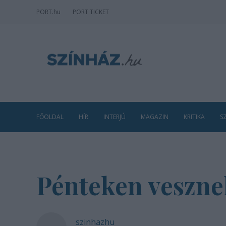
PORT
.hu
PORT TICKET
FŐOLDAL
HÍR
INTERJÚ
MAGAZIN
KRITIKA
S
Pénteken veszne
szinhazhu