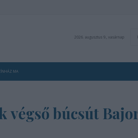
2026. augusztus 9., vasárnap
ZÍNHÁZ MA
k végső búcsút Bajor