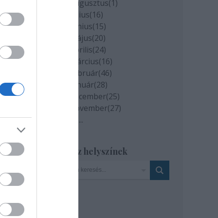
2020 augusztus
(
1
)
tt
2020 július
(
16
)
2020 június
(
15
)
n
2020 május
(
20
)
, a
2020 április
(
24
)
2020 március
(
16
)
2020 február
(
46
)
2020 január
(
28
)
2019 december
(
25
)
ímű
2019 november
(
27
)
Tovább
...
Az
Szinház helyszínek
: