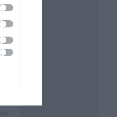
ri
házba
k