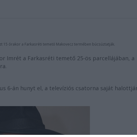
zt 15 órakor a Farkasréti temető Makovecz termében búcsúztatják.
or Imrét a Farkasréti temető 25-ös parcellájában, a
ra.
us 6-án hunyt el, a televíziós csatorna saját halottj