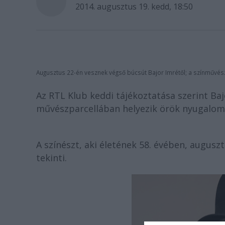
2014. augusztus 19. kedd, 18:50
Augusztus 22-én vesznek végső búcsút Bajor Imrétől; a színművés
Az RTL Klub keddi tájékoztatása szerint Baj
művészparcellában helyezik örök nyugalom
A színészt, aki életének 58. évében, auguszt
tekinti.