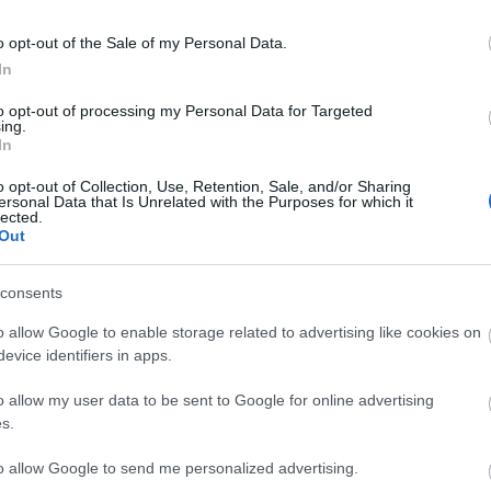
i nevű fodrászfiújaként ismerte és szerette meg. I
Csóközön", amely olyan nagy tetszést aratott, hogy
o opt-out of the Sale of my Personal Data.
dta. Bajor Imre a kilencvenes évektől elmaradhatatla
In
sikerű magánszámának refrénjét máig emlegetik: "Én
to opt-out of processing my Personal Data for Targeted
ing.
In
o opt-out of Collection, Use, Retention, Sale, and/or Sharing
ét nagy sikerű filmvígjátékának új változatában, a
ersonal Data that Is Unrelated with the Purposes for which it
lected.
adrágban (2005). Tímár Péter 2004-es Le a fejjel! c
Out
János partnereként bolondozott.
consents
o allow Google to enable storage related to advertising like cookies on
 az RTL Klub Heti Hetes című humoros műsorának. 
evice identifiers in apps.
bb komikusa lett. Művészetét díjakkal is elismerték
kiskeresztjét vehette át, 1999-ben Karinthy-gyűrűt
o allow my user data to be sent to Google for online advertising
emrend tisztikeresztjével tüntették ki.
s.
to allow Google to send me personalized advertising.