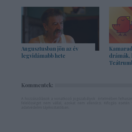
Augusztusban jön az év
Kamarada
legvidámabb hete
drámák, 
Teátrum
Kommentek:
A hozzászólások a
vonatkozó jogszabályok
értelmében felhaszná
felelősséget nem vállal, azokat nem ellenőrzi. Kifogás eseté
adatvédelmi tájékoztatóban
.