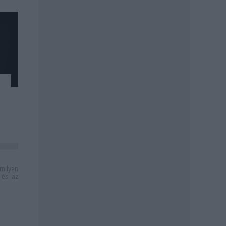
milyen
és az