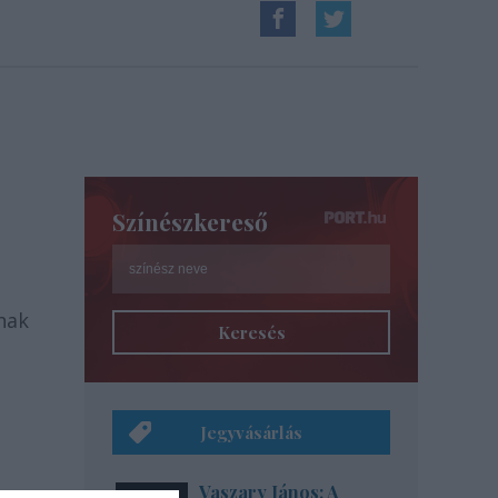
Színészkereső
ának
Keresés
Jegyvásárlás
Vaszary János: A