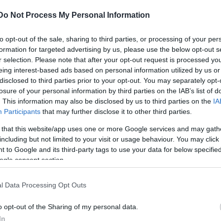
Do Not Process My Personal Information
to opt-out of the sale, sharing to third parties, or processing of your per
formation for targeted advertising by us, please use the below opt-out s
r selection. Please note that after your opt-out request is processed y
eing interest-based ads based on personal information utilized by us or
disclosed to third parties prior to your opt-out. You may separately opt-
losure of your personal information by third parties on the IAB’s list of
. This information may also be disclosed by us to third parties on the
IA
Participants
that may further disclose it to other third parties.
 that this website/app uses one or more Google services and may gath
dapesten. Színi pályáját 1976-ban az Állami Déryné
including but not limited to your visit or usage behaviour. You may click 
 to Google and its third-party tags to use your data for below specifi
4-től kisebb szerepeket játszott a színházban, inne
ogle consent section.
ta szabadúszó volt. Főbb színpadi szerepei között v
 Örökké téged), dr. Spórum (Molnár: A jó tündér) és
l Data Processing Opt Outs
o opt-out of the Sharing of my personal data.
In