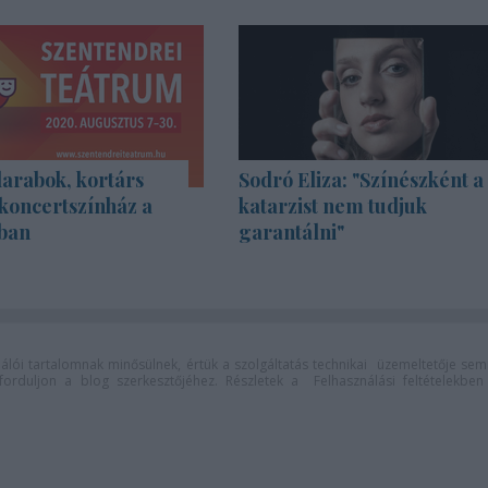
rabok, kortárs
Sodró Eliza: "Színészként a
koncertszínház a
katarzist nem tudjuk
ban
garantálni"
lói tartalomnak minősülnek, értük a
szolgáltatás technikai
üzemeltetője sem
n forduljon a blog szerkesztőjéhez. Részletek a
Felhasználási feltételekben