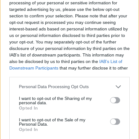
processing of your personal or sensitive information for
Szegedi Kortárs Balett:
Tavaszi
targeted advertising by us, please use the below opt-out
section to confirm your selection. Please note that after your
Áldozat
, rendező:Juronics Tamás
opt-out request is processed you may continue seeing
interest-based ads based on personal information utilized by
Miskolci Balett:
Páros/Páratlan - játék a szerelemről
us or personal information disclosed to third parties prior to
W. Shakespeare Szentivánéji álom című műve
your opt-out. You may separately opt-out of the further
alapján. Rendező-koreográfus: Kozma Attila.
disclosure of your personal information by third parties on the
IAB’s list of downstream participants. This information may
also be disclosed by us to third parties on the
IAB’s List of
Downstream Participants
that may further disclose it to other
third parties.
Bérlettípusok:
Please note that this website/app uses one or more Google
Personal Data Processing Opt Outs
services and may gather and store information including but
not limited to your visit or usage behaviour. You may click to
I want to opt-out of the Sharing of my
personal data.
grant or deny consent to Google and its third-party tags to
BERNÁDY GYÖRGY mecénás bérlet: érvényes a
Opted In
use your data for below specified purposes in below Google
Tompa Miklós Társulat összes nagytermi és kistermi
consent section.
I want to opt-out of the Sale of my
bemutatójára, illetve a vendégelőadásokra
Personal Data.
KEMÉNY JÁNOS bemutató bérlet: érvényes a Tompa
Opted In
Miklós Társulat összes nagytermi bemutatójára