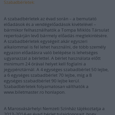
Szabadbérletek:
A szabadbérletek az évad során – a bemutató
előadások és a vendégelőadások kivételével –
bármikor felhasználhatók a Tompa Miklós Társulat
repertoárján levő bármely előadás megtekintésére.
A szabadbérletek egységeit akár egyszeri
alkalommal is fel lehet használni, de több személy
egyazon előadásra való belépése is lehetséges
ugyanazzal a bérlettel. A bérlet használata előtt
minimum 24 órával helyet kell foglalni a
jegypénztárnál. A 4 egységes szabadbérlet 50 lejbe,
a 6 egységes szabadbérlet 70 lejbe, míg a 8
egységes szabadbérlet 90 lejbe kerül.
Szabadbérletek folyamatosan válthatók a
www.biletmaster.ro honlapon.
A Marosvásárhelyi Nemzeti Színház tájékoztatja a
2013-2014-es évad bérlet tulajdonosait, hogy