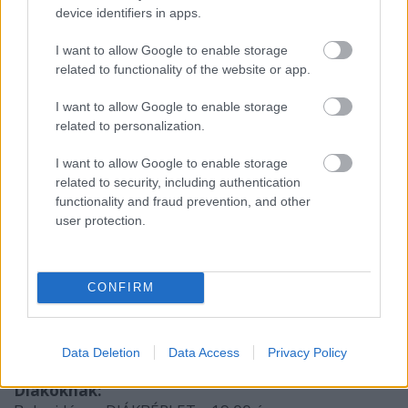
device identifiers in apps.
utcai fiúk, Mágnás Miska, Übü király
SÜTŐ ANDRÁS bérlet – 19.30 óra
I want to allow Google to enable storage
Kistermi bérlet 4 előadásra: Caligula, Karamazov
related to functionality of the website or app.
testvérek, Radu Afrim: Meglepetés előadás 2.,
Tartuffe
I want to allow Google to enable storage
KARÁCSONY BENŐ bérlet – 17.00 óra
related to personalization.
Kistermi bérlet 4 előadásra: Caligula, Karamazov
testvérek, Radu Afrim: Meglepetés előadás 2.,
I want to allow Google to enable storage
Tartuffe
related to security, including authentication
functionality and fraud prevention, and other
user protection.
Egyetemistáknak:
Harag György EGYETEMISTA BÉRLET – 21.00 óra
CONFIRM
Nagytermi bérlet 4 előadásra: Szeget szeggel, Pál
utcai fiúk, Mágnás Miska, Übü király
Data Deletion
Data Access
Privacy Policy
Diákoknak: