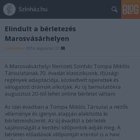
Színház.hu
Elindult a bérletezés
Marosvásárhelyen
szinhazhu
•
2014. augusztus 22.
A Marosvásárhelyi Nemzeti Színház Tompa Miklós
Társulatának 70. évadát klasszikusok, ifjúsági
regények adaptációja, közkedvelt operettek és
válogatott drámák alkotják. Az új bemutatókra
augusztus 20-tól lehet online bérletet váltani.
Az idei évadban a Tompa Miklós Társulat a nézők
véleménye és igényei alapján alakította ki
bérletrendszerét. Az új évadtól a bérletek
sajátosságát a kezdési időpontok adják meg. A
bérletes előadások időpontját ezentúl is a havi