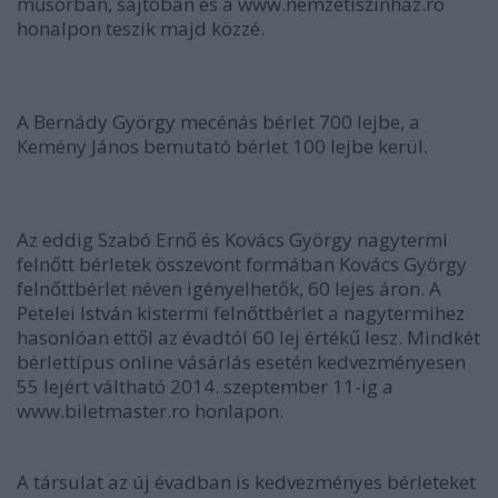
műsorban, sajtóban és a www.nemzetiszinhaz.ro
honalpon teszik majd közzé.
A Bernády György mecénás bérlet 700 lejbe, a
Kemény János bemutató bérlet 100 lejbe kerül.
Az eddig Szabó Ernő és Kovács György nagytermi
felnőtt bérletek összevont formában Kovács György
felnőttbérlet néven igényelhetők, 60 lejes áron. A
Petelei István kistermi felnőttbérlet a nagytermihez
hasonlóan ettől az évadtól 60 lej értékű lesz. Mindkét
bérlettípus online vásárlás esetén kedvezményesen
55 lejért váltható 2014. szeptember 11-ig a
www.biletmaster.ro honlapon.
A társulat az új évadban is kedvezményes bérleteket