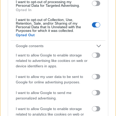
I want to opt-out of processing my
KOVÁCS GYÖRGY felnőtt bérlet – 19.00 óra
Personal Data for Targeted Advertising.
Nagytermi bérlet 4 előadásra: Szeget szeggel, Pál
Opted In
utcai fiúk, Mágnás Miska, Übü király
PETELEI ISTVÁN felnőtt bérlet – 19.30 óra
I want to opt-out of Collection, Use,
Retention, Sale, and/or Sharing of my
Kistermi bérlet 4 előadásra: Caligula, Karamazov
Personal Data that Is Unrelated with the
Purposes for which it was collected.
testvérek, Radu Afrim: Meglepetés előadás 2.,
Opted Out
Tartuffe
Google consents
I want to allow Google to enable storage
related to advertising like cookies on web or
Kedvezményes bérletek:
device identifiers in apps.
I want to allow my user data to be sent to
Nyugdíjasoknak:
Google for online advertising purposes.
KÁNTORNÉ bérlet – 17.00 óra
I want to allow Google to send me
Nagytermi bérlet 4 előadásra: Szeget szeggel, Pál
personalized advertising.
utcai fiúk, Mágnás Miska, Übü király
DELLY FERENC bérlet – 19.00 óra
I want to allow Google to enable storage
related to analytics like cookies on web or
Nagytermi bérlet 4 előadásra: Szeget szeggel, Pál