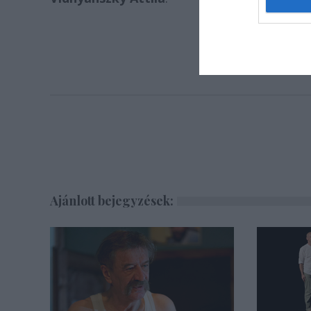
Ajánlott bejegyzések: