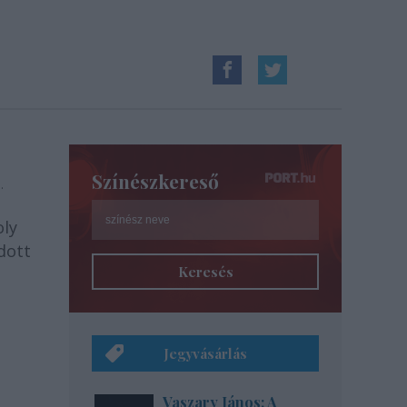
Színészkereső
.
oly
dott
Keresés
Jegyvásárlás
Vaszary János: A