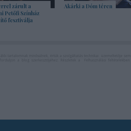
rrel zárult a
Akárki a Dóm téren
i Petőfi Színház
tő fesztiválja
lói tartalomnak minősülnek, értük a
szolgáltatás technikai
üzemeltetője sem
n forduljon a blog szerkesztőjéhez. Részletek a
Felhasználási feltételekben