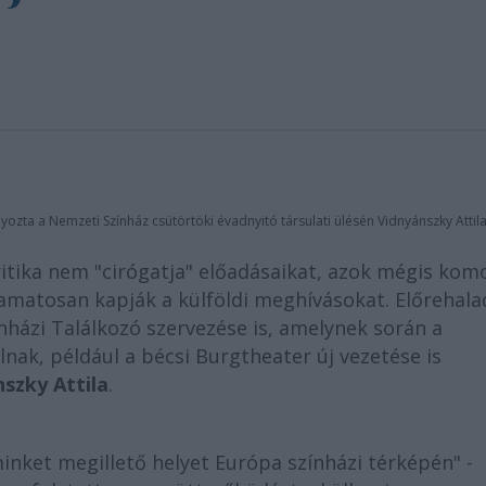
zta a Nemzeti Színház csütörtöki évadnyitó társulati ülésén Vidnyánszky Attila
ritika nem "cirógatja" előadásaikat, azok mégis kom
yamatosan kapják a külföldi meghívásokat. Előrehala
házi Találkozó szervezése is, amelynek során a
nak, például a bécsi Burgtheater új vezetése is
szky Attila
.
minket megillető helyet Európa színházi térképén" -