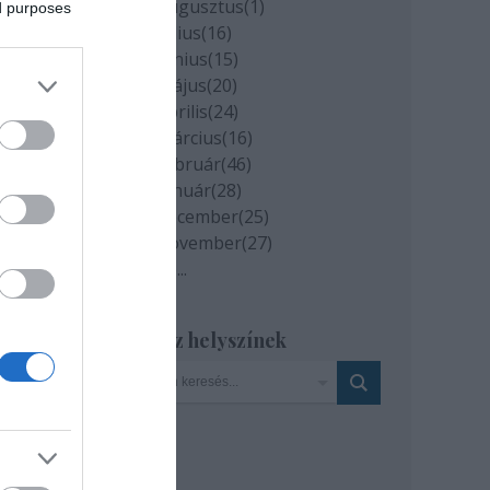
2020 augusztus
(
1
)
ed purposes
2020 július
(
16
)
2020 június
(
15
)
ővel
2020 május
(
20
)
2020 április
(
24
)
,
2020 március
(
16
)
2020 február
(
46
)
2020 január
(
28
)
2019 december
(
25
)
2019 november
(
27
)
Tovább
...
Szinház helyszínek
t