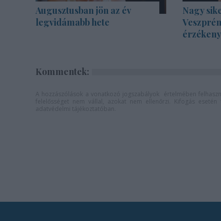
Augusztusban jön az év
Nagy sike
legvidámabb hete
Veszprém
érzékenyí
Kommentek:
A hozzászólások a
vonatkozó jogszabályok
értelmében felhaszná
felelősséget nem vállal, azokat nem ellenőrzi. Kifogás eseté
adatvédelmi tájékoztatóban
.