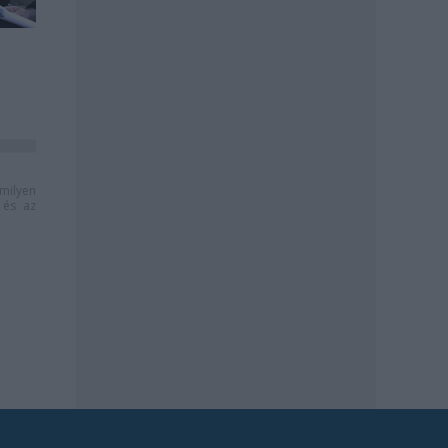
milyen
és az