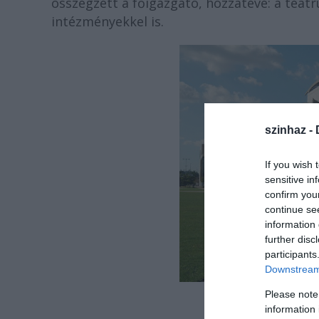
összegzett a főigazgató, hozzátéve: a teát
intézményekkel is.
szinhaz -
If you wish 
sensitive in
confirm you
continue se
information 
further disc
participants
Downstream 
Please note
Fotó: 
information 