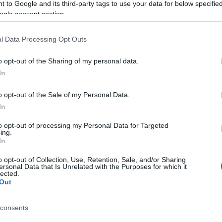
 to Google and its third-party tags to use your data for below specifi
ogle consent section.
ad kezdetére megújult a színház nézőtere, ahol
eket, létesítettek viszont két új páholyt, így tíz f
l Data Processing Opt Outs
or Gizi Színpad néven novemberre beindulhat egy új
o opt-out of the Sharing of my personal data.
 adja fel az Amfiteátrum befedésének tervét sem -
In
o opt-out of the Sale of my Personal Data.
In
ől áll majd: a műsor java részét kitevő saját
etve külföldi társulatok befogadott előadásaiból. A
to opt-out of processing my Personal Data for Targeted
ing.
nt négy koprodukcióval várja a közönséget az új
In
o opt-out of Collection, Use, Retention, Sale, and/or Sharing
ersonal Data that Is Unrelated with the Purposes for which it
lected.
Out
mutatóval rugaszkodnak neki a szezonnak:
z
Operett
és Molnár Ferenc
A fehér felhő
című darabjai
consents