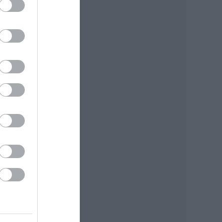
a
.
 is.