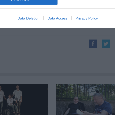
CONFIRM
Forrás
Data Deletion
Data Access
Privacy Policy