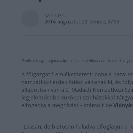
szinhazhu
2014. augusztus 22. péntek, 07:00
"Fontos, hogy megmaradjon a hitünk az előadásainkban" - hangsúlyo
A főigazgató emlékeztetett: noha a hazai k
nemzetközi érdeklődést váltanak ki, és fol
állapotban van a 2. Madách Nemzetközi Szín
legjelentősebb európai színházakkal tárgyal
elfogadta a meghívást - számolt be
Vidnyán
"Lassan, de biztosan haladva elfoglaljuk a 