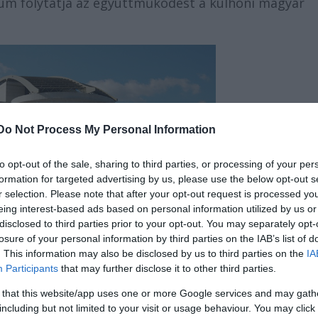
rum folytatja az együttműködést a külhoni magyar
Do Not Process My Personal Information
to opt-out of the sale, sharing to third parties, or processing of your per
formation for targeted advertising by us, please use the below opt-out s
r selection. Please note that after your opt-out request is processed y
eing interest-based ads based on personal information utilized by us or
disclosed to third parties prior to your opt-out. You may separately opt-
losure of your personal information by third parties on the IAB’s list of
. This information may also be disclosed by us to third parties on the
IA
Participants
that may further disclose it to other third parties.
 that this website/app uses one or more Google services and may gath
budapest.varosom.hu
including but not limited to your visit or usage behaviour. You may click 