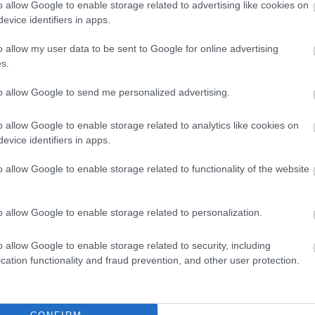
o allow Google to enable storage related to advertising like cookies on
 fehér felhő - mirákulum egy részben
" címmel)
evice identifiers in apps.
o allow my user data to be sent to Google for online advertising
s.
ai, Sarkadi, Csiky, Gorkij, Ibsen, Kafka vagy Bulgakov
 közönség. Hobó 2015-ben lesz hetven éves, így minden
to allow Google to send me personalized advertising.
o allow Google to enable storage related to analytics like cookies on
evice identifiers in apps.
 nagyon szép nézőszám" - utalt
Vidnyánszky Attila
 kritikákra. "Több mint száz előadást fogadtunk be.
o allow Google to enable storage related to functionality of the website
ár ennyit, de más színházak fontos évfordulóit
a nézőszámot, mert ez egy küldetés" - hangsúlyozta
o allow Google to enable storage related to personalization.
o allow Google to enable storage related to security, including
élkedőt indítanak középiskolások számára, és még
cation functionality and fraud prevention, and other user protection.
amjukra, de komoly figyelmet kapnak a konferenciák
 csinálunk egy hetet diákoknak - jelentette be