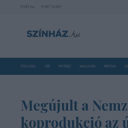
PORT
.hu
PORT TICKET
FŐOLDAL
HÍR
INTERJÚ
MAGAZIN
KRITIKA
S
Megújult a Nemze
koprodukció az 