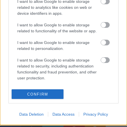
I want to allow Google to enable storage
táborban, és ezt filmesíti most meg. Úgy érzem, régen volt ennyire
related to analytics like cookies on web or
izgalmas és fontos ügyem, mint ez a film. A szerep miatt lefogytam tíz
device identifiers in apps.
kilót is, ez tulajdonképpen igazi versenyfutás volt önmagammal. De nem
is a fogyás a lényeg, hanem hogy jó dolog áldozatot hozni valamiért, ami
I want to allow Google to enable storage
fontos. Számomra ez a film kivételes munka, ezt mindenképpen el
related to functionality of the website or app.
akartam mondani" - mesélte
Petrik Andrea
.
I want to allow Google to enable storage
related to personalization.
I want to allow Google to enable storage
A teljes interjú itt olvasható.
related to security, including authentication
functionality and fraud prevention, and other
user protection.
CONFIRM
Data Deletion
Data Access
Privacy Policy