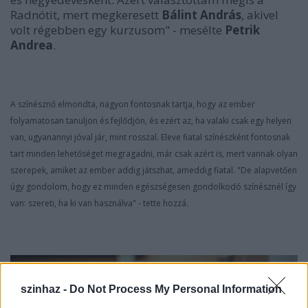
Radnótit, mert megkeresett
Bálint András
, akivel
volt régebben egy kurzusom" - mesélte
Petrik
Andrea
.
A színésznő elmondta, nagyon fontosnak tartja, hogy az ember
folyamatosan tanuljon és fejlődjön, és ezért az, ha valaki csak egy helyen
van, ugyanannyi jóval jár, mint rosszal. Eleve fiatal színészként fontosnak
tart minden lehetőséget megragadni, már csak azért is, mert vannak olyan
szerepek, amiket az ember addig játszhat, ameddig fiatal. "De alapvetően
úgy gondolom, hogy ez minden egészségesen gondolkodó színésznél így
van: szereti, ha ki van használva" - tette hozzá.
szinhaz -
Do Not Process My Personal Information