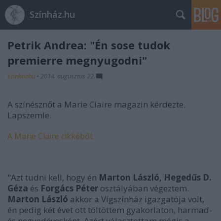
Színház.hu
Petrik Andrea: "Én sose tudok
premierre megnyugodni"
szinhazhu
•
2014. augusztus 22.
A színésznőt a Marie Claire magazin kérdezte.
Lapszemle.
A Marie Claire cikkéből:
"Azt tudni kell, hogy én
Marton László, Hegedűs D.
Géza
és
Forgács Péter
osztályában végeztem.
Marton László
akkor a Vígszínház igazgatója volt,
én pedig két évet ott töltöttem gyakorlaton, harmad-
és negyedévesként. Azért választottam mégis a