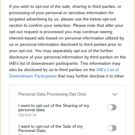
If you wish to opt-out of the sale, sharing to third parties, or
processing of your personal or sensitive information for
targeted advertising by us, please use the below opt-out
section to confirm your selection. Please note that after your
opt-out request is processed you may continue seeing
interest-based ads based on personal information utilized by
us or personal information disclosed to third parties prior to
your opt-out. You may separately opt-out of the further
disclosure of your personal information by third parties on the
IAB’s list of downstream participants. This information may
also be disclosed by us to third parties on the
IAB’s List of
Fotó: Hektor/origo.hu
Downstream Participants
that may further disclose it to other
third parties.
Please note that this website/app uses one or more Google
Personal Data Processing Opt Outs
először dolgozott
A Radnóti
Platonov – Apátlanul
című előadásában
services and may gather and store information including but
együtt
Alföldi Róberttel
, erről
Petrik Andrea
így
not limited to your visit or usage behaviour. You may click to
I want to opt-out of the Sharing of my
számolt be: "Megnyugtató érzés olyasvalakivel
personal data.
grant or deny consent to Google and its third-party tags to
Opted In
dolgozni, aki pontosan tudja, mit akar látni, és
use your data for below specified purposes in below Google
egészen konkrét dolgokat kér tőled. Én momentán
consent section.
I want to opt-out of the Sale of my
nagyon szeretem, ha valami úgy van lekottázva,
Personal Data.