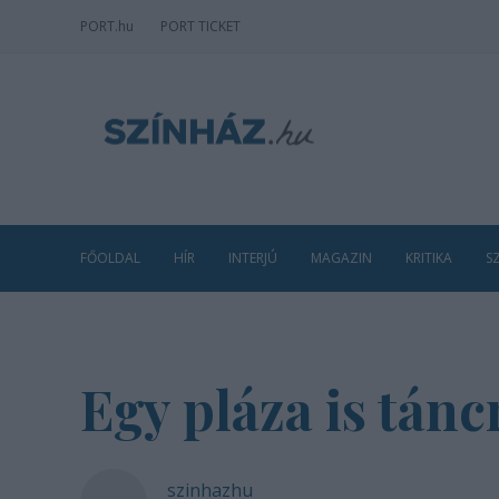
PORT
.hu
PORT TICKET
FŐOLDAL
HÍR
INTERJÚ
MAGAZIN
KRITIKA
S
Egy pláza is tán
szinhazhu