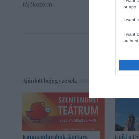
I want t
tájékozódni.
or app.
I want t
I want t
authenti
Ajánlott bejegyzések:
Kamaradarabok, kortárs
Épül a Dó