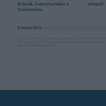
drámák, koncertszínház a
színpad
Teátrumban
Kommentek:
A hozzászólások a
vonatkozó jogszabályok
értelmében felhaszná
felelősséget nem vállal, azokat nem ellenőrzi. Kifogás eseté
adatvédelmi tájékoztatóban
.