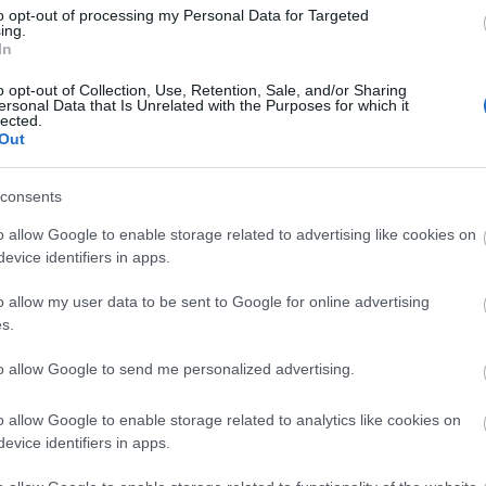
to opt-out of processing my Personal Data for Targeted
ing.
In
o opt-out of Collection, Use, Retention, Sale, and/or Sharing
ersonal Data that Is Unrelated with the Purposes for which it
lected.
Out
consents
o allow Google to enable storage related to advertising like cookies on
evice identifiers in apps.
o allow my user data to be sent to Google for online advertising
bálhatja ki a hagyományos és modern stílusokat, de
s.
is, mint a kizomba, a bachata, vagy a boogie-woogie
to allow Google to send me personalized advertising.
olákban kedvezményes tánctanfolyam-bérlet vásárlá
o allow Google to enable storage related to analytics like cookies on
evice identifiers in apps.
ww.tanciskolak-ejszakaja.hu
oldalon lehet bővebb