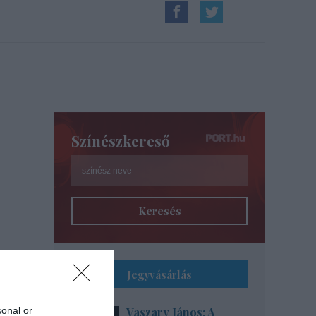
Színészkereső
Keresés
Jegyvásárlás
sonal or
Vaszary János: A