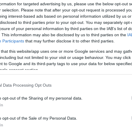
formation for targeted advertising by us, please use the below opt-out s
r selection. Please note that after your opt-out request is processed y
eing interest-based ads based on personal information utilized by us or
téren délutántól egészen estig látványos bemutatók
disclosed to third parties prior to your opt-out. You may separately opt-
a tánctanárok - közölték a szervezők az MTI-vel.
losure of your personal information by third parties on the IAB’s list of
. This information may also be disclosed by us to third parties on the
IA
Participants
that may further disclose it to other third parties.
-évre több ezren látogatják a csatlakozott
 that this website/app uses one or more Google services and may gath
lyszíneken egyaránt, hogy megismerhessék a különb
including but not limited to your visit or usage behaviour. You may click 
 to Google and its third-party tags to use your data for below specifi
ogle consent section.
l Data Processing Opt Outs
o opt-out of the Sharing of my personal data.
In
o opt-out of the Sale of my Personal Data.
In