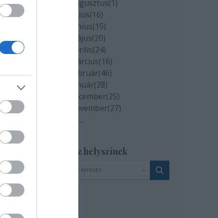
2020 augusztus
(
1
)
2020 július
(
16
)
2020 június
(
15
)
2020 május
(
20
)
2020 április
(
24
)
2020 március
(
16
)
2020 február
(
46
)
2020 január
(
28
)
2019 december
(
25
)
2019 november
(
27
)
Tovább
...
Szinház helyszínek
.
sra
en