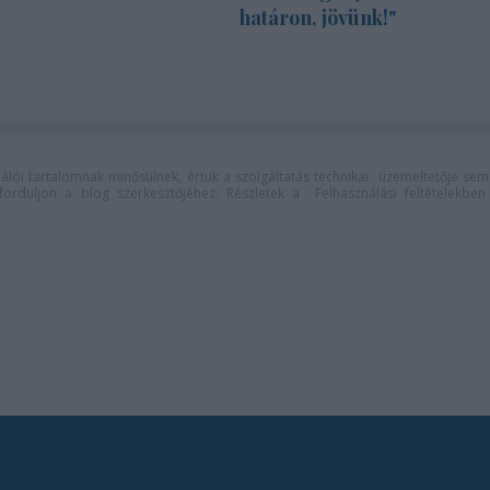
határon, jövünk!"
lói tartalomnak minősülnek, értük a
szolgáltatás technikai
üzemeltetője sem
n forduljon a blog szerkesztőjéhez. Részletek a
Felhasználási feltételekben