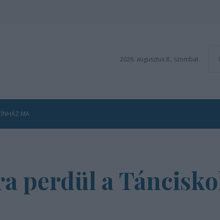
2026. augusztus 8., szombat
ZÍNHÁZ MA
cra perdül a Táncisko