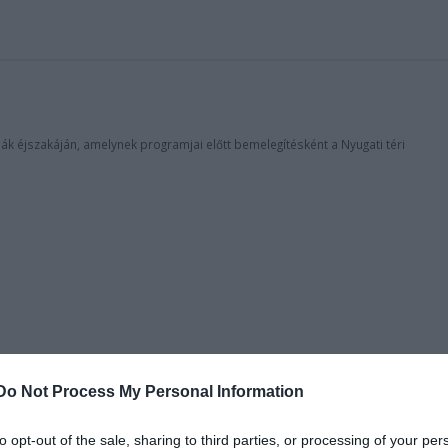
lák éjszakáján, amelynek programjai előtt bemelegítésként a Nyugati téri
Do Not Process My Personal Information
to opt-out of the sale, sharing to third parties, or processing of your per