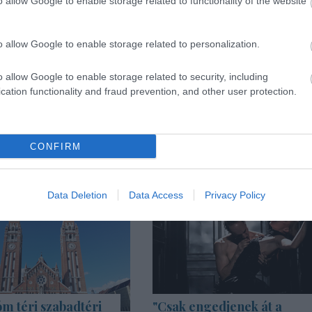
o allow Google to enable storage related to functionality of the website
o allow Google to enable storage related to personalization.
o allow Google to enable storage related to security, including
cation functionality and fraud prevention, and other user protection.
CONFIRM
Data Deletion
Data Access
Privacy Policy
m téri szabadtéri
"Csak engedjenek át a