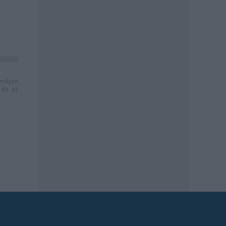
milyen
és az