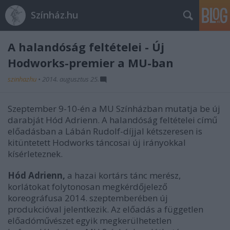
Színház.hu
A halandóság feltételei - Új
Hodworks-premier a MU-ban
szinhazhu
•
2014. augusztus 25.
Szeptember 9-10-én a MU Színházban mutatja be új
darabját Hód Adrienn
. A halandóság feltételei
című
előadásban a Lábán Rudolf-díjjal kétszeresen is
kitüntetett Hodworks táncosai új irányokkal
kísérleteznek.
Hód Adrienn,
a hazai kortárs tánc merész,
korlátokat folytonosan megkérdőjelező
koreográfusa 2014. szeptemberében új
produkcióval jelentkezik. Az előadás a független
előadóművészet egyik megkerülhetetlen