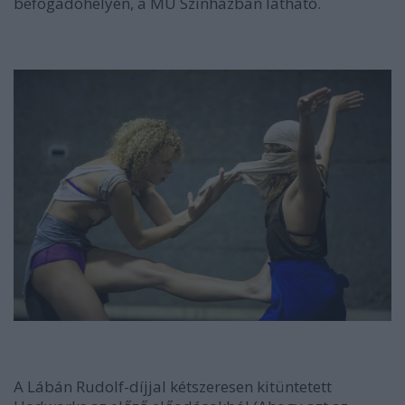
befogadóhelyén, a MU Színházban látható.
A Lábán Rudolf-díjjal kétszeresen kitüntetett