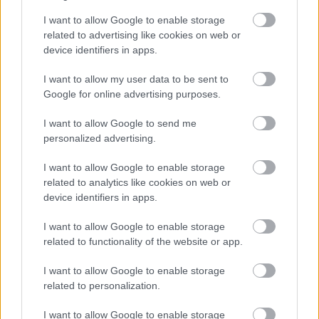
után
A h
alandóság feltételei
érzelmi láncolatra
I want to allow Google to enable storage
fűzött fizikalitás. A folytonos mozgással létrehozott
related to advertising like cookies on web or
révületben megnyílik a tudatalatti. Szilánkos
device identifiers in apps.
nemiség, ösztönből öklendezett áriák, a tabukkal
szembemenő, vaskos, mégis finom, érzékeny
I want to allow my user data to be sent to
humorú játék. Négy táncos szituatív torzókban, saját
Google for online advertising purposes.
belső történelmükbe gabalyodva. Égi és földi
minőségek alkudozása, győzelem a nagykörúti
I want to allow Google to send me
realitás felett.
personalized advertising.
I want to allow Google to enable storage
related to analytics like cookies on web or
device identifiers in apps.
I want to allow Google to enable storage
related to functionality of the website or app.
I want to allow Google to enable storage
related to personalization.
I want to allow Google to enable storage