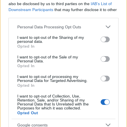
also be disclosed by us to third parties on the
IAB’s List of
Downstream Participants
that may further disclose it to other
third parties.
Please note that this website/app uses one or more Google
Personal Data Processing Opt Outs
services and may gather and store information including but
not limited to your visit or usage behaviour. You may click to
I want to opt-out of the Sharing of my
personal data.
grant or deny consent to Google and its third-party tags to
Opted In
use your data for below specified purposes in below Google
consent section.
I want to opt-out of the Sale of my
Personal Data.
Opted In
I want to opt-out of processing my
Personal Data for Targeted Advertising.
Opted In
I want to opt-out of Collection, Use,
Retention, Sale, and/or Sharing of my
Fotók: Andi Bancic
Personal Data that Is Unrelated with the
Purposes for which it was collected.
Opted Out
A 2013-as
Pirkad
lemeztelenített, radikális testisége
Google consents