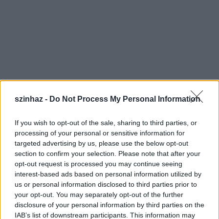
szinhaz -
Do Not Process My Personal Information
If you wish to opt-out of the sale, sharing to third parties, or
processing of your personal or sensitive information for
„A jelmezek segítségével újabb interakciók
targeted advertising by us, please use the below opt-out
létesülnek, egy-egy ruhakombináció pillanatnyi
section to confirm your selection. Please note that after your
megjelenítésével pedig újabb metaforák és
opt-out request is processed you may continue seeing
kulturális utalások, magatartásminta-játékok
interest-based ads based on personal information utilized by
alakulnak ki. (...) A jelmezhasználat játékossága
us or personal information disclosed to third parties prior to
óhatatlanul is alkotórésze lesz az előadás
your opt-out. You may separately opt-out of the further
organikusan kialakuló szabályainak.”
Sőrés Zsolt
disclosure of your personal information by third parties on the
IAB’s list of downstream participants. This information may