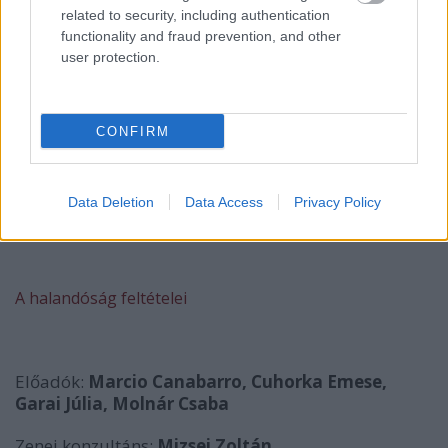
related to security, including authentication
functionality and fraud prevention, and other
user protection.
CONFIRM
Data Deletion
Data Access
Privacy Policy
A HODWORKS bemutatja:
A halandóság feltételei
Előadók:
Marcio Canabarro, Cuhorka Emese,
Garai Júlia, Molnár Csaba
Zenei konzultáns:
Mizsei Zoltán