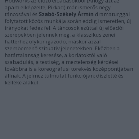
Hodworks az előző előadásokból (
Ahogy azt az
apám elképzelte, Pirkad
) már ismerős négy
táncosával és
Szabó-Székely Ármin
dramaturggal
folytatott közös munkája során eddig ismeretlen, új
irányokat fedez fel. A táncosok ezúttal új előadói
szerepekben jelennek meg, a klasszikus zenei
háttérhez olykor igazodó, máskor azzal
szembemenő szituatív jelenetekben. Eközben a
határtalanság keresése, a korlátoktól való
szabadulás, a testiség, a meztelenség kérdései
továbbra is a koreográfusi törekvés középpontjában
állnak. A jelmez túlmutat funkcióján: díszletté és
kelléké alakul.