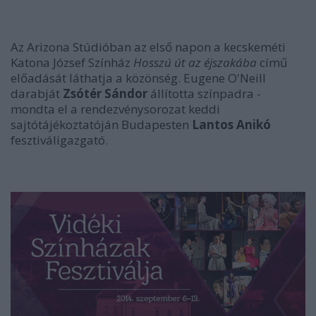
Az Arizona Stúdióban az első napon a kecskeméti
Katona József Színház
Hosszú út az éjszakába
című
előadását láthatja a közönség. Eugene O'Neill
darabját
Zsótér Sándor
állította színpadra -
mondta el a rendezvénysorozat keddi
sajtótájékoztatóján Budapesten
Lantos Anikó
fesztiváligazgató.