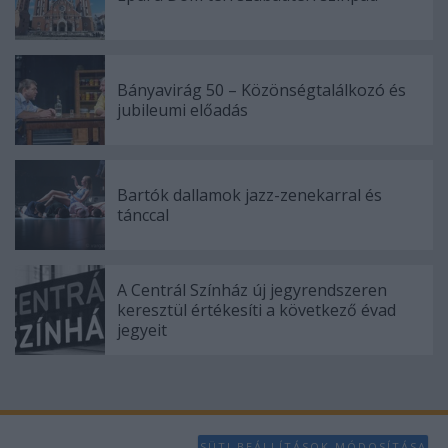
Bányavirág 50 – Közönségtalálkozó és
jubileumi előadás
Bartók dallamok jazz-zenekarral és
tánccal
A Centrál Színház új jegyrendszeren
keresztül értékesíti a következő évad
jegyeit
SÜTI BEÁLLÍTÁSOK MÓDOSÍTÁSA