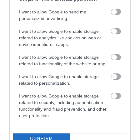
előadása zárja, amelyet
Méhes László
állított
színpadra.
I want to allow Google to send me
personalized advertising.
A Thália Színház év közben is számos vidéki előadást
I want to allow Google to enable storage
fogad, így szoros kapcsolatot ápol a vidéki
related to analytics like cookies on web or
teátrumokkal. A fesztivál programja ezeket a
device identifiers in apps.
kapcsolatokat is felhasználva, sokoldalú
gondolkodás eredményeképp jött létre - mondta el
I want to allow Google to enable storage
az MTI kérdésére
Lantos Anikó
.
related to functionality of the website or app.
I want to allow Google to enable storage
related to personalization.
A meghívott előadásokat
Koronczay Lilla
újságíró,
Kántor Viola
szerkesztő,
Szervét Tibor
színművész,
I want to allow Google to enable storage
Egressy Zoltán
író és
Hetesi Mónika
"közönség
related to security, including authentication
zsűritag", valamint háromtagú diákzsűri fogja
functionality and fraud prevention, and other
értékelni.
user protection.
A színházi produkciók mellett a fesztivált
kísérőprogramok színesítik, a rendezvény ideje alatt
CONFIRM