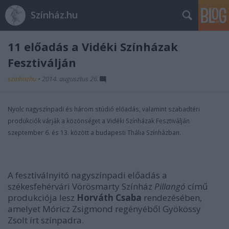
Színház.hu
11 előadás a Vidéki Színházak
Fesztiválján
szinhazhu
•
2014. augusztus 26.
Nyolc nagyszínpadi és három stúdió előadás, valamint szabadtéri
produkciók várják a közönséget a Vidéki Színházak Fesztiválján
szeptember 6. és 13. között a budapesti Thália Színházban.
A fesztiválnyitó nagyszínpadi előadás a
székesfehérvári Vörösmarty Színház
Pillangó
című
produkciója lesz
Horváth Csaba
rendezésében,
amelyet Móricz Zsigmond regényéből Gyökössy
Zsolt írt színpadra.