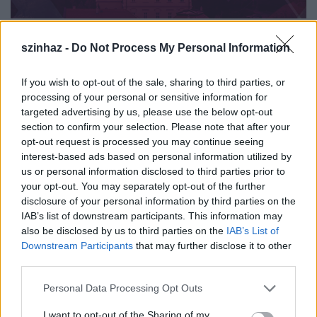
szinhaz -
Do Not Process My Personal Information
Másnap a kaposvári Csiky Gergely Színház előadása,
A király beszéde
című film színpadi adaptációja lesz
If you wish to opt-out of the sale, sharing to third parties, or
látható
Funtek Frigyes
rendezésében. Ezt a
processing of your personal or sensitive information for
produkciót szeptember 8-án, Choderlos de Laclos
targeted advertising by us, please use the below opt-out
XVIII. századi regényéből írt színdarab, a
Veszedelmes
section to confirm your selection. Please note that after your
viszonyok
Guelmino Sándor
által rendezett
opt-out request is processed you may continue seeing
előadása követi a Veszprémi Petőfi Színház
interest-based ads based on personal information utilized by
előadásában.
us or personal information disclosed to third parties prior to
your opt-out. You may separately opt-out of the further
disclosure of your personal information by third parties on the
Ezen a napon az Új Stúdióban a dunaújvárosi Bartók
IAB’s list of downstream participants. This information may
Kamaraszínház a
Május!
című előadásával
also be disclosed by us to third parties on the
IAB’s List of
mutatkozik be; a Szép Ernő két egyfelvonásosából
Downstream Participants
that may further disclose it to other
készült produkciót
Szikszai Rémusz
állította
third parties.
színpadra. Az Arizona Stúdióban a Szolnoki
Please note that this website/app uses one or more Google
Szigligeti Színház
A boldog
című, Kiss József által írt
Personal Data Processing Opt Outs
services and may gather and store information including but
darabját tekintheti meg a közönség.
not limited to your visit or usage behaviour. You may click to
I want to opt-out of the Sharing of my