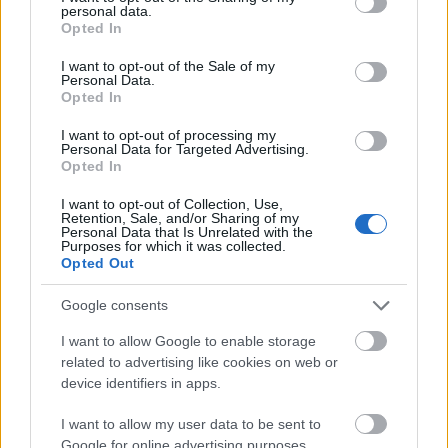
personal data.
grant or deny consent to Google and its third-party tags to
Opted In
use your data for below specified purposes in below Google
A nagyszínpadi előadások sora szeptember 9-én a
consent section.
tatabányai Jászai Mari Színház produkciójával,
I want to opt-out of the Sale of my
Personal Data.
Móricz Zsigmond
Rokonok
című művével folytatódik,
Opted In
amelyet
Hargitai Iván
rendezett, majd ezt követi
másnap Szabó Magda
Régimódi történet
e
Csíkos
I want to opt-out of processing my
Personal Data for Targeted Advertising.
Sándor
rendezésében, a Csokonai Nemzeti Színház
Opted In
előadásában.
I want to opt-out of Collection, Use,
Retention, Sale, and/or Sharing of my
Personal Data that Is Unrelated with the
Szeptember 11-én a Soproni Petőfi Színház
Az
Purposes for which it was collected.
üvegcipő
t mutatja be a nagyszínpadon, Molnár
Opted Out
Ferenc darabját
Pataki András
állította színpadra.
Szeptember 12-én a Miskolci Nemzeti Színház Bródy
Google consents
Sándor
A tanítónő
című darabját játssza,
Rusznyák
I want to allow Google to enable storage
Gábor
rendezésében.
related to advertising like cookies on web or
device identifiers in apps.
A fesztivált szeptember 13-án a Pécsi Nemzeti
I want to allow my user data to be sent to
Színház Georges Feydeau
Bolha a fülbe
című
Google for online advertising purposes.