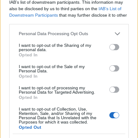
bekapcsolódnak.
IAB’s list of downstream participants. This information may
also be disclosed by us to third parties on the
IAB’s List of
Downstream Participants
that may further disclose it to other
third parties.
A színpadra állított, kitalált történet szerint a
törökök ostromát vezető Ibrahim nagyvezírt
Please note that this website/app uses one or more Google
Personal Data Processing Opt Outs
(Tóbiusz Titusz) a hosszúra nyúlt harcok után
services and may gather and store information including but
szépséges háremhölgye, Eszter (Ducza Nóra) cserébe
not limited to your visit or usage behaviour. You may click to
I want to opt-out of the Sharing of my
bájaiért rábeszéli, hogy egyezzen meg Jurisics
personal data.
grant or deny consent to Google and its third-party tags to
Opted In
Miklós (Kőrösi András) várkapitánnyal, és további
use your data for below specified purposes in below Google
ádáz harcok nélkül vonuljanak el Kőszeg alól. A két
consent section.
I want to opt-out of the Sale of my
fáradt sereg vezetője végül találkozik, a megegyezés
Personal Data.
szerint a török ugyan kitűzheti a zászlaját, de a várat
Opted In
nem adják fel annak hős védői. Közben azonban
I want to opt-out of processing my
kiderül, hogy a magyar származású Eszter Jurisics
Personal Data for Targeted Advertising.
várkapitány gyermekkori játszótársa, első szerelme.
Opted In
I want to opt-out of Collection, Use,
Retention, Sale, and/or Sharing of my
Az opera, melynek bemutatását a Nemzeti Kulturális
Personal Data that Is Unrelated with the
Purposes for which it was collected.
Alap (NKA) is támogatta, tavaly elnyerte a Miskolci
Opted Out
Nemzetközi Operafesztiválon a Miskolci Nemzeti
Színház által meghirdetett operaíró verseny első