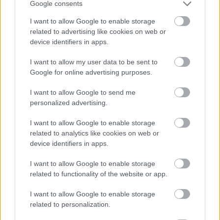
Google consents
díját, és annak egy szcenírozott változatát
nagyzenekari kísérettel már bemutatták a
I want to allow Google to enable storage
nemzetközi operafesztivál gáláján.
related to advertising like cookies on web or
device identifiers in apps.
I want to allow my user data to be sent to
Forrás: MTI
Google for online advertising purposes.
I want to allow Google to send me
personalized advertising.
I want to allow Google to enable storage
related to analytics like cookies on web or
Ostrom opera - Kőszeg 1532
device identifiers in apps.
A Kőszegi Várszínház előadása
I want to allow Google to enable storage
related to functionality of the website or app.
I want to allow Google to enable storage
Jurisics Miklós -
Kőrösi András
related to personalization.
Ibrahim nagyvezír -
Tóbisz Titusz
Eszter -
Ducza Nóra