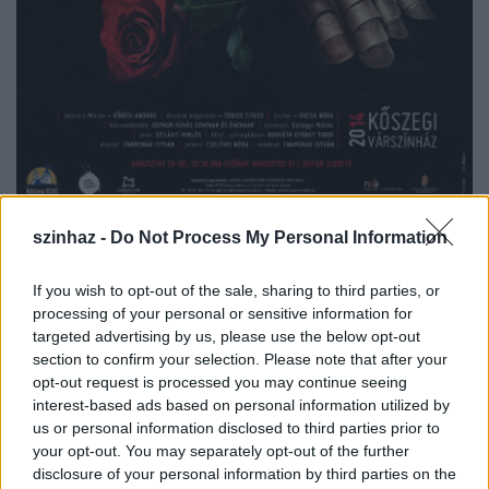
szinhaz -
Do Not Process My Personal Information
Hozzátette: az opera főbb szerepeit
Ducza Nóra,
Kőrösi András
és
Tóbiusz Titusz
alakítják, az
If you wish to opt-out of the sale, sharing to third parties, or
előadást pedig
Znamenák István
rendezte, aki a
processing of your personal or sensitive information for
díszleteket is megálmodta. A jelmezeket
Cselényi
targeted advertising by us, please use the below opt-out
Nóra
tervezte.
section to confirm your selection. Please note that after your
Az operaelőadás egyik érdekessége, hogy a mű
opt-out request is processed you may continue seeing
fúvószenekarra és énekkarra íródott, a helyiekből
interest-based ads based on personal information utilized by
álló Ostrom fúvószenekart és énekkart a zeneszerző,
us or personal information disclosed to third parties prior to
Szilágyi Miklós
vezényli, a produkcióba pedig a
your opt-out. You may separately opt-out of the further
helyi hagyományőrző csoportok tagjai is aktívan
disclosure of your personal information by third parties on the