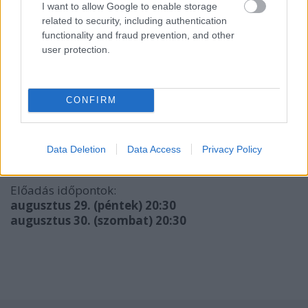
I want to allow Google to enable storage
related to security, including authentication
functionality and fraud prevention, and other
user protection.
Díszlet:
Znamenák István
Jelmez:
Cselényi Nóra
Zeneszerző:
Szilágyi Miklós
Ötlet:
Horváth György Tibor
CONFIRM
Szövegkönyv:
Horváth György Tibor
Karmester:
Szilágyi Miklós
Rendező:
Znamenák István
Data Deletion
Data Access
Privacy Policy
Előadás időpontok:
augusztus 29. (péntek) 20:30
augusztus 30. (szombat) 20:30