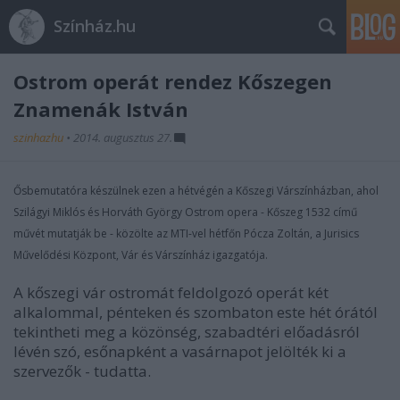
Színház.hu
Ostrom operát rendez Kőszegen
Znamenák István
szinhazhu
•
2014. augusztus 27.
Ősbemutatóra készülnek ezen a hétvégén a Kőszegi Várszínházban, ahol
Szilágyi Miklós és Horváth György Ostrom opera - Kőszeg 1532 című
művét mutatják be - közölte az MTI-vel hétfőn Pócza Zoltán, a Jurisics
Művelődési Központ, Vár és Várszínház igazgatója.
A kőszegi vár ostromát feldolgozó operát két
alkalommal, pénteken és szombaton este hét órától
tekintheti meg a közönség, szabadtéri előadásról
lévén szó, esőnapként a vasárnapot jelölték ki a
szervezők - tudatta.