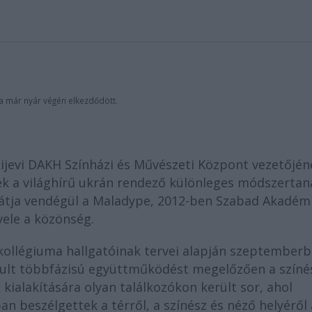
a már nyár végén elkezdődött.
ijevi DAKH Színházi és Művészeti Központ vezetőjén
k a világhírű ukrán rendező különleges módszertan
 látja vendégül a Maladype, 2012-ben Szabad Akadém
ele a közönség.
kollégiuma hallgatóinak tervei alapján szeptember
indult többfázisú együttműködést megelőzően a színé
 kialakítására olyan találkozókon került sor, ahol
beszélgettek a térről, a színész és néző helyéről 