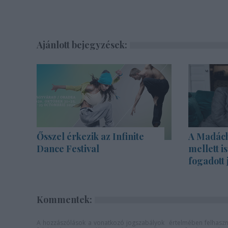
Ajánlott bejegyzések:
Ősszel érkezik az Infinite
A Madách 
Dance Festival
mellett i
fogadott 
Kommentek:
A hozzászólások a
vonatkozó jogszabályok
értelmében felhaszná