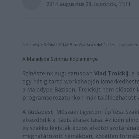
2014. augusztus 28. csütörtök, 11:11
A Maladype Színház 2014/15-ös évada a színház társulata számár
A Maladype Színház közleménye:
Színészeink augusztusban
Vlad Troickij,
a k
egy hétig tartó workshopján ismerkedhette
a Maladype Bázison. Troickijt nem először
programsorozatunkon már találkozhatott v
A Budapesti Műszaki Egyetem Építész Szak
elkezdődik a Bázis átalakítása. Az idén el
és szakkollégisták közös alkotói szótárának
meghatározott témákban, kötetlen formában 