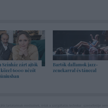
Színház zárt ajtók
Bartók dallamok jazz-
s közel 6000 nézőt
zenekarral és tánccal
júniusban
lói tartalomnak minősülnek, értük a
szolgáltatás technikai
üzemeltetője sem