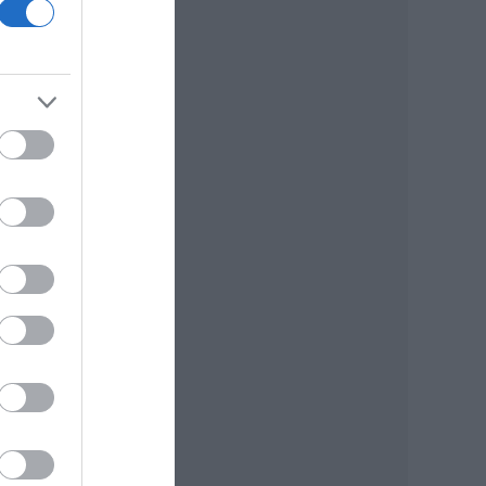
ót
,
án
zek
 és
t és
si
én,