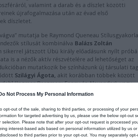
oszféráról, valamint a darab és a díszlet közötti
reinek újrafogalmazása után az évad első
k díszletet.
vágva” mutatja be Raymond Queneau Stílusgyakorl
endezők stílusát kombinálva
Balázs Zoltán
n sikerrel játszott Übü király előadásunk nyílt próbá
ta is a nézők aktív részvételére ad lehetőséget az
ukcióban mutatkozik be színházunk új társulati tag
ződött
Szilágyi Ágota,
akit korábban többek között
 Ekdahl (Ingmar Bergman
:
Fanny és Alexander), vagy
) szerepében láthattak a nézők.
Do Not Process My Personal Information
ő (Fehér tenyér, Bibliotheque Pascal, Délibáb) „A
to opt-out of the sale, sharing to third parties, or processing of your per
ételű, a Maladype színészeinek improvizációira ép
formation for targeted advertising by us, please use the below opt-out s
 bemutatója március közepe, helyszíne a Bázis.
r selection. Please note that after your opt-out request is processed y
eing interest-based ads based on personal information utilized by us or
lönleges programjának ígérkezik a Qaartsiluni Ensem
disclosed to third parties prior to your opt-out. You may separately opt-