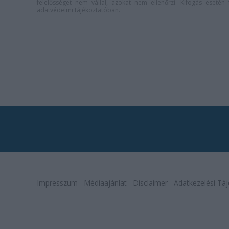
felelősséget nem vállal, azokat nem ellenőrzi. Kifogás eseté
adatvédelmi tájékoztatóban
.
Impresszum
Médiaajánlat
Disclaimer
Adatkezelési Táj