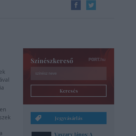
Színészkereső
ek
ával
ia
Keresés
ben
szek
Jegyvásárlás
a
Vaszary János: A