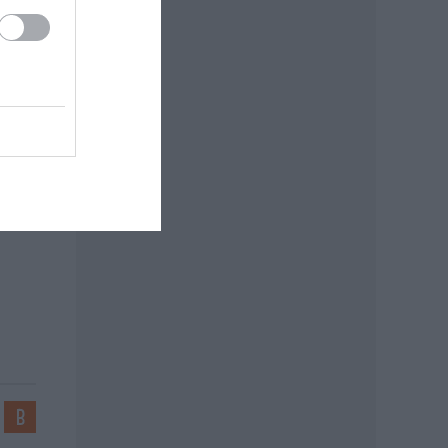
 a
rt
a