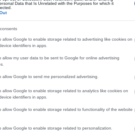
sztottam” című, 1946-ban megjelent világsikerű
ersonal Data that Is Unrelated with the Purposes for which it
lected.
ító fordítja magyar nyelvre. A kizárólagos jogok
Out
(Kiadó: Maladype Színház KHE), a színpadi adaptáci
nsége felolvasó színházi sorozatunk keretein belül
consents
ek tolmácsolásában ismerheti meg először.
o allow Google to enable storage related to advertising like cookies on
evice identifiers in apps.
amkoncepcióján belül minden hónap egyik vasárnapj
rja a klasszikus és kortárs zeneszerzők műveire
o allow my user data to be sent to Google for online advertising
program a hallgatóságot a zeneművek és zeneművés
s.
int test- és gondolatközelben vizsgálja előadó, mű
to allow Google to send me personalized advertising.
o allow Google to enable storage related to analytics like cookies on
négy elismert szakember közreműködésével, egy adott szám konkrét, absztrak
evice identifiers in apps.
világrendező szerepét (Aranymetszés, Fibonacci-számok, stb.) különböző alkotá
o allow Google to enable storage related to functionality of the website
ító-énekesnője, a zenekar tíz éves jubileumi
o allow Google to enable storage related to personalization.
 kérte fel, így a Maladype társulata, november 14-