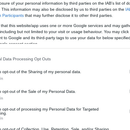
losure of your personal information by third parties on the IAB’s list of
áry László: Remek hang a futkosásban című
. This information may also be disclosed by us to third parties on the
IA
dás rendezője Balázs Zoltán, zenei vezetője Rozmán
Participants
that may further disclose it to other third parties.
ő Sáry László műve a zeneszerző méltó ünneplését,
 that this website/app uses one or more Google services and may gath
művészet ritka együttállásait kínálja közönségének
including but not limited to your visit or usage behaviour. You may click 
 to Google and its third-party tags to use your data for below specifi
ogle consent section.
l Data Processing Opt Outs
o opt-out of the Sharing of my personal data.
In
o opt-out of the Sale of my Personal Data.
In
to opt-out of processing my Personal Data for Targeted
n bizonnyal
Viktor Kravcsenko:
Én a szabadságot
ing.
padi adaptációja, mely Kravcsenko vádirattal felérő
In
nt”, 2015 májusában Balázs Zoltán előadásában lesz
o opt-out of Collection, Use, Retention, Sale, and/or Sharing