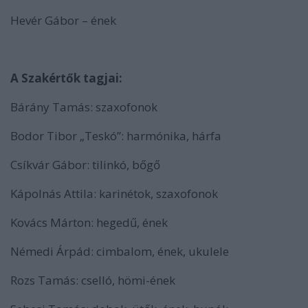
Hevér Gábor – ének
A Szakértők tagjai:
Bárány Tamás: szaxofonok
Bodor Tibor „Teskó”: harmónika, hárfa
Csíkvár Gábor: tilinkó, bőgő
Kápolnás Attila: karinétok, szaxofonok
Kovács Márton: hegedű, ének
Némedi Árpád: cimbalom, ének, ukulele
Rozs Tamás: cselló, hömi-ének