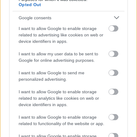
társulatokat, színházigazgatókat a hangok
Opted Out
útvesztőjébe, – így járt többek között
Alföldi Róbert,
Radnay Csilla
és
Hevér Gábor
is…
Google consents
I want to allow Google to enable storage
related to advertising like cookies on web or
device identifiers in apps.
I want to allow my user data to be sent to
Google for online advertising purposes.
I want to allow Google to send me
personalized advertising.
I want to allow Google to enable storage
related to analytics like cookies on web or
device identifiers in apps.
I want to allow Google to enable storage
related to functionality of the website or app.
fotó: Gordon Eszter
I want to allow Google to enable storage