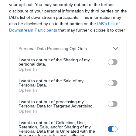
your opt-out. You may separately opt-out of the further
disclosure of your personal information by third parties on the
Mindinkább nekibátorodva játszották kedvenc
IAB’s list of downstream participants. This information may
hangjaikat, dallamaikat, muzsikáikat, zörejeiket
also be disclosed by us to third parties on the
IAB’s List of
melyek eredete egyrészt magukban, a Szakértőkben
Downstream Participants
that may further disclose it to other
keresendő, másrészt mindenféle népek évezredes
third parties.
hagyatékában és elevenségében lelhetők föl,
harmadrészt pedig
Kovács Márton
és hegedűjének
Please note that this website/app uses one or more Google
Personal Data Processing Opt Outs
services and may gather and store information including but
rejtett titkai. Nyugtot soha nem hagytak sem
not limited to your visit or usage behaviour. You may click to
I want to opt-out of the Sharing of my
Kaposváron (
Megbombáztuk Kaposvárt, Csak egy
personal data.
grant or deny consent to Google and its third-party tags to
szög, 5606 – Őrült lélek, vert hadak
), sem a
Opted In
use your data for below specified purposes in below Google
budapesti Nemzeti Színház elsüllyedt színpadán
consent section.
(
Sárga liliom, Ördögök, Egyszer élünk
) a játszani
I want to opt-out of the Sale of my
Personal Data.
próbáló színészeknek, és a békésen szunyókálni
Opted In
vágyó közönségnek.
I want to opt-out of processing my
Personal Data for Targeted Advertising.
Opted In
De ez sem volt elég! Játszottak színészbüfékben,
I want to opt-out of Collection, Use,
megannyi POSZT-on, az Öntödei Múzeumban, a
Retention, Sale, and/or Sharing of my
Personal Data that Is Unrelated with the
Nemzeti Búcsún, magukkal sodorva színészeket,
Purposes for which it was collected.