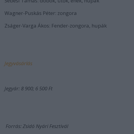
Sebesi Tamás: dobok, ütők, ének, hupák
Wagner-Puskás Péter: zongora
Zságer-Varga Ákos: Fender-zongora, hupák
Jegyvásárlás
Jegyár: 8 900;
6 500
Ft
Forrás: Zsidó Nyári Fesztivál