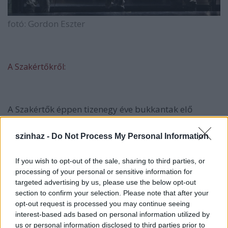
fotó: Gordon Eszter
A Szakértőkről:
A
Szakértők
éppen tizenegy éve bukkantak elő
Istentől elrugaszkodott hangszereikkel a valahai
kaposvári Csiky Gergely Színház süllyesztőjéből. Egy
szinhaz -
Do Not Process My Personal Information
hatalmas dobozon átbucskázva, váratlanul a
színpadon találták magukat, így abban a
If you wish to opt-out of the sale, sharing to third parties, or
minutában rá is zendítettek. Mindez a
Mohácsi
processing of your personal or sensitive information for
János
rendezte
Csak egy szög
című előadás
targeted advertising by us, please use the below opt-out
tizenharmadik percében történt, mikortól fogva nem
section to confirm your selection. Please note that after your
is igen szabadultak a számukra mind otthonosabbá
opt-out request is processed you may continue seeing
váló, világot jelentő, kopott deszkáktól.
interest-based ads based on personal information utilized by
us or personal information disclosed to third parties prior to