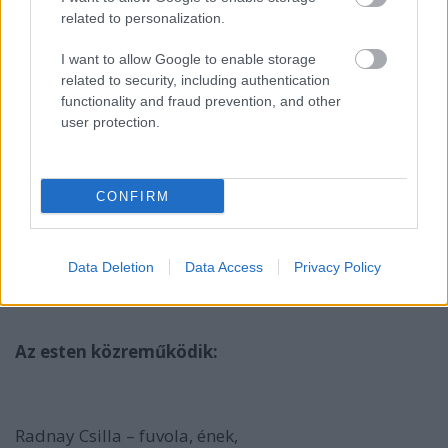
related to personalization.
I want to allow Google to enable storage
related to security, including authentication
functionality and fraud prevention, and other
Kutató kezek – Alföldi Róbert és a Szakértők estje
user protection.
CONFIRM
2014. augusztus 31. 19:30
Uránia Nemzeti Filmszínház
Data Deletion
Data Access
Privacy Policy
Az esten közreműködik:
Radnay Csilla – fuvola, ének,