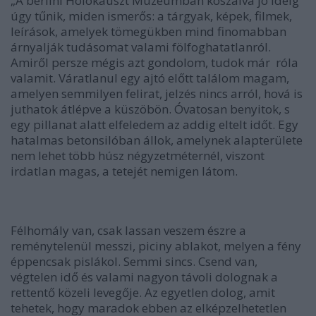
„A berlini Holokauszt Múzeumban kószálva jó ideig
úgy tűnik, miden ismerős: a tárgyak, képek, filmek,
leírások, amelyek tömegükben mind finomabban
árnyalják tudásomat valami fölfoghatatlanról.
Amiről persze mégis azt gondolom, tudok már róla
valamit. Váratlanul egy ajtó előtt találom magam,
amelyen semmilyen felirat, jelzés nincs arról, hová is
juthatok átlépve a küszöbön. Óvatosan benyitok, s
egy pillanat alatt elfeledem az addig eltelt időt. Egy
hatalmas betonsilóban állok, amelynek alapterülete
nem lehet több húsz négyzetméternél, viszont
irdatlan magas, a tetejét nemigen látom.
Félhomály van, csak lassan veszem észre a
reménytelenül messzi, piciny ablakot, melyen a fény
éppencsak pislákol. Semmi sincs. Csend van,
végtelen idő és valami nagyon távoli dolognak a
rettentő közeli levegője. Az egyetlen dolog, amit
tehetek, hogy maradok ebben az elképzelhetetlen