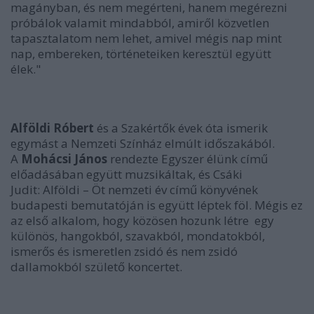
magányban, és nem megérteni, hanem megérezni
próbálok valamit mindabból, amiről közvetlen
tapasztalatom nem lehet, amivel mégis nap mint
nap, embereken, történeteiken keresztül együtt
élek."
Alföldi Róbert
és a Szakértők évek óta ismerik
egymást a Nemzeti Színház elmúlt időszakából.
A
Mohácsi János
rendezte
Egyszer élünk
című
előadásában együtt muzsikáltak, és Csáki
Judit:
Alföldi – Öt nemzeti év
című könyvének
budapesti bemutatóján is együtt léptek föl. Mégis ez
az első alkalom, hogy közösen hozunk létre egy
különös, hangokból, szavakból, mondatokból,
ismerős és ismeretlen zsidó és nem zsidó
dallamokból születő koncertet.